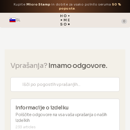
Kupite
Micro Stamp
in dobite za vsako polnilo seruma
50 %
popusta
.
SL
0
Vprašanja?
Imamo odgovore.
Informacije o izdelku
Poiščite odgovore na vsa vaša vprašanja o naših
izdelkih
233 articles