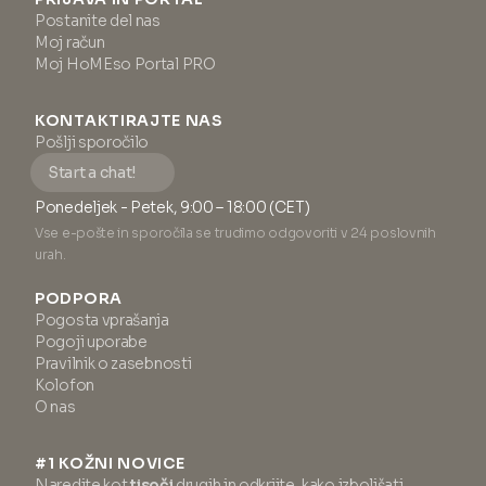
Postanite del nas
Moj račun
Moj HoMEso Portal PRO
KONTAKTIRAJTE NAS
Pošlji sporočilo
Start a chat!
Ponedeljek - Petek, 9:00 – 18:00 (CET)
Vse e-pošte in sporočila se trudimo odgovoriti v 24 poslovnih
urah.
PODPORA
Pogosta vprašanja
Pogoji uporabe
Pravilnik o zasebnosti
Kolofon
O nas
#1 KOŽNI NOVICE
Naredite kot
tisoči
drugih in odkrijte, kako izboljšati