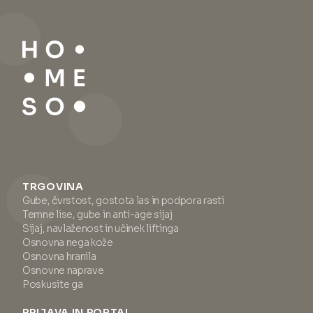
TRGOVINA
Gube, čvrstost, gostota las in podpora rasti
Temne lise, gube in anti-age sijaj
Sijaj, navlaženost in učinek liftinga
Osnovna nega kože
Osnovna hranila
Osnovne naprave
Poskusite ga
PRIJAVA IN PORTAL