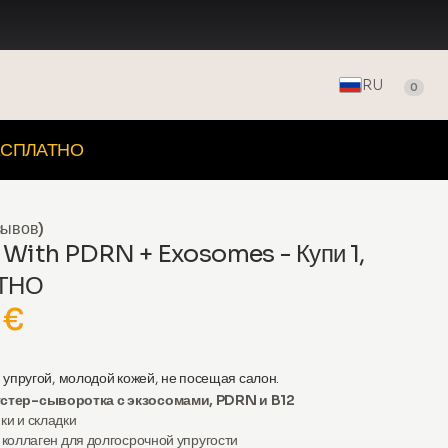
RU
0
ЕСПЛАТНО
зывов)
 With PDRN + Exosomes - Купи 1,
АТНО
 €
 упругой, молодой кожей, не посещая салон.
стер-сыворотка с экзосомами, PDRN и B12
и и складки
 коллаген
для долгосрочной упругости