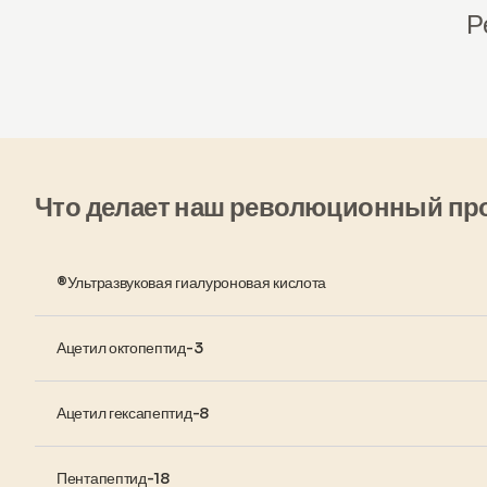
Р
Что делает наш революционный пр
®Ультразвуковая гиалуроновая кислота
Ацетил октопептид-3
Ацетил гексапептид-8
Пентапептид-18