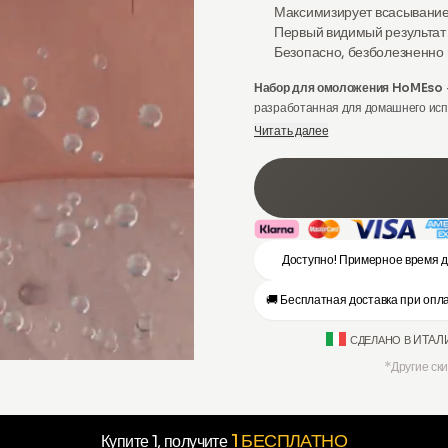
Максимизирует
всасывание
Первый видимый результат
Безопасно, безболезненно
Набор для омоложения HoMEso
разработанная для домашнего исп
эффективной и популярной профес
Читать далее
опытными специалистами для омо
Доступно! Примерное время д
🚚 Бесплатная доставка при оп
ИТАЛ
СДЕЛАНО В
*Другие ск
1 БЕСПЛАТНО
Купите 1, получите