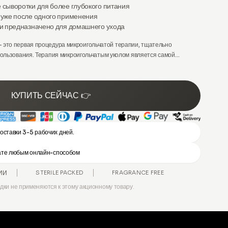
 сыворотки
для более глубокого питания
уже после одного применения
и предназначено для
домашнего ухода
- это первая процедура микроигольчатой терапии, тщательно
ользования. Терапия микроигольчатым уколом является самой
сиональной процедурой, обычно выполняемой косметологами и
ложения кожи.
КУПИТЬ СЕЙЧАС 👉
оставки 3-5 рабочих дней.
лате любым онлайн-способом
ИИ
STERILE PACKED
FRAGRANCE FREE
идки не применяются к этому акционному товару.