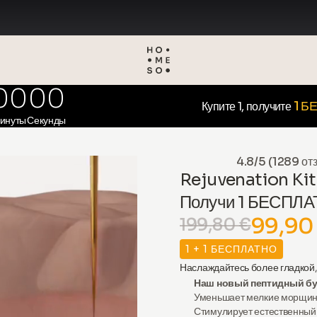
00
00
1 Б
Купите 1, получите
инуты
Секунды
4.8/5 (1289 от
Rejuvenation Kit
Получи 1 БЕСПЛ
99,90
199,80 €
1 + 1 БЕСПЛАТНО
Наслаждайтесь более гладкой,
Наш новый пептидный бу
Уменьшает
мелкие морщинк
Стимулирует
естественный