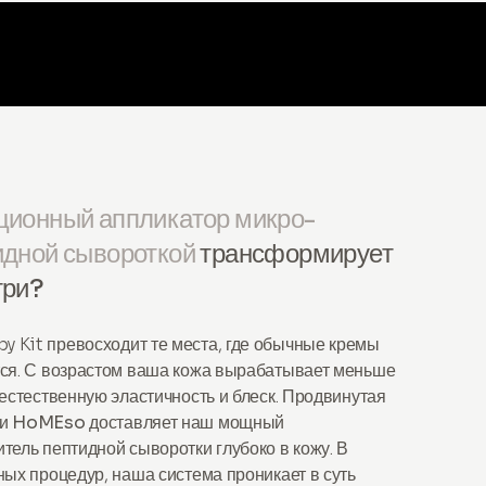
ционный аппликатор микро-
идной сывороткой
трансформирует
три?
 Kit превосходит те места, где обычные кремы
тся. С возрастом ваша кожа вырабатывает меньше
 естественную эластичность и блеск.
Продвинутая
ии HoMEso
доставляет наш мощный
итель пептидной сыворотки
глубоко в кожу. В
ных процедур, наша система проникает в суть