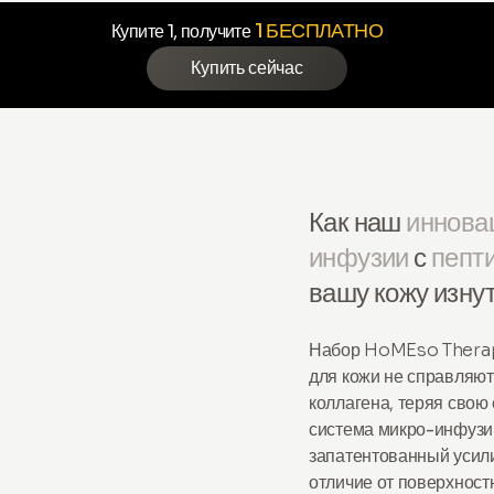
1 БЕСПЛАТНО
Купите 1, получите
Купить сейчас
Как наш
иннова
инфузии
с
пепт
вашу кожу изну
Набор HoMEso Therapy
для кожи не справляю
коллагена, теряя свою
система микро-инфуз
запатентованный усил
отличие от поверхност