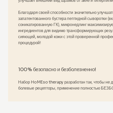
улучшает внешний вид шрамов от акне и гиперпигм
Благодаря своей способности значительно улучша
запатентованного бустера пептидной сыворотки
(в
соникатированную ГК), микронедлинг максимизируе
ингредиентов для видимо трансформирующих резул
сияющей, молодой кожи
с этой проверенной профе
процедурой!
100% безопасно и безболезненно!
Набор HoMEso therapy
разработан так, чтобы не 
болевые рецепторы, применение полностью
БЕЗБ