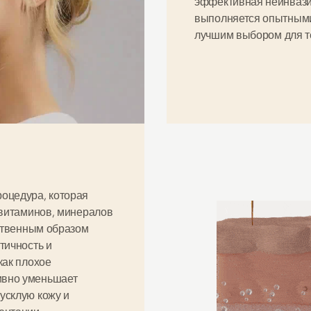
эффективная неинвази
выполняется опытными
лучшим выбором
для т
роцедура
, которая
 витаминов, минералов
ественным образом
тичность и
как плохое
ивно уменьшает
усклую кожу и