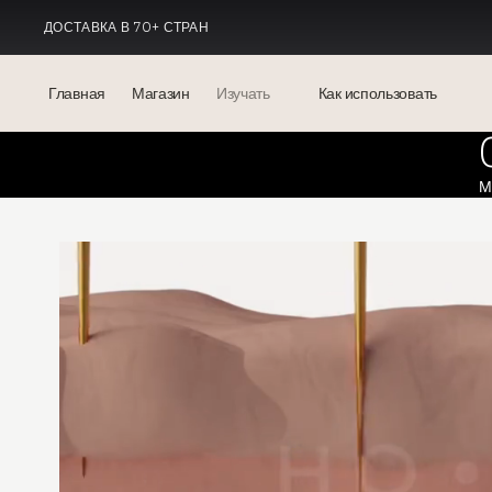
ДОСТАВКА В 70+ СТРАН
СДЕЛАНО В ИТАЛИИ
Главная
Магазин
Изучать
Как использовать
Блог
М
Events
® Сонированная гиалуроновая
кислота
Мезотерапия — наука и
преимущества
theOnehydrocollagen
Часто задаваемые вопросы
О нас