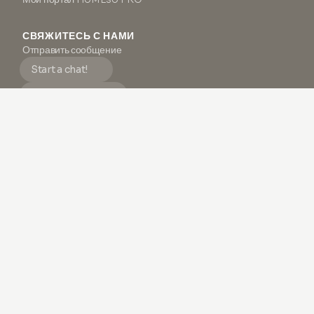
СВЯЖИТЕСЬ С НАМИ
Отправить сообщение
Start a chat!
Join Telegram!
Понедельник - Пятница, 9:00 – 18:00 (ЦЕТ)
Мы делаем все возможное, чтобы ответить на все электронные
письма и сообщения в течение 24 рабочих часов.
ПОДДЕРЖКА
Часто задаваемые вопросы
Условия и положения
Политика конфиденциальности
Отпечаток
О нас
#1 NEWSLETTER О КОЖЕ
Как и
тысячи
других, узнайте, как улучшить здоровье вашей
кожи с бесконечным вдохновением и эксклюзивным