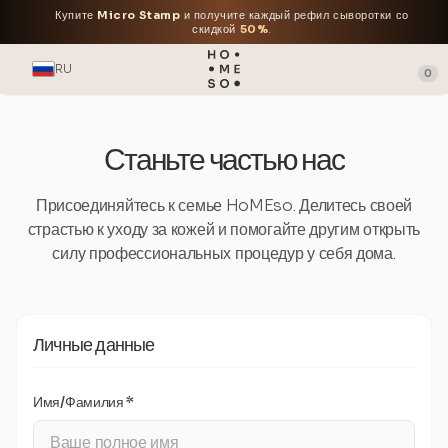
Купите
Micro Stamp
и получите каждый рефил сыворотки со
скидкой
50%
.
RU
0
Станьте частью нас
Присоединяйтесь к семье HoMEso. Делитесь своей
страстью к уходу за кожей и помогайте другим открыть
силу профессиональных процедур у себя дома.
Личные данные
Имя/Фамилия *