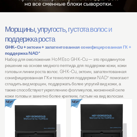
Морщины, упругость, густота волос и
поддержка роста
GHK-Cu + эктоин + запатентованная сонифицированная ГК +
поддержка NAD⁺
Набор для омоложения HoMEso GHK-Cu — это продвинутое
решение на основе медного пептида для поддержки кожи, кожи
головы и линии роста волос. GHK-Cu, эктоин, запатентованная
сонифицированная ГК и технология поддержки NAD⁺ помогают
сгладить вид морщин, поддержать более упругий вид кожи, а
также способствуют укреплению фолликулов, жизненной силе
кожи головы и заметно более крепким, густым на вид волосам.