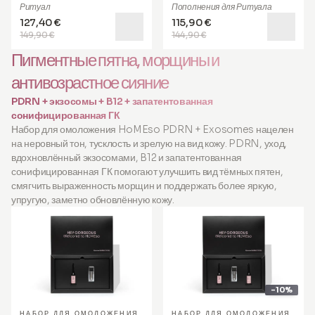
Ритуал
Пополнения для Ритуала
127,40 €
115,90 €
149,90 €
144,90 €
Пигментные пятна, морщины и
антивозрастное сияние
PDRN + экзосомы + B12 + запатентованная
сонифицированная ГК
Набор для омоложения HoMEso PDRN + Exosomes нацелен
на неровный тон, тусклость и зрелую на вид кожу. PDRN, уход,
вдохновлённый экзосомами, B12 и запатентованная
сонифицированная ГК помогают улучшить вид тёмных пятен,
смягчить выраженность морщин и поддержать более яркую,
упругую, заметно обновлённую кожу.
-10%
НАБОР ДЛЯ ОМОЛОЖЕНИЯ
НАБОР ДЛЯ ОМОЛОЖЕНИЯ