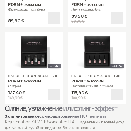
PDRN + экзосомы
PDRN + экзосомы
Фирменная процедура
Полная процедура
89,90 €
59,90 €
99,90 €
-15%
-20%
НАБОР ДЛЯ ОМОЛОЖЕНИЯ
НАБОР ДЛЯ ОМОЛОЖЕНИЯ
PDRN + экзосомы
PDRN + экзосомы
Ритуал
Пополнения для Ритуала
127,40 €
115,90 €
149,90 €
144,90 €
Сияние, увлажнение и лифтинг-эффект
Запатентованная сонифицированная ГК + пептиды
Rejuvenation Kit With Sonicated HA — идеальный первый уход
для усталой, сухой на вид кожи. Запатентованная