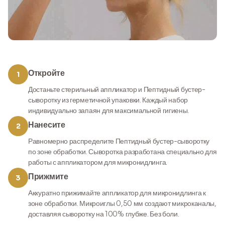
Откройте
1
Достаньте стерильный аппликатор и Пептидный бустер-
сыворотку из герметичной упаковки. Каждый набор
индивидуально запаян для максимальной гигиены.
Нанесите
2
Равномерно распределите Пептидный бустер-сыворотку
по зоне обработки. Сыворотка разработана специально для
работы с аппликатором для микронидлинга.
Прижмите
3
Аккуратно прижимайте аппликатор для микронидлинга к
зоне обработки. Микроиглы 0,50 мм создают микроканалы,
доставляя сыворотку на 100% глубже. Без боли.