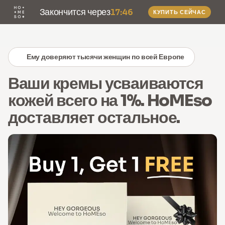
Купите
Micro Stamp
и получите каждый рефил сыворотки со
Закончится через
17:46
КУПИТЬ СЕЙЧАС
скидкой
50%
.
RU
0
Ему доверяют тысячи женщин по всей Европе
Ваши кремы усваиваются
кожей всего на 1%. HoMEso
доставляет остальное.