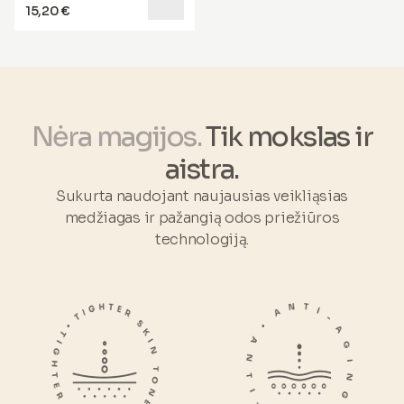
mūsų
pažangius odos
funkciją.
Kai sveikata ir grožis
15,20 €
terapijos sprendimus
.
susijungia,
jūs klesti iš vidaus,
su tikru gerove,
spinduliuojančiu iš vidaus.
*Naticol® privalumai pagrįsti
klinikiniais tyrimais.
Nėra magijos.
Tik mokslas ir
aistra.
Sukurta naudojant naujausias veikliąsias
medžiagas ir pažangią odos priežiūros
technologiją.