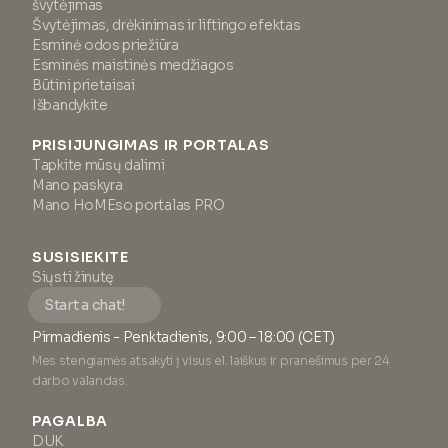
švytėjimas
Švytėjimas, drėkinimas ir liftingo efektas
Esminė odos priežiūra
Esminės maistinės medžiagos
Būtini prietaisai
Išbandykite
PRISIJUNGIMAS IR PORTALAS
Tapkite mūsų dalimi
Mano paskyra
Mano HoMEso portalas PRO
SUSISIEKITE
Siųsti žinutę
Start a chat!
Pirmadienis - Penktadienis, 9:00 – 18:00 (CET)
Mes stengiamės atsakyti į visus el. laiškus ir pranešimus per 24
darbo valandas.
PAGALBA
DUK