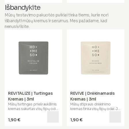
atskleisti lygesnę,
siekite lygesnės, stangresnės
Išbandykite
stangresnės išvaizdos odą ir
išvaizdos odos – salono
sveikesnę galvos odą – jokio
nereikės.
Mūsų testavimo pakuotės puikiai tinka tiems, kurie nori
vizito nereikia.
išbandyti mūsų kremus ir serumus. Mes pažadame, kad
nenusivilsite.
REVITALIZE | Turtingas
REVIVE | Drėkinamasis
Kremas | 3ml
Kremas | 3ml
Mūsų
turtingas priešraukšlinis
Mūsų
stipraus drėkinimo
kremas
sukurtas visų tipų odai
kremas
tinka visų tipų odai. Jo
ir yra ypač naudingas
speciali formulė padeda giliai
brandžiai, sausai ir dirgliai
drėkinti jūsų odą, ramina,
1,90 €
1,90 €
odai
. Jis padeda atkurti
sumažina paraudimą ir
elastingumą, suteikia
užtikrina
72 valandų drėkinimą
.