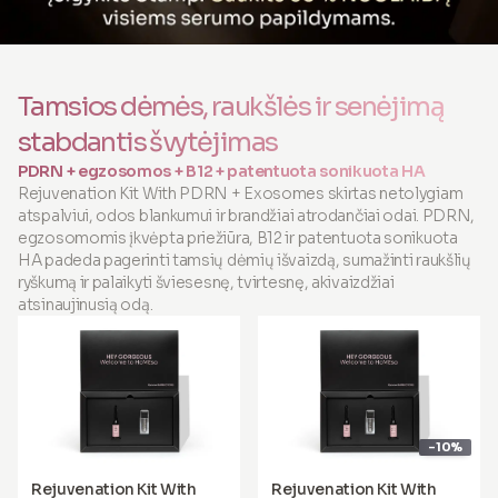
Tamsios dėmės, raukšlės ir senėjimą
stabdantis švytėjimas
PDRN + egzosomos + B12 + patentuota sonikuota HA
Rejuvenation Kit With PDRN + Exosomes skirtas netolygiam
atspalviui, odos blankumui ir brandžiai atrodančiai odai. PDRN,
egzosomomis įkvėpta priežiūra, B12 ir patentuota sonikuota
HA padeda pagerinti tamsių dėmių išvaizdą, sumažinti raukšlių
ryškumą ir palaikyti šviesesnę, tvirtesnę, akivaizdžiai
atsinaujinusią odą.
-10%
Rejuvenation Kit With
Rejuvenation Kit With