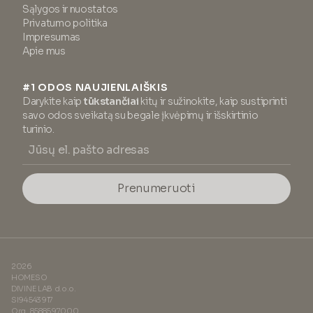
Sąlygos ir nuostatos
Privatumo politika
Impresumas
Apie mus
#1 ODOS NAUJIENLAIŠKIS
Darykite kaip
tūkstančiai
kitų ir sužinokite, kaip sustiprinti
savo odos sveikatą su begale įkvėpimų ir išskirtinio
turinio.
Prenumeruoti
2026
HOMESO
DIVINE LAB d.o.o.
SI94543917
Org. 8588597000