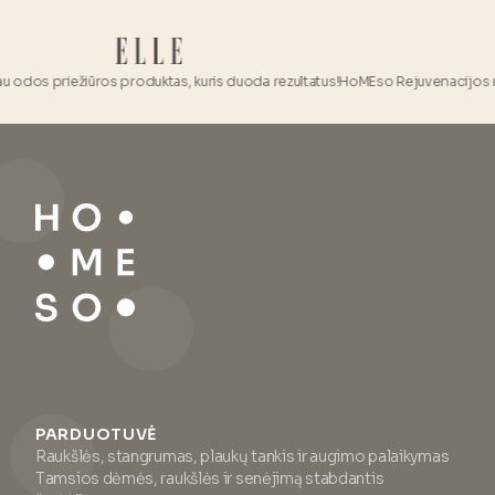
s priežiūros produktas, kuris duoda rezultatus!
HoMEso Rejuvenacijos rinkinys yr
PARDUOTUVĖ
Raukšlės, stangrumas, plaukų tankis ir augimo palaikymas
Tamsios dėmės, raukšlės ir senėjimą stabdantis