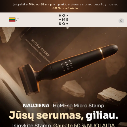
Įsigykite
Micro Stamp
ir gaukite visus serumo papildymus su
50% nuolaida
.
LT
0