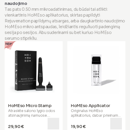
tyrimai parodė, jog jis
naudojimo
veiksmingai mažina raukšles ir
Tas pats 0.50 mm mikroadatinimas, du būdai tai atlikti:
gerina odos stangrumą,
elastingumą, drėkinimą ir
vienkartinis HoMEso aplikatorius, skirtas papildyti
odos toną. Šis galingas
Rejuvenation papildymų atsargas, arba daugkartinio naudojimo
mišinys taip pat palaiko
HoMEso mikro antspaudas, leidžiantis reguliuoti padengimą
pageidautinas sveikas,
sesija po sesijos. Abu suderinami su bet kuriuo HoMEso
blizgantis plaukus ir
stipresnius, lygesnius nagus
,
serumo stiprikliu.
padedant jums atrodyti ir
jaustis geriausiai. Praturtintas
MSM, hialurono rūgštimi,
koenzyma Q10 ir esminėmis
vitaminais ir mineralais, jis
padeda palaikyti sąnarių
sveikatą, skatina aktyvų
senėjimą, padeda sportiniu
atsigavimu ir palaiko žarnyno
funkciją. Kai sveikata ir grožis
susijungia, jūs klesti iš vidaus,
su tikru gerove,
spinduliuojančiu iš vidaus.
HoMEso Micro Stamp
HoMEso Applicator
Atraskite salono lygio odos
Originalus HoMEso
atsinaujinimą namuose.
aplikatorius, dabar prieinamas
HoMEso Micro Stamp
atskirai. Užpildykite rezervuarą
naudoja itin plonas 0,50 mm
savo pasirinktu serumo
29,90 €
19,90 €
mikroadatas, kad padėtų
boosteriu ir bakstelėdami