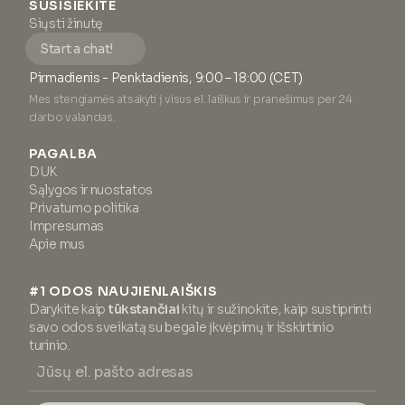
SUSISIEKITE
Siųsti žinutę
Start a chat!
Pirmadienis - Penktadienis, 9:00 – 18:00 (CET)
Mes stengiamės atsakyti į visus el. laiškus ir pranešimus per 24
darbo valandas.
PAGALBA
DUK
Sąlygos ir nuostatos
Privatumo politika
Impresumas
Apie mus
#1 ODOS NAUJIENLAIŠKIS
Darykite kaip
tūkstančiai
kitų ir sužinokite, kaip sustiprinti
savo odos sveikatą su begale įkvėpimų ir išskirtinio
turinio.