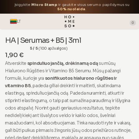
Įsigykite
Micro Stamp
ir gaukite visus serumo papildymus su
50% nuolaida
.
LT
0
HA | Serumas + B5 | 3ml
5 / 5
(100 apžvalgos)
1,90 €
Atverskite
spinduliuojančią, drėkinamą odą
su mūsų
Hialurono Rūgšties ir Vitamino B5 Serumu. Mūsų pažangi
formulė, kurioje yra
sonifikuotos hialurono rūgšties ir
vitamino B5
, padeda giliai drėkinti ir maitinti, skatindama
elastingą, spinduliuojančią odą. Padeda nuraminti, atkurti ir
stiprinti elastingumą, o taip pat sumažina paraudimą ir išlygina
odos atspalvį. Norint gauti geriausius rezultatus, tepkite
nedidelį kiekį ant išvalytos veido ir kaklo odos, švelniai
masažuodami, kol absorbuojamas. Tinka naudoti ryte ir vakarą,
gali būti puikus pirmasis žingsnis jūsų odos priežiūros rutinoje,
prieš dedant drėkiklį/kremą, makiažą ar apsaugą nuo saulės.