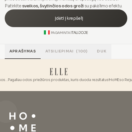
Patirkite
sveikos, švytinčios odos groži
su pakėlimo efektu.
Įdėti į krepšelį
ITALIJOJE
PAGAMINTA
APRAŠYMAS
ATSILIEPIMAI
(100)
DUK
kos…
Pagaliau odos priežiūros produktas, kuris duoda rezultatus!
HoMEso Rejuven