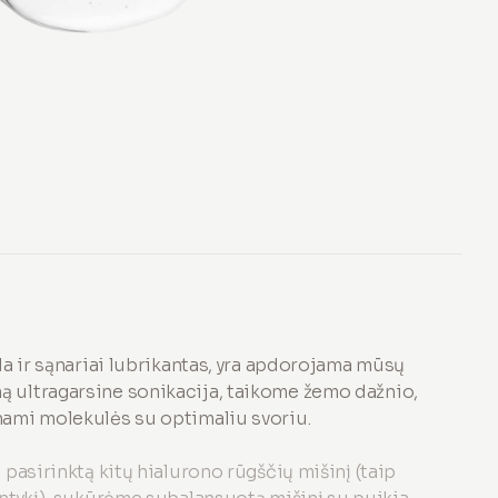
da ir sąnariai lubrikantas, yra apdorojama mūsų
 ultragarsine sonikacija, taikome žemo dažnio,
nami molekulės su optimaliu svoriu.
pasirinktą kitų hialurono rūgščių mišinį (taip