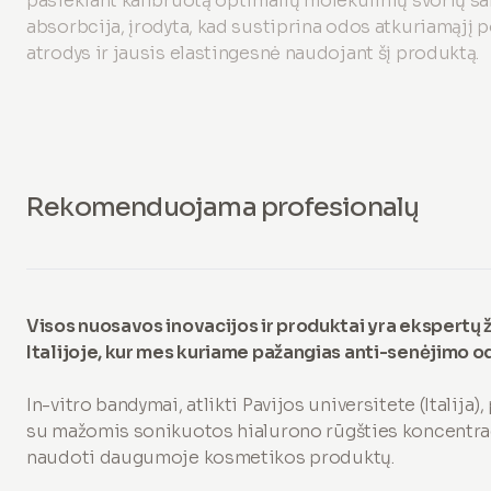
pasiekiant kalibruotą optimalių molekulinių svorių sa
absorbcija, įrodyta, kad sustiprina odos atkuriamąjį p
atrodys ir jausis elastingesnė naudojant šį produktą.
Rekomenduojama profesionalų
Visos nuosavos inovacijos ir produktai yra ekspertų ži
Italijoje, kur mes kuriame pažangias anti-senėjimo o
In-vitro bandymai, atlikti Pavijos universitete (Italija)
su mažomis sonikuotos hialurono rūgšties koncentrac
naudoti daugumoje kosmetikos produktų.