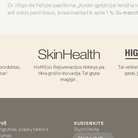
Dr. Iñigo de Felipe paaiškina: „Kodėl gydytojai leidžia
ant odos paviršiaus, įsisavinama tik apie 1 %.
Su mezote
produktas,
HoMEso Rejuvenacijos rinkinys yra
Tai veikia
tus!
tikra grožio inovacija. Tai gryna
gerai, 
magija!...
VĖ
SUSISIEKITE
ngrumas, plaukų tankis ir
Siųsti žinutę
ikymas