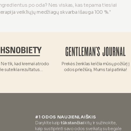
 ingredientus po oda? Nes viskas, kas tepama tiesiai
rapija veikliųjų medžiagų skvarba išauga 100 %.
"
! Ne tik, kad kremai atrodo
Prekės ženklas keičia mūsų požiūrį į
jie suteikia rezultatus…
odos priežiūrą. Mums tai patinka!
#1 ODOS NAUJIENLAIŠKIS
Darykite kaip
tūkstančiai
kitų ir sužinokite,
kaip sustiprinti savo odos sveikatą su begale