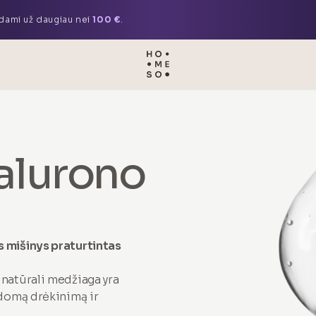
ami už daugiau nei
100 €
.
alurono
 mišinys praturtintas
natūrali medžiaga yra
ldomą drėkinimą ir