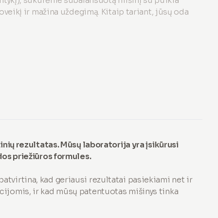
ntykį), sukūrėme subalansuotą mišinį su puikia
oveikį ir mažina uždegimą. Kitaip tariant, jūsų oda
nių rezultatas. Mūsų laboratorija yra įsikūrusi
dos priežiūros formules.
, patvirtina, kad geriausi rezultatai pasiekiami net ir
ijomis, ir kad mūsų patentuotas mišinys tinka