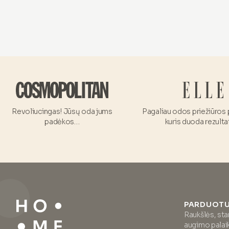
Revoliucingas! Jūsų oda jums
Pagaliau odos priežiūros 
padėkos…
kuris duoda rezulta
PARDUOTU
Raukšlės, sta
augimo pala