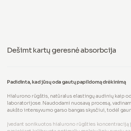
Dešimt kartų geresnė absorbcija
Padidinta, kad jūsų oda gautų papildomą drėkinimą
Hialurono rūgštis, natūralus elastingų audinių kaip o
laboratorijose. Naudodami nuosavą procesą, vadinamą
aukšto intensyvumo garso bangas skysčiui, todėl gau
Įvedant sonikuotos hialurono rūgšties koncentraciją į 