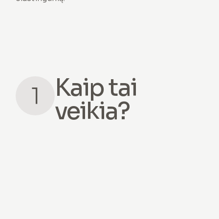
Kaip tai
1
veikia?