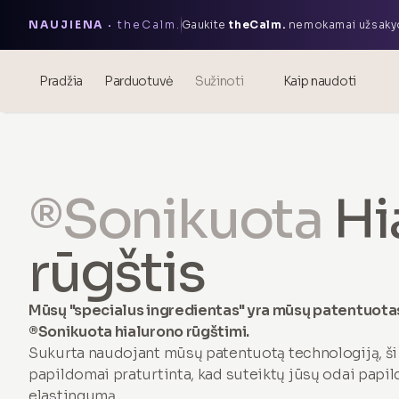
NAUJIENA ·
theCalm.
Gaukite
theCalm.
nemokamai užsakyd
Pradžia
Parduotuvė
Sužinoti
Kaip naudoti
Tinklaraštis
Events
®Sonikuota
Hi
® Sonikuota hialurono rūgštis
Mezoterapija – mokslas ir
rūgštis
nauda
theOnehydrocollagen
Mūsų "specialus ingredientas" yra mūsų patentuotas
®Sonikuota hialurono rūgštimi.
Dažniausiai užduodami
Sukurta naudojant mūsų patentuotą technologiją, ši 
klausimai
papildomai praturtinta, kad suteiktų jūsų odai papi
elastingumą.
Apie mus