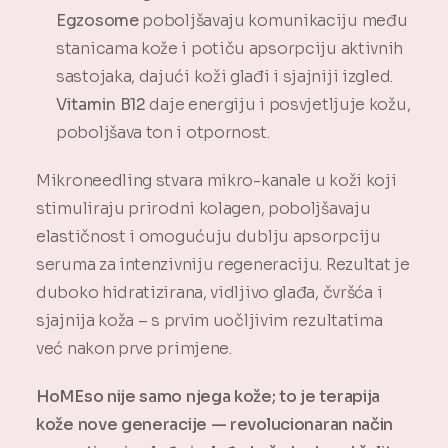
Egzosome
poboljšavaju komunikaciju među
stanicama kože i potiču apsorpciju aktivnih
sastojaka, dajući koži glađi i sjajniji izgled.
Vitamin B12
daje energiju i posvjetljuje kožu,
poboljšava ton i otpornost.
Mikroneedling stvara mikro-kanale u koži koji
stimuliraju prirodni kolagen, poboljšavaju
elastičnost i omogućuju dublju apsorpciju
seruma za intenzivniju regeneraciju. Rezultat je
duboko hidratizirana, vidljivo glađa, čvršća i
sjajnija koža – s prvim uočljivim rezultatima
već nakon prve primjene.
HoMEso nije samo njega kože; to je terapija
kože nove generacije — revolucionaran način