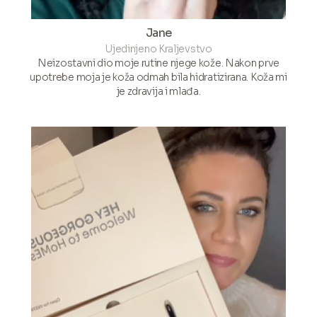
Jane
Ujedinjeno Kraljevstvo
Neizostavni dio moje rutine njege kože. Nakon prve
upotrebe moja je koža odmah bila hidratizirana. Koža mi
je zdravija i mlađa.