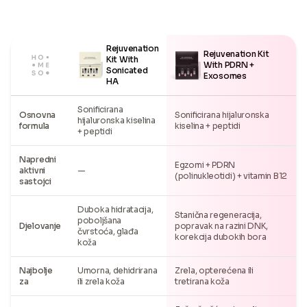
Rejuvenation
Rejuvenation Kit
Kit With
With PDRN +
Sonicated
Exosomes
HA
Sonificirana
Osnovna
Sonificirana hijaluronska
hijaluronska kiselina
formula
kiselina + peptidi
+ peptidi
Napredni
Egzomi + PDRN
aktivni
—
(polinukleotidi) + vitamin B12
sastojci
Duboka hidratacija,
Stanična regeneracija,
poboljšana
Djelovanje
popravak na razini DNK,
čvrstoća, glađa
korekcija dubokih bora
koža
Najbolje
Umorna, dehidrirana
Zrela, opterećena ili
za
ili zrela koža
tretirana koža