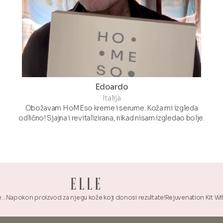
Edoardo
Italija
Obožavam HoMEso kreme i serume. Koža mi izgleda
odlično! Sjajna i revitalizirana, nikad nisam izgledao bolje.
roizvod za njegu kože koji donosi rezultate!
Rejuvenation Kit With Sonicated 