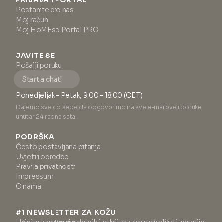
PRIJAVA I PORTAL
Postanite dio nas
Moj račun
Moj HoMEso Portal PRO
JAVITE SE
Pošalji poruku
Start a chat!
Ponedjeljak - Petak, 9:00 – 18:00 (CET)
Dajemo sve od sebe da odgovorimo na sve e-mailove i poruke
unutar 24 radna sata.
PODRŠKA
Često postavljana pitanja
Uvjeti i odredbe
Pravila privatnosti
Impressum
O nama
#1 NEWSLETTER ZA KOŽU