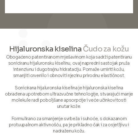
Hijaluronska kiselina
Čudo za kožu
Obogaćeno patentiranom mješavinom koja sadrži patentiranu
soniciranu hijaluronsku kiselinu, ovaj napredni sastojak pruža
intenzivnu i dugotrajnu hidrataciju. Pomaže umiriti kožu,
smanjiti crvenilo i obnoviti njezinu prirodnu elastičnost.
Sonicirana hijaluronska kiselina je hijaluronska kiselina
obrađena upotrebom ultrazvučne tehnologije, stvarajući manje
molekule radi poboljšane apsorpcije i veće učinkovitosti
unutar kože.
Formulirano za smanjenje svrbeža i suhoće, s dokazanom
protuupalnom aktivnošću, pa je prikladno čak i za osjetljivu i
nadraženu kožu.