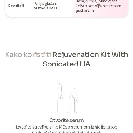
Jača, čvršća, obnovljena
Punija, glađa i
Rezultati
koža s poboljšanim tonom i
blistavija koža
gustoćom
Kako koristiti
Rejuvenation Kit With
Sonicated HA
Otvorite serum
Izvadite štrcaljku s HoMEso serumom iz higijenskog