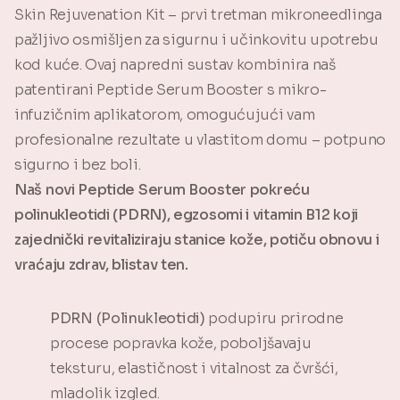
Skin Rejuvenation Kit – prvi tretman mikroneedlinga
pažljivo osmišljen za sigurnu i učinkovitu upotrebu
kod kuće. Ovaj napredni sustav kombinira naš
patentirani Peptide Serum Booster s mikro-
infuzičnim aplikatorom, omogućujući vam
profesionalne rezultate u vlastitom domu – potpuno
sigurno i bez boli.
Naš novi Peptide Serum Booster pokreću
polinukleotidi (PDRN), egzosomi i vitamin B12 koji
zajednički revitaliziraju stanice kože, potiču obnovu i
vraćaju zdrav, blistav ten.
PDRN (Polinukleotidi)
podupiru prirodne
procese popravka kože, poboljšavaju
teksturu, elastičnost i vitalnost za čvršći,
mladolik izgled.