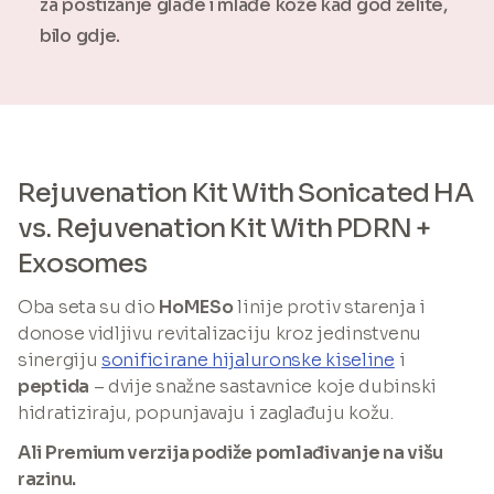
za postizanje glađe i mlađe kože kad god želite,
bilo gdje.
Rejuvenation Kit With Sonicated HA
vs. Rejuvenation Kit With PDRN +
Exosomes
Oba seta su dio
HoMESo
linije protiv starenja i
donose vidljivu revitalizaciju kroz jedinstvenu
sinergiju
sonificirane hijaluronske kiseline
i
peptida
– dvije snažne sastavnice koje dubinski
hidratiziraju, popunjavaju i zaglađuju kožu.
Ali Premium verzija podiže pomlađivanje na višu
razinu.