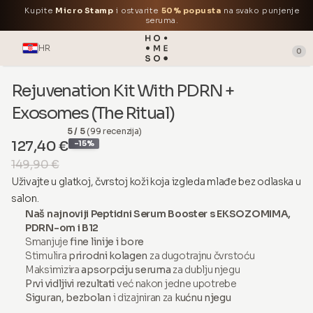
Kupite
Micro Stamp
i ostvarite
50% popusta
na svako punjenje
seruma.
HR
0
Rejuvenation Kit With PDRN +
Exosomes (The Ritual)
5 / 5
(99 recenzija)
127,40 €
-15%
149,90 €
Uživajte u glatkoj, čvrstoj koži koja izgleda mlađe bez odlaska u
salon.
Naš najnoviji Peptidni Serum Booster s EKSOZOMIMA,
PDRN-om i B12
Smanjuje
fine linije i bore
Stimulira
prirodni kolagen
za dugotrajnu čvrstoću
Maksimizira
apsorpciju seruma
za dublju njegu
Prvi vidljivi rezultati
već nakon jedne upotrebe
Siguran, bezbolan
i dizajniran za
kućnu njegu