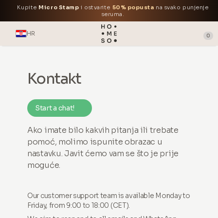
Kupite
Micro Stamp
i ostvarite
50% popusta
na svako punjenje
seruma.
HR
0
Kontakt
Start a chat!
Ako imate bilo kakvih pitanja ili trebate
pomoć, molimo ispunite obrazac u
nastavku. Javit ćemo vam se što je prije
moguće.
Our customer support team is available Monday to
Friday, from 9:00 to 18:00 (CET).