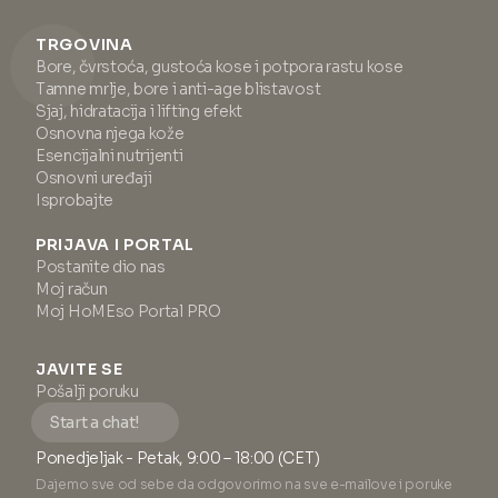
TRGOVINA
Bore, čvrstoća, gustoća kose i potpora rastu kose
Tamne mrlje, bore i anti-age blistavost
Sjaj, hidratacija i lifting efekt
Osnovna njega kože
Esencijalni nutrijenti
Osnovni uređaji
Isprobajte
PRIJAVA I PORTAL
Postanite dio nas
Moj račun
Moj HoMEso Portal PRO
JAVITE SE
Pošalji poruku
Start a chat!
Ponedjeljak - Petak, 9:00 – 18:00 (CET)
Dajemo sve od sebe da odgovorimo na sve e-mailove i poruke