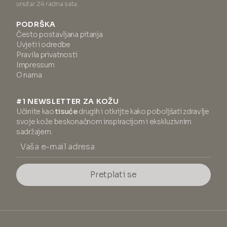
unutar 24 radna sata.
PODRŠKA
Često postavljana pitanja
Uvjeti i odredbe
Pravila privatnosti
Impressum
O nama
#1 NEWSLETTER ZA KOŽU
Učinite kao
tisuće
drugih i otkrijte kako poboljšati zdravlje
svoje kože beskonačnom inspiracijom i ekskluzivnim
sadržajem.
Pretplati se