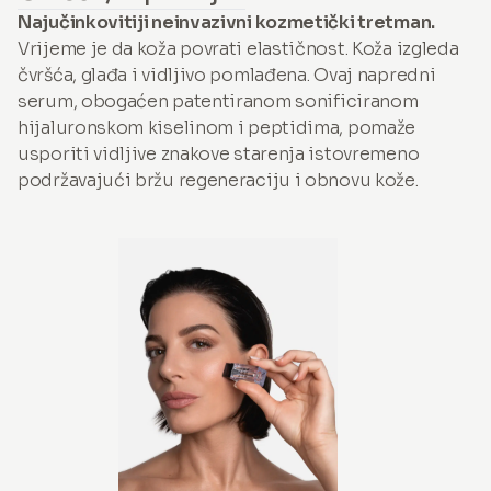
Najučinkovitiji neinvazivni kozmetički tretman.
Vrijeme je da koža povrati elastičnost. Koža izgleda
čvršća, glađa i vidljivo pomlađena. Ovaj napredni
serum, obogaćen patentiranom sonificiranom
hijaluronskom kiselinom i peptidima, pomaže
usporiti vidljive znakove starenja istovremeno
podržavajući bržu regeneraciju i obnovu kože.