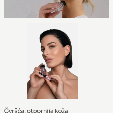
Čvršća, otpornija koža