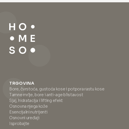
hidrataciju i štiti vašu kožu od
izravnavanju bora, smanjenju
stresora iz okoliša. Pomaže
crvenila i rješavanju otvorenih
prikriti i djeluje protiv crvenila,
pora te masnih, seboreičnih
nudeći prednosti kao što je
područja na koži. Nanesite
prekrivanje nesavršenosti na
primer prstom izravno na
koži. Pogodan za sve tipove
problematična područja
kože, ovaj serum pruža
lifting
(bore, ispod očiju, pore,
mat završnicu sa svilenim
masna područja). Ako imate
dodirom
i izvrsnu podlogu za
masnu ili mješovitu kožu,
šminku. Za optimalne rezultate,
preporučujemo uporabu
nanesite prije hidratantne
primera prije nanošenja
kreme.
seruma i kreme. Za suhu kožu
preporučujemo nanijeti primer
nakon seruma i kreme.
TRGOVINA
Bore, čvrstoća, gustoća kose i potpora rastu kose
Tamne mrlje, bore i anti-age blistavost
Sjaj, hidratacija i lifting efekt
Osnovna njega kože
Esencijalni nutrijenti
Osnovni uređaji
Isprobajte