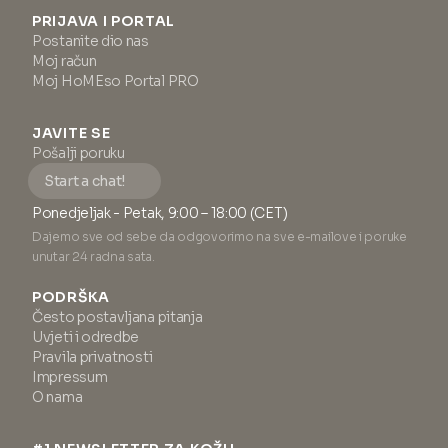
PRIJAVA I PORTAL
Postanite dio nas
Moj račun
Moj HoMEso Portal PRO
JAVITE SE
Pošalji poruku
Start a chat!
Ponedjeljak - Petak, 9:00 – 18:00 (CET)
Dajemo sve od sebe da odgovorimo na sve e-mailove i poruke
unutar 24 radna sata.
PODRŠKA
Često postavljana pitanja
Uvjeti i odredbe
Pravila privatnosti
Impressum
O nama