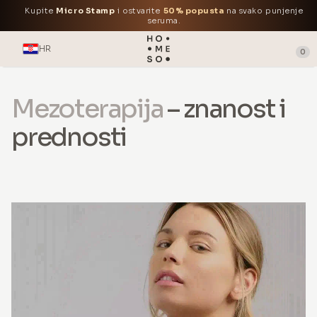
Kupite
Micro Stamp
i ostvarite
50% popusta
na svako punjenje
seruma.
HR
0
Mezoterapija
– znanost i
prednosti