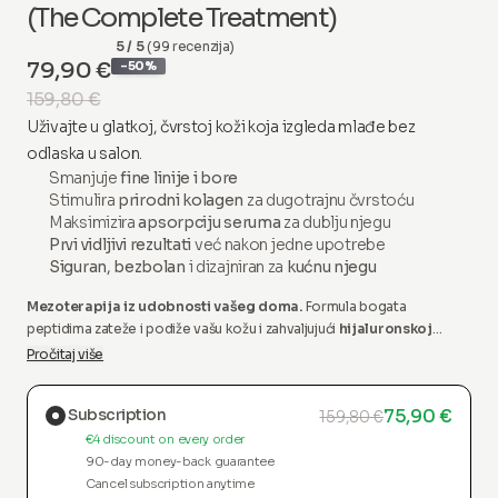
(The Complete Treatment)
5 / 5
(99 recenzija)
79,90 €
-50%
159,80 €
Uživajte u glatkoj, čvrstoj koži koja izgleda mlađe bez
odlaska u salon.
Smanjuje
fine linije i bore
Stimulira
prirodni kolagen
za dugotrajnu čvrstoću
Maksimizira
apsorpciju seruma
za dublju njegu
Prvi vidljivi rezultati
već nakon jedne upotrebe
Siguran, bezbolan
i dizajniran za
kućnu njegu
Mezoterapija iz udobnosti vašeg doma.
Formula bogata
peptidima zateže i podiže vašu kožu i zahvaljujući
hijaluronskoj
kiselini
ostavlja kožu glatkom, hidriranom i bez mrlja.
Dolazi s našim
Pročitaj više
revolucionarnim serumom i aplikatorom.
Subscription
75,90 €
159,80 €
€4 discount on every order
90-day money-back guarantee
Cancel subscription anytime