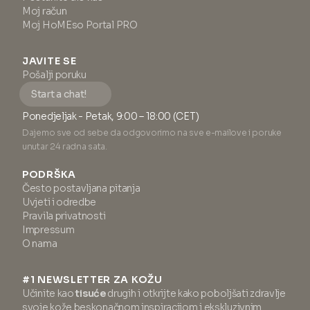
Moj račun
Moj HoMEso Portal PRO
JAVITE SE
Pošalji poruku
Start a chat!
Ponedjeljak - Petak, 9:00 – 18:00 (CET)
Dajemo sve od sebe da odgovorimo na sve e-mailove i poruke
unutar 24 radna sata.
PODRŠKA
Često postavljana pitanja
Uvjeti i odredbe
Pravila privatnosti
Impressum
O nama
#1 NEWSLETTER ZA KOŽU
Učinite kao
tisuće
drugih i otkrijte kako poboljšati zdravlje
svoje kože beskonačnom inspiracijom i ekskluzivnim