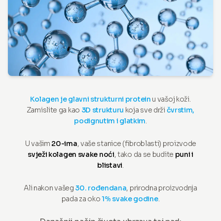
Kolagen je glavni strukturni protein
u vašoj koži.
Zamislite ga kao
3D strukturu
koja sve drži
čvrstim,
podignutim i glatkim
.
U vašim
20-ima
, vaše stanice (fibroblasti) proizvode
svježi kolagen svake noći
, tako da se budite
puni i
blistavi
.
Ali nakon vašeg
30. rođendana
, prirodna proizvodnja
pada za oko
1% svake godine
.