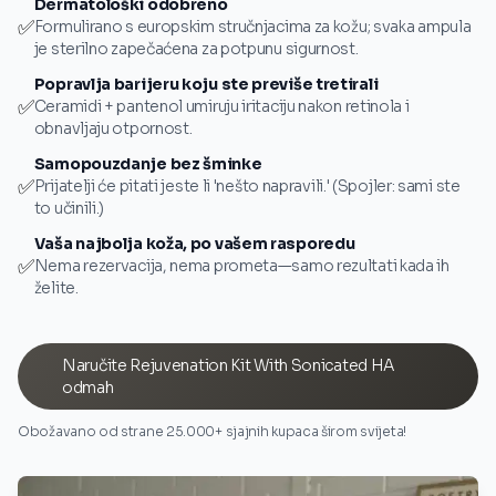
Dermatološki odobreno
✅
Formulirano s europskim stručnjacima za kožu; svaka ampula
je sterilno zapečaćena za potpunu sigurnost.
Popravlja barijeru koju ste previše tretirali
✅
Ceramidi + pantenol umiruju iritaciju nakon retinola i
obnavljaju otpornost.
Samopouzdanje bez šminke
✅
Prijatelji će pitati jeste li 'nešto napravili.' (Spojler: sami ste
to učinili.)
Vaša najbolja koža, po vašem rasporedu
✅
Nema rezervacija, nema prometa—samo rezultati kada ih
želite.
Naručite Rejuvenation Kit With Sonicated HA
odmah
Obožavano od strane 25.000+ sjajnih kupaca širom svijeta!