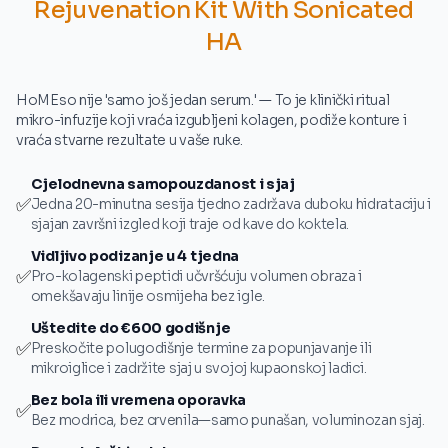
Rejuvenation Kit With Sonicated
HA
HoMEso nije 'samo još jedan serum.' — To je klinički ritual
mikro-infuzije koji vraća izgubljeni kolagen, podiže konture i
vraća stvarne rezultate u vaše ruke.
Cjelodnevna samopouzdanost i sjaj
✅
Jedna 20-minutna sesija tjedno zadržava duboku hidrataciju i
sjajan završni izgled koji traje od kave do koktela.
Vidljivo podizanje u 4 tjedna
✅
Pro-kolagenski peptidi učvršćuju volumen obraza i
omekšavaju linije osmijeha bez igle.
Uštedite do €600 godišnje
✅
Preskočite polugodišnje termine za popunjavanje ili
mikroiglice i zadržite sjaj u svojoj kupaonskoj ladici.
Bez bola ili vremena oporavka
✅
Bez modrica, bez crvenila—samo punašan, voluminozan sjaj.