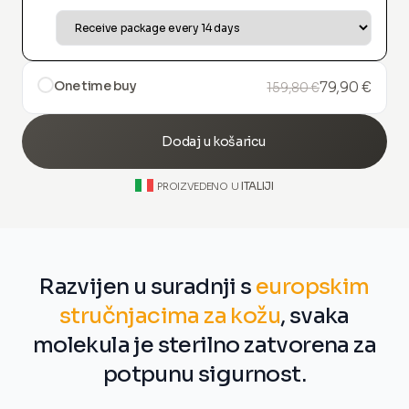
One time buy
79,90 €
159,80 €
Dodaj u košaricu
ITALIJI
PROIZVEDENO U
Razvijen u suradnji s
europskim
stručnjacima za kožu
, svaka
molekula je sterilno zatvorena za
potpunu sigurnost.