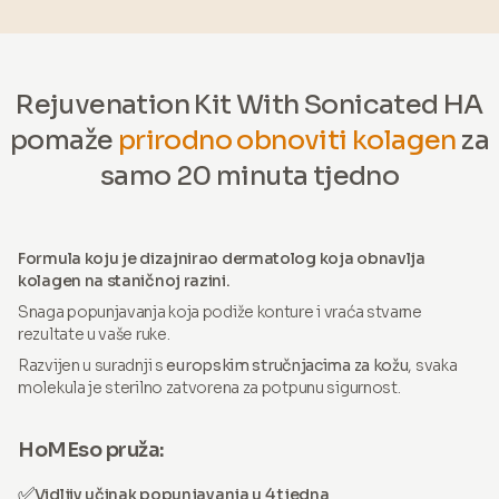
Rejuvenation Kit With Sonicated HA
pomaže
prirodno obnoviti kolagen
za
samo 20 minuta tjedno
Formula koju je dizajnirao dermatolog koja obnavlja
kolagen na staničnoj razini.
Snaga popunjavanja koja podiže konture i vraća stvarne
rezultate u vaše ruke.
Razvijen u suradnji s
europskim stručnjacima za kožu
, svaka
molekula je sterilno zatvorena za potpunu sigurnost.
HoMEso pruža:
✅
Vidljiv učinak popunjavanja u 4 tjedna