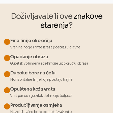
Doživljavate li ove
znakove
starenja
?
Fine linije oko očiju
Vranine noge i linije izraza postaju vidljivije
Opadanje obraza
Gubitak volumena i definicije u području obraza
Duboke bore na čelu
Horizontalne linije koje postaju trajne
Opuštena koža vrata
Vrat purice i gubitak definicije čeljusti
Produbljivanje osmjeha
Nazolabijalne bore postaju izraženije