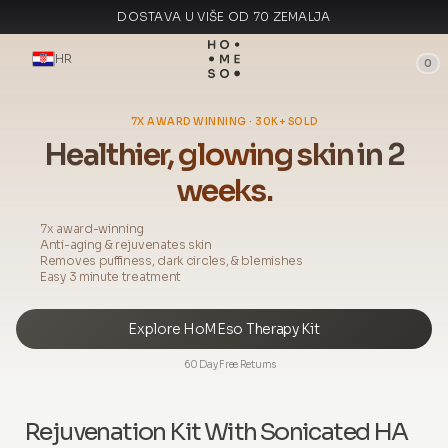
DOSTAVA U VIŠE OD 70 ZEMALJA
PROIZVEDENO U ITALIJI
HR
0
7X AWARD WINNING · 30K+ SOLD
Healthier, glowing skin in 2
weeks.
7x award-winning
Anti-aging & rejuvenates skin
Removes puffiness, dark circles, & blemishes
Easy 3 minute treatment
Explore HoMEso Therapy Kit
60 Day Free Returns
Rejuvenation Kit With Sonicated HA