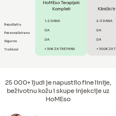
HoMEso Terapijski
Kompleti
Klinički 
1-2 DANA
2-3 DANA
Rezultati u
DA
DA
Personalizirano
DA
DA
Sigurno
< 30€ ZA TRETMAN
+ 300€ ZA 
Troškovi
25 000+ ljudi je napustilo fine linije,
beživotnu kožu i skupe injekcije uz
HoMEso