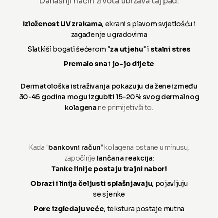
Današnji način života ubrzava taj pad:
Izloženost UV zrakama
, ekrani s plavom svjetlošću i
zagađenje u gradovima
Slatkiši bogati šećerom "
za utjehu
" i
stalni stres
Premalo sna
i
jo-jo dijete
Dermatološka istraživanja pokazuju da žene između
30-45 godina mogu izgubiti 15-20% svog dermalnog
kolagena
ne primijetivši to.
Kada "
bankovni račun
" kolagena ostane u minusu,
započinje
lančana reakcija
:
Tanke linije postaju trajni nabori
Obrazi i linija čeljusti splašnjavaju
, pojavljuju
se sjenke
Pore izgledaju veće
, tekstura postaje mutna