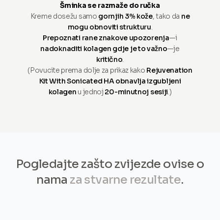
Šminka se razmaže do ručka
Kreme dosežu samo
gornjih 3% kože
, tako da
ne
mogu obnoviti strukturu
.
Prepoznati rane znakove upozorenja
—i
nadoknaditi kolagen gdje je to važno
—je
kritično
.
(Povucite prema dolje za prikaz kako
Rejuvenation
Kit With Sonicated HA obnavlja izgubljeni
kolagen
u jednoj
20-minutnoj sesiji
.)
Pogledajte zašto zvijezde ovise o
nama
za stvarne rezultate
.