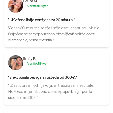
Laura M.
Verified Buyer
"Ublažene linije osmijeha za 20 minuta!"
"Jedna 20-minutna sesija i linije osmijeha su se ublažile.
Osjećam se samopouzdano objavljivati selfije opet.
Nema igala, nema crvenila."
Emily P.
Verified Buyer
"Efekt punila bez igala i ušteda od 300 €."
"Užasnuta sam od injekcija, ali trebala sam rezultate.
HoMEso mi je nabubrio obraze poput blagih punila i
uštedio mi 300 €."