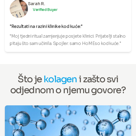
Sarah R.
Verified Buyer
"Rezultati na razini klinike kod kuće:"
"Moj tjedni ritual zamjenjuje posjete klinici. Prijatelji stalno
pitaju što sam učinila. Spojler: samo HoMEso kod kuće."
Što je
kolagen
i zašto svi
odjednom o njemu govore?