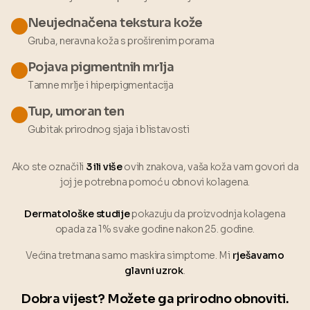
Neujednačena tekstura kože
Gruba, neravna koža s proširenim porama
Pojava pigmentnih mrlja
Tamne mrlje i hiperpigmentacija
Tup, umoran ten
Gubitak prirodnog sjaja i blistavosti
Ako ste označili
3 ili više
ovih znakova, vaša koža vam govori da
joj je potrebna pomoć u obnovi kolagena.
Dermatološke studije
pokazuju da proizvodnja kolagena
opada za 1% svake godine nakon 25. godine.
Većina tretmana samo maskira simptome. Mi
rješavamo
glavni uzrok
.
Dobra vijest? Možete ga prirodno obnoviti.