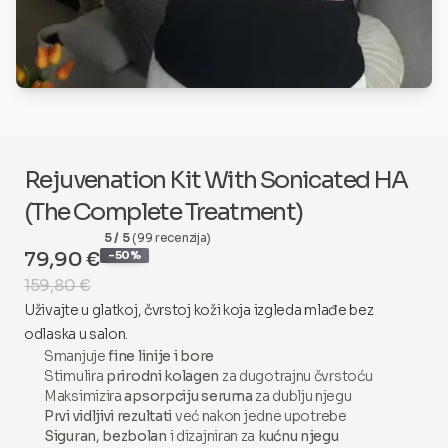
Rejuvenation Kit With Sonicated HA
(The Complete Treatment)
5 / 5
(99 recenzija)
79,90 €
-50%
159,80 €
Uživajte u glatkoj, čvrstoj koži koja izgleda mlađe bez
odlaska u salon.
Smanjuje
fine linije i bore
Stimulira
prirodni kolagen
za dugotrajnu čvrstoću
Maksimizira
apsorpciju seruma
za dublju njegu
Prvi vidljivi rezultati
već nakon jedne upotrebe
Siguran, bezbolan
i dizajniran za
kućnu njegu