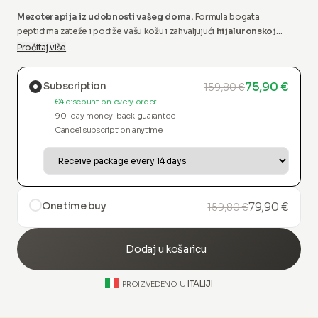
Mezoterapija iz udobnosti vašeg doma.
Formula bogata
peptidima zateže i podiže vašu kožu i zahvaljujući
hijaluronskoj
kiselini
ostavlja kožu glatkom, hidriranom i bez mrlja.
Dolazi s našim
Pročitaj više
revolucionarnim serumom i aplikatorom.
Subscription
75,90 €
159,80 €
€4 discount on every order
90-day money-back guarantee
Cancel subscription anytime
One time buy
79,90 €
159,80 €
Dodaj u košaricu
ITALIJI
PROIZVEDENO U