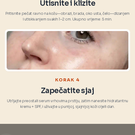
Utisnite i klizite
Pritisnite pečat ravno na kožu—obrazi, brada, oko usta, čelo—dizanjem
i utiskivanjem svakih 1–2 cm. Ukupno vrijeme: 5 min.
KORAK 4
Zapečatite sjaj
Utrljajte preostali serum vrhovima prstiju, zatim nanesite hidratantnu
kremu + SPF, i uživajte u punijoj, sjajnijoj koži cijeli dan.