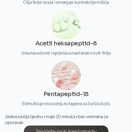
Cilja linije izraza i smanjuje kontrakcije mišića
Acetil heksapeptid-8
Izravnava bore i sprječava nastanak novih linija
Pentapeptid-18
Stimulira proizvodnju kolagena za čvršću kožu
Jedna sesija tjedno • traje 20 minuta • bez vremena za
oporavak
Započnite svoju transformaciju