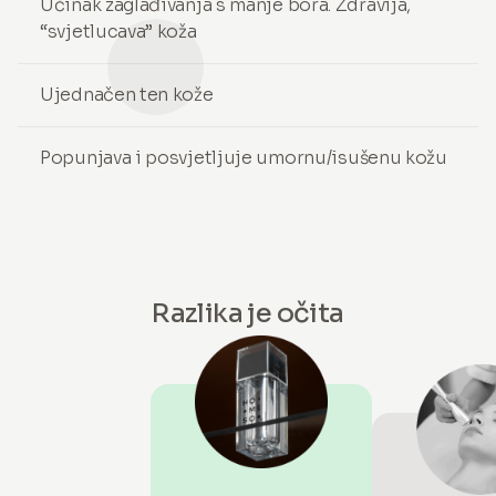
Učinak zaglađivanja s manje bora. Zdravija,
“svjetlucava” koža
Ujednačen ten kože
Popunjava i posvjetljuje umornu/isušenu kožu
Razlika je očita