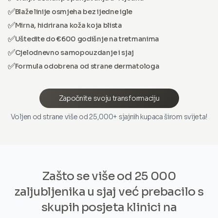
✅
Blaže linije osmjeha bez ijedne igle
✅
Mirna, hidrirana koža koja blista
✅
Uštedite do €600 godišnje na tretmanima
✅
Cjelodnevno samopouzdanje i sjaj
✅
Formula odobrena od strane dermatologa
Započnite svoju transformaciju
Voljen od strane više od 25,000+ sjajnih kupaca širom svijeta!
Zašto se više od 25 000
zaljubljenika u sjaj već prebacilo s
skupih posjeta klinici na