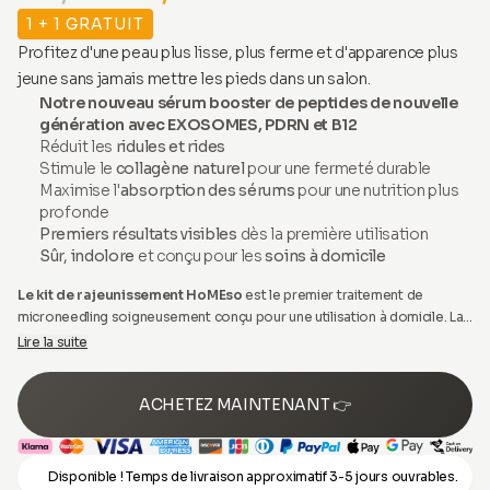
1 + 1 GRATUIT
Profitez d'une peau plus lisse, plus ferme et d'apparence plus
jeune sans jamais mettre les pieds dans un salon.
Notre nouveau sérum booster de peptides de nouvelle
génération avec EXOSOMES, PDRN et B12
Réduit les
ridules et rides
Stimule le
collagène naturel
pour une fermeté durable
Maximise l'
absorption des sérums
pour une nutrition plus
profonde
Premiers résultats visibles
dès la première utilisation
Sûr, indolore
et conçu pour les
soins à domicile
Le kit de rajeunissement HoMEso
est le premier traitement de
microneedling soigneusement conçu pour une utilisation à domicile. La
thérapie de microneedling est le traitement professionnel le plus
Lire la suite
efficace et populaire, généralement réalisé par des esthéticiennes et
des professionnels expérimentés pour rajeunir la peau.
ACHETEZ MAINTENANT 👉
Disponible ! Temps de livraison approximatif 3-5 jours ouvrables.