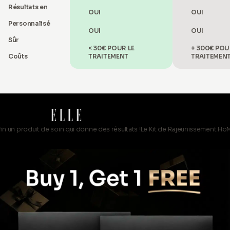
Résultats en
OUI
OUI
Personnalisé
OUI
OUI
Sûr
< 30€ POUR LE
+ 300€ POU
Coûts
TRAITEMENT
TRAITEMEN
duit de soin qui donne des résultats !
Le Kit de Rajeunissement HoMEso est une