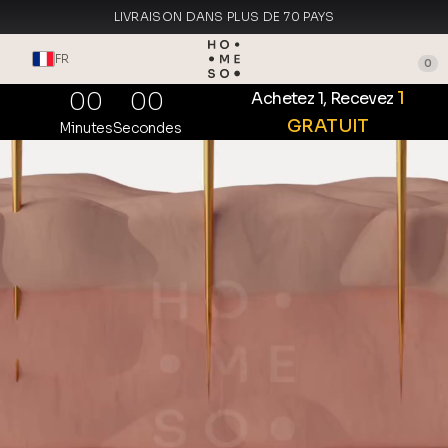
LIVRAISON DANS PLUS DE 70 PAYS
FABRIQUÉ EN ITALIE
FR
0
00
00
1
Achetez 1, Recevez
GRATUIT
Minutes
Secondes