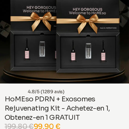
4.8/5 (1289 avis)
HoMEso PDRN + Exosomes
Rejuvenating Kit - Achetez-en 1,
Obtenez-en 1 GRATUIT
199,80 €
99,90 €