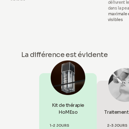
délivrent
dans la pe
maximale e
visibles
La différence est évidente
Kit de thérapie
HoMEso
Traitement 
1-2 JOURS
2-3 JOURS