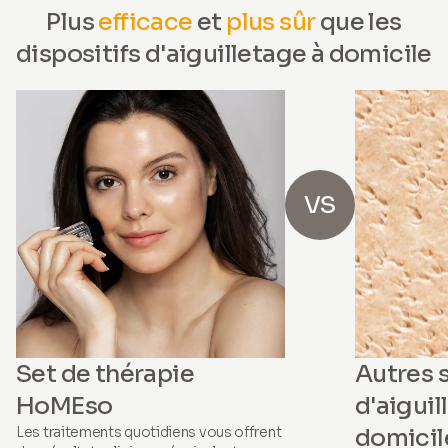
Plus
efficace
et
plus sûr
que les
dispositifs d'aiguilletage à domicile
VS
Set de thérapie
Autres 
HoMEso
d'aiguil
Les traitements quotidiens vous offrent
domicil