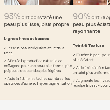
93%
90%
ont constaté une
ont rap
peau plus lisse, plus propre
peau plus éclat
rayonnante
Lignes fines et bosses
Teint & Texture
✓ Lisse la
peau irrégulière et unifie le
teint.
✓ Illumine la peau pour 
plus éclatant
✓ Stimule la production naturelle de
collagène
pour une peau plus ferme, plus
✓ Aide à réduire les t
pulpeuse et des rides plus légères
un teint plus uniforme
✓ Aide à réduire les
taches sombres, les
✓ Augmente les niveaux
cicatrices d'acné et l'hyperpigmentation.
repulpe la peau - pour 