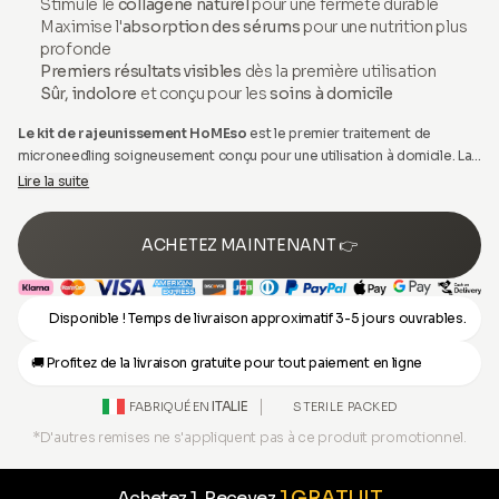
Stimule le
collagène naturel
pour une fermeté durable
Maximise l'
absorption des sérums
pour une nutrition plus
profonde
Premiers résultats visibles
dès la première utilisation
Sûr, indolore
et conçu pour les
soins à domicile
Le kit de rajeunissement HoMEso
est le premier traitement de
microneedling soigneusement conçu pour une utilisation à domicile. La
thérapie de microneedling est le traitement professionnel le plus
Lire la suite
efficace et populaire, généralement réalisé par des esthéticiennes et
des professionnels expérimentés pour rajeunir la peau.
ACHETEZ MAINTENANT 👉
Disponible ! Temps de livraison approximatif 3-5 jours ouvrables.
🚚 Profitez de la livraison gratuite pour tout paiement en ligne
ITALIE
STERILE PACKED
FABRIQUÉ EN
*D'autres remises ne s'appliquent pas à ce produit promotionnel.
1 GRATUIT
Achetez 1, Recevez