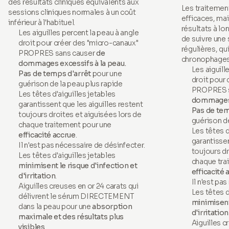
des résultats cliniques équivalents aux
Les traitemen
sessions cliniques normales à un coût
efficaces, ma
inférieur à l'habituel.
résultats à lo
Les aiguilles percent la peau à angle
de suivre une
droit pour créer des "micro-canaux"
régulières, qu
PROPRES sans causer
de
chronophages
dommages excessifs à la peau.
Les aiguill
Pas de temps d'arrêt
pour une
droit pour
guérison de la peau plus rapide
PROPRES s
Les têtes d'aiguilles jetables
dommages e
garantissent que les aiguilles restent
Pas de tem
toujours droites et aiguisées lors de
guérison de
chaque traitement pour une
Les têtes d
efficacité accrue
.
garantissen
Il n'est pas nécessaire de désinfecter.
toujours dr
Les têtes d'aiguilles jetables
chaque tra
minimisent le risque d'infection et
efficacité 
d'irritation
.
Il n'est pa
Aiguilles creuses en or 24 carats qui
Les têtes d
délivrent le sérum DIRECTEMENT
minimisent 
dans la peau pour une
absorption
d'irritation
maximale et des résultats plus
Aiguilles c
visibles