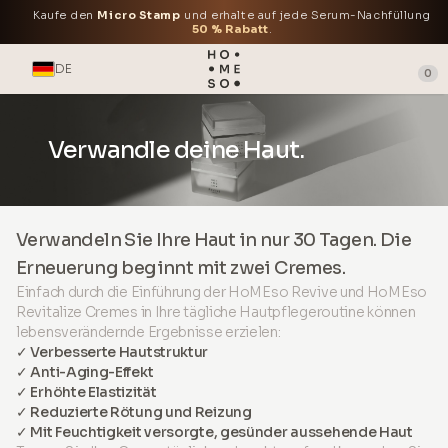
Kaufe den
Micro Stamp
und erhalte auf jede Serum-Nachfüllung
50 % Rabatt
.
DE
0
Verwandle deine Haut.
Verwandeln Sie Ihre Haut in nur 30 Tagen. Die
Erneuerung beginnt mit zwei Cremes.
Einfach durch die Einführung der HoMEso Revive und HoMEso
Revitalize Cremes in Ihre tägliche Hautpflegeroutine können
lebensverändernde Ergebnisse erzielen:
✓ Verbesserte Hautstruktur
✓ Anti-Aging-Effekt
✓ Erhöhte Elastizität
✓ Reduzierte Rötung und Reizung
✓ Mit Feuchtigkeit versorgte, gesünder aussehende Haut