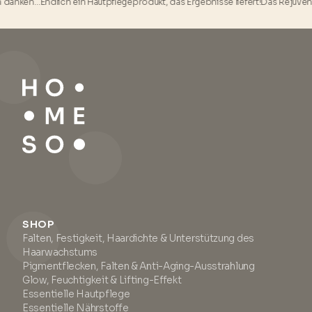
danken…
Endlich ein Hautpflegeprodukt, das Ergebnisse liefert!
Das Rejuvenati
SHOP
Falten, Festigkeit, Haardichte & Unterstützung des
Haarwachstums
Pigmentflecken, Falten & Anti-Aging-Ausstrahlung
Glow, Feuchtigkeit & Lifting-Effekt
Essentielle Hautpflege
Essentielle Nährstoffe