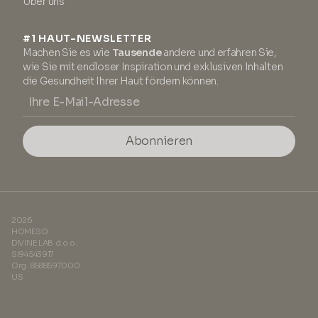
Über uns
#1 HAUT-NEWSLETTER
Machen Sie es wie
Tausende
andere und erfahren Sie,
wie Sie mit endloser Inspiration und exklusiven Inhalten
die Gesundheit Ihrer Haut fördern können.
Abonnieren
2026
HOMESO
DIVINE LAB d.o.o.
SI94543917
Org. 8588597000
US