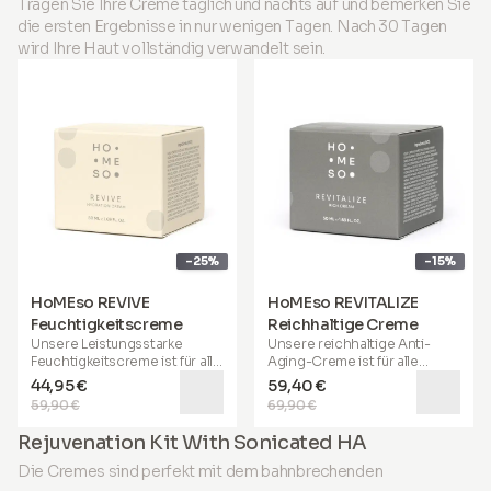
Tragen Sie Ihre Creme täglich und nachts auf und bemerken Sie
die ersten Ergebnisse in nur wenigen Tagen. Nach 30 Tagen
wird Ihre Haut vollständig verwandelt sein.
-25%
-15%
HoMEso REVIVE
HoMEso REVITALIZE
Feuchtigkeitscreme
Reichhaltige Creme
Unsere
Leistungsstarke
Unsere
reichhaltige Anti-
Feuchtigkeitscreme
ist für alle
Aging-Creme
ist für alle
Hauttypen geeignet. Ihre
Hauttypen geeignet und
44,95 €
59,40 €
spezielle Formel hilft, Ihre
besonders vorteilhaft für
59,90 €
69,90 €
Haut tiefgehend zu
reife, trockene und reizbare
hydratisieren, beruhigt,
Haut
. Sie hilft, die Elastizität
Rejuvenation Kit With Sonicated HA
reduziert Rötungen und
wiederherzustellen, verleiht
bietet
72 Stunden
einen jugendlichen Schwung
Die Cremes sind perfekt mit dem bahnbrechenden
Feuchtigkeit
. Angereichert
und unterstützt den Kampf