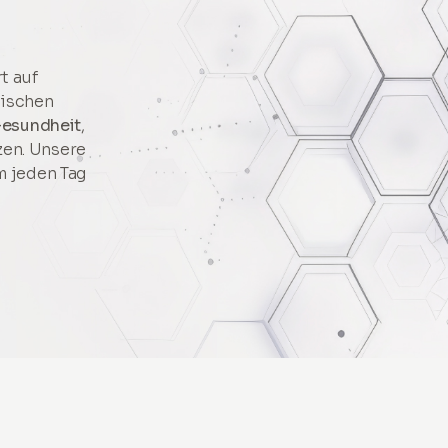
t auf
nischen
esundheit
,
zen. Unsere
m jeden Tag