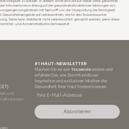
el integriert zu werden. In diesem Sinne sind die auf dieser Seite genannten
t der Informationen in Bezug auf die gesundheitsförderlichen Wirkungen von
hrungsergänzungsmitteln mit Naticol® von der Überprüfung der Richtigkeit
d Gesundheitsangaben auf Lebensmitteln, die für den Endverbraucher
dnung. Daher kann Weishardt nicht verantwortlich gemacht werden, wenn diese
ensmittel- und Arzneimittelbehörde bewertet.
#1 HAUT-NEWSLETTER
Machen Sie es wie
Tausende
andere und
erfahren Sie, wie Sie mit endloser
Inspiration und exklusiven Inhalten die
(CET)
Gesundheit Ihrer Haut fördern können.
Mails und
chäftsstunden
Abonnieren
ngen