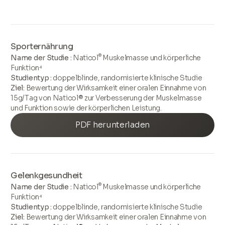
Sporternährung
®
Name der Studie :
Naticol
Muskelmasse und körperliche
Funktion⁴
Studientyp :
doppelblinde, randomisierte klinische Studie
Ziel:
Bewertung der Wirksamkeit einer oralen Einnahme von
15g/Tag von Naticol® zur Verbesserung der Muskelmasse
und Funktion sowie der körperlichen Leistung.
PDF herunterladen
Gelenkgesundheit
®
Name der Studie :
Naticol
Muskelmasse und körperliche
Funktion⁴
Studientyp :
doppelblinde, randomisierte klinische Studie
Ziel:
Bewertung der Wirksamkeit einer oralen Einnahme von