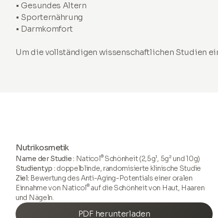
• Gesundes Altern
• Sporternährung
• Darmkomfort
Um die vollständigen wissenschaftlichen Studien ein
Nutrikosmetik
®
Name der Studie :
Naticol
Schönheit (2,5g¹, 5g² und 10g)
Studientyp :
doppelblinde, randomisierte klinische Studie
Ziel:
Bewertung des Anti-Aging-Potentials einer oralen
®
Einnahme von Naticol
auf die Schönheit von Haut, Haaren
und Nägeln.
PDF herunterladen