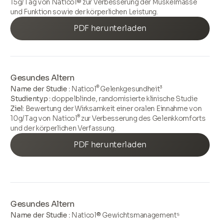
15g/Tag von Naticol® zur Verbesserung der Muskelmasse
und Funktion sowie der körperlichen Leistung.
PDF herunterladen
Gesundes Altern
®
Name der Studie :
Naticol
Gelenkgesundheit³
Studientyp :
doppelblinde, randomisierte klinische Studie
Ziel:
Bewertung der Wirksamkeit einer oralen Einnahme von
®
10g/Tag von Naticol
zur Verbesserung des Gelenkkomforts
und der körperlichen Verfassung.
PDF herunterladen
Gesundes Altern
Name der Studie :
Naticol® Gewichtsmanagement⁵