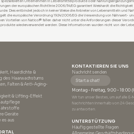
von spezialisierten Unternehmen in Lebensmittelprodukte oder Nahrungsergänzungsmitt
rungen der europäischen Richtlinie 2006/114/EG garantiert Weishardt die Richtigkei
de. Dies entbindet jedoch in keiner Weise die Anbieter von Lebensmitteln und Na
s regelt die europäische Verordnung 1924/2006/EG die Verwendung von Nährwert- un
en Vorteilen von Naticol® fallen daher nicht unter die Anforderungen dieser Veror
ndprodukte wiederverwendet werden. Diese Informationen wurden nicht von der Leb
KONTAKTIEREN SIE UNS
gkeit, Haardichte &
Nachricht senden
ng des Haarwachstums
Start a chat!
en, Falten & Anti-Aging-
Montag - Freitag, 9:00 - 18:00 
gkeit & Lifting-Effekt
Wir tun unser Bestes, um auf alle E-
Hautpflege
Nachrichten innerhalb von 24 Ges
Nährstoffe
zu antworten.
re Geräte
e es aus
UNTERSTÜTZUNG
Häufig gestellte Fragen
ORTAL
Allgemeine Geschäftsbedingu