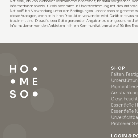
Naticol®, ein von Weishardt vermarkteter Inhaltsstoff, ist dafür vorgesehen, 
Informationen speziell für sie bestimmt. In Übereinstimmung mit den Anforde
Naticol® bei Verwendung unter den Bedingungen, unter denen es getestet wur
dieser Aussagen, wenn es in ihren Produkten verwendet wird. Darüber hinau
bestimmt sind. Die auf dieser Seite genannten Angaben zu den gesundheitlich
Informationen von den Anbietern in ihrem Kommunikationmaterial für ihre E
SHOP
Falten, Festi
Unterstützu
Pigmentfleck
Ausstrahlung
Glow, Feuchti
Essentielle 
Essentielle 
Unverzichtba
Probieren Si
LOGIN & P