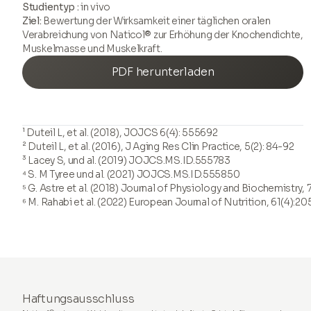
Studientyp :
in vivo
Ziel:
Bewertung der Wirksamkeit einer täglichen oralen
Verabreichung von Naticol® zur Erhöhung der Knochendichte,
Muskelmasse und Muskelkraft.
PDF herunterladen
¹
Duteil L, et al. (2018), JOJCS 6(4): 555692
²
Duteil L, et al. (2016), J Aging Res Clin Practice, 5(2): 84-92
³
Lacey S, und al. (2019) JOJCS.MS.ID.555783
⁴
S. M Tyree und al. (2021) JOJCS.MS.ID.555850
⁵
G. Astre et al. (2018) Journal of Physiology and Biochemistry,
⁶
M. Rahabi et al. (2022) European Journal of Nutrition, 61(4):2
Haftungsausschluss