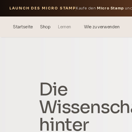
LAUNCH DES MICRO STAMP
Kaufe den
Micro Stamp
und
Startseite
Shop
Lernen
Wie zu verwenden
Blog
Events
® Sonicated Hyaluronsäure
Mesotherapie – Wissenschaft
Die
& Vorteile
Wissensch
theOnehydrocollagen
Häufig gestellte Fragen
hinter
Über uns