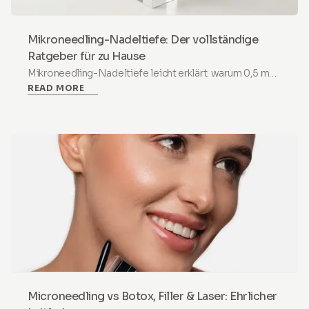
Mikroneedling-Nadeltiefe: Der vollständige
Ratgeber für zu Hause
Mikroneedling-Nadeltiefe leicht erklärt: warum 0,5 mm
READ MORE
der Sweet Spot für zu Hause ist, was jede Tiefe bewirkt
und wann 1,0 mm und tiefer in die Klinik gehören.
Microneedling vs Botox, Filler & Laser: Ehrlicher