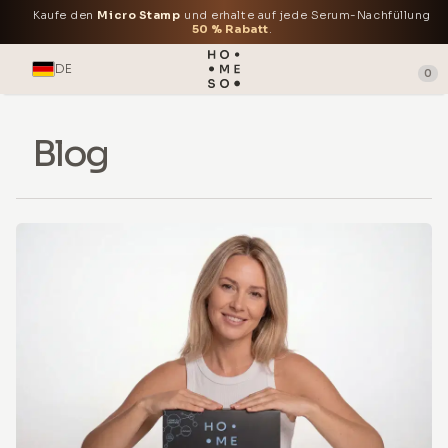
Kaufe den
Micro Stamp
und erhalte auf jede Serum-Nachfüllung
50 % Rabatt
.
DE
0
Blog