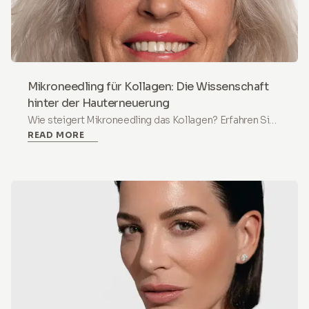
Mikroneedling für Kollagen: Die Wissenschaft
hinter der Hauterneuerung
Wie steigert Mikroneedling das Kollagen? Erfahren Sie
READ MORE
die 3-phasige Wissenschaft der
Kollageninduktionstherapie und wie die Mikroinfusion
aktiver Wirkstoffe die Hauterneuerung zu Hause
unterstützt.