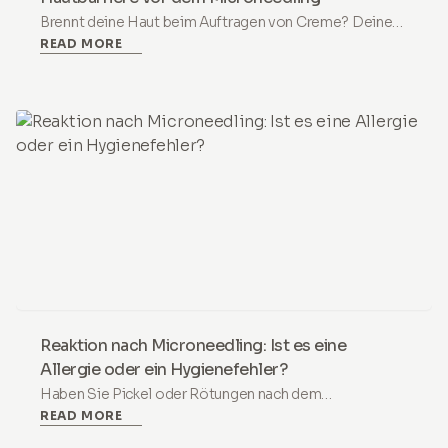
Brennt deine Haut beim Auftragen von Creme? Deine
READ MORE
Hautbarriere ist geschädigt. Erfahre, warum du mit
Microneedling aufhören musst und wie du sie in 4
Wochen reparierst.
Reaktion nach Microneedling: Ist es eine
Allergie oder ein Hygienefehler?
Haben Sie Pickel oder Rötungen nach dem
READ MORE
Microneedling erlebt? Erfahren Sie den Unterschied
zwischen einer normalen Reaktion und einem durch