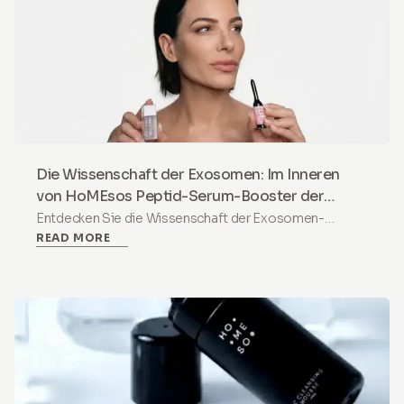
Die Wissenschaft der Exosomen: Im Inneren
von HoMEsos Peptid-Serum-Booster der
nächsten Generation
Entdecken Sie die Wissenschaft der Exosomen-
READ MORE
Hautpflege. Ein nicht-invasiver Peptidserum-Booster,
der PDRN, Exosomen und Vitamin B12 kombiniert, um
die Hauterneuerung und Strahlkraft zu Hause zu
unterstützen.