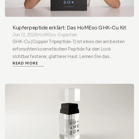
Kupferpeptide erklärt: Das HoMEso GHK-Cu Kit
Jun 12, 2026
HoMEso-Experten
GHK-Cu (Copper Tripeptide-1) ist eines der am besten
erforschten kosmetischen Peptide für den Look
sichtbar festerer, glatterer Haut. Lernen Sie das
READ MORE
HoMEso GHK-Cu Kit für Haut und Kopfhaut kennen.