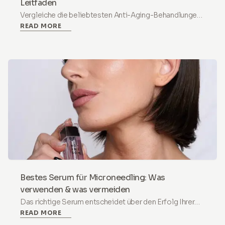
Leitfaden
Vergleiche die beliebtesten Anti-Aging-Behandlungen.
READ MORE
Was jede wirklich bewirkt, was sie kostet und wann
Microneedling zu Hause die klügere Wahl ist.
Bestes Serum für Microneedling: Was
verwenden & was vermeiden
Das richtige Serum entscheidet über den Erfolg Ihrer
READ MORE
Microneedling-Ergebnisse. Erfahren Sie, welche