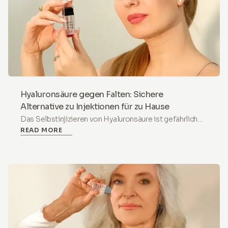
Hyaluronsäure gegen Falten: Sichere
Alternative zu Injektionen für zu Hause
Das Selbstinjizieren von Hyaluronsäure ist gefährlich
READ MORE
und sollte nur von lizenzierten Medizinern durchgeführt
werden. Für eine sichere Faltenbehandlung zu Hause
wählen Sie die Mikroinfusion: Der HoMEso Applikator
mit 25 Mikronadeln (≤0,5 mm) liefert sonizierte
Hyaluronsäure und Peptide oberflächlich für sichtbar
glattere, hydratisierte, strahlende Haut ohne
Injektionsrisiken.