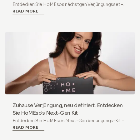
Entdecken Sie HoMEsos nächstgen Verjüngungsset –
READ MORE
eine sichere, schmerzlose Microneedling-Lösung für zu
Hause mit Exosomen, PDRN & Peptiden für sichtbar
straffere Haut.
Zuhause Verjüngung, neu definiert: Entdecken
Sie HoMEso's Next-Gen Kit
Entdecken Sie HoMEso's Next-Gen Verjüngungs-Kit –
READ MORE
eine sichere, schmerzfreie Mikronadelungslösung für zu
Hause mit Exosomen, PDRN & Peptiden für sichtbar