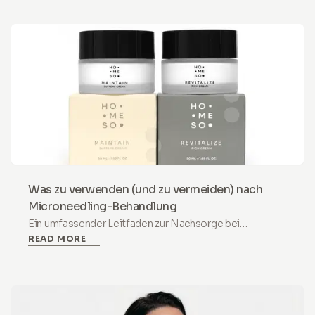
Wiederverwendung von Nadeln verursachten
Hygienefehler.
Was zu verwenden (und zu vermeiden) nach
Microneedling-Behandlung
Ein umfassender Leitfaden zur Nachsorge bei
READ MORE
Microneedling. Entdecken Sie, welche Inhaltsstoffe zu
verwenden sind (Hyaluronsäure) und was zu vermeiden
ist (Retinol, Vitamin C) für eine sichere Regeneration.