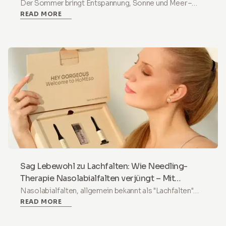
zu tanken
Der Sommer bringt Entspannung, Sonne und Meer –
READ MORE
hinterlässt aber auch seine Spuren auf unserer Haut,
unserem Haar und Körper. Die Einwirkung von UV-
Strahlen, Salzwasser und Chlor kann die Haut
austrocknen, das Haar schwächen, Nägel brüchig
machen und die Erholung von Gelenken und Muskeln
nach körperlicher Aktivität verlangsamen.
Sag Lebewohl zu Lachfalten: Wie Needling-
Therapie Nasolabialfalten verjüngt – Mit
unserem HoMEso Therapy Kit
Nasolabialfalten, allgemein bekannt als "Lachfalten"
READ MORE
oder "Schmunzelfalten", sind ein natürlicher Bestandteil
von Gesichtsausdrücken. Doch mit zunehmendem Alter