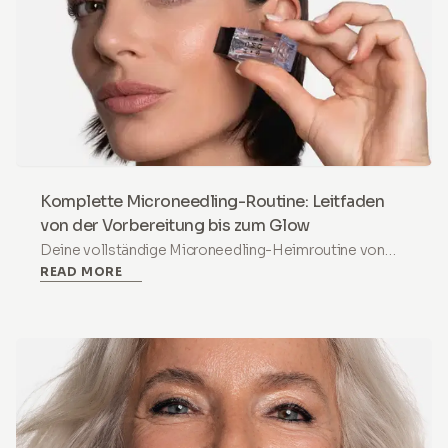
Komplette Microneedling-Routine: Leitfaden
von der Vorbereitung bis zum Glow
Deine vollständige Microneedling-Heimroutine von
READ MORE
der Barrier-Vorbereitung bis zum Post-Treatment-
Glow. Schritt-für-Schritt-Protokoll für Vorbereitung,
Behandlungstag, Erholung und langfristige Ergebnisse.