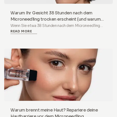
Warum Ihr Gesicht 38 Stunden nach dem
Microneedling trocken erscheint (und warum
das tatsächlich ein gutes Zeichen ist)
Wenn Sie etwa 38 Stunden nach dem Microneedling
READ MORE
sind und Ihre Haut sich gespannt, trocken oder leicht
schuppig anfühlt, lassen Sie uns zuerst beruhigen: das
ist kein Fehler. Es ist ein Zeichen dafür, dass die
Behandlung wirkt.
Warum brennt meine Haut? Repariere deine
Hautbarriere vor dem Microneedling