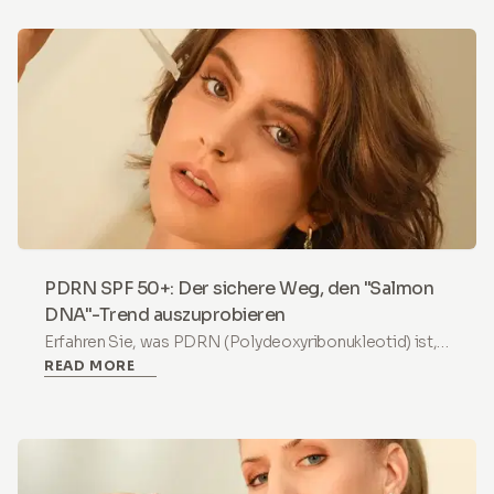
straffere Haut.
PDRN SPF 50+: Der sichere Weg, den "Salmon
DNA"-Trend auszuprobieren
Erfahren Sie, was PDRN (Polydeoxyribonukleotid) ist,
READ MORE
wie es die Hautregeneration unterstützt, was gemäß
den EU-Kosmetikrichtlinien erlaubt ist und warum
HoMEso SPF 50+ Drops der sicherste Weg sind, den
Salmon-DNA-Trend auszuprobieren.