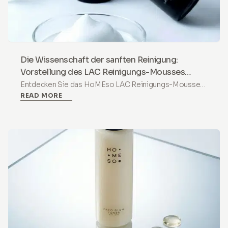
Die Wissenschaft der sanften Reinigung:
Vorstellung des LAC Reinigungs-Mousses
+PHA
Entdecken Sie das HoMEso LAC Reinigungs-Mousse
READ MORE
+PHA. Ein hydratisierendes, pH-ausgeglichenes
Reinigungsmittel mit Lactobionsäure, das täglich
trockene, empfindliche Haut beruhigt und schützt.