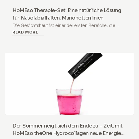
HoMEso Therapie-Set: Eine natürliche Lösung
für Nasolabialfalten, Marionettenlinien
Die Gesichtshaut ist einer der ersten Bereiche, die
READ MORE
Anzeichen des Alterns zeigen. Zu den auffälligsten
gehören Nasolabialfalten und Marionettenlinien (auch
bekannt als Puppenlinien), die das Gesicht müde oder
sogar traurig erscheinen lassen können. Während sie ein
natürlicher Teil des Alterungsprozesses sind, wünschen
sich viele Menschen, dass sie weniger ausgeprägt
wären.
Der Sommer neigt sich dem Ende zu – Zeit, mit
HoMEso theOne Hydrocollagen neue Energie