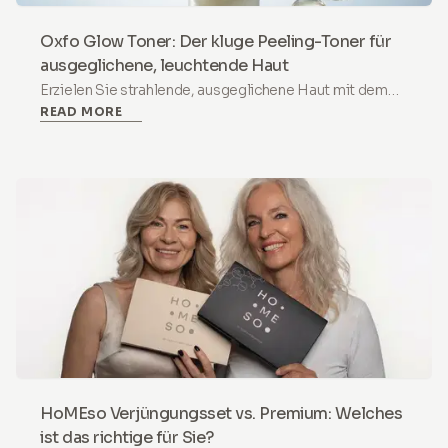
Oxfo Glow Toner: Der kluge Peeling-Toner für
ausgeglichene, leuchtende Haut
Erzielen Sie strahlende, ausgeglichene Haut mit dem
READ MORE
HoMEso Oxfo Glow Toner. Eine sanfte
AHA/BHA/PHA-Formel mit Niacinamid für
empfindliche Haut und tiefe Revitalisierung.
HoMEso Verjüngungsset vs. Premium: Welches
ist das richtige für Sie?