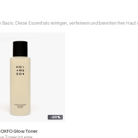
 der speziell für die
Applikator, der speziell für di
 zu Hause entwickelt
Anwendung zu Hause entwic
d unserem patentierten
wurde, und unserem patentie
erum-Booster
(mit sonore
Peptid-Serum-Booster
(mit
 Basis. Diese Essentials reinigen, verfeinern und bereiten Ihre Haut
ure) können Sie das gleiche
Hyaluronsäure) können Sie d
rzielen – vollkommen sicher
Ergebnis erzielen – vollkomm
zfrei.
und schmerzfrei.
st keine
HoMEso
ist keine
ebehandlung, die einen
Hautpflegebehandlung, die 
rdert. Es ist eine
Termin erfordert. Es ist eine
ie der nächsten Generation,
Hauttherapie der nächsten G
erzeit und überall – ganz
die Sie jederzeit und überall 
 Hause – erleben können.
bequem zu Hause – erleben 
t:
Paketinhalt:
-20%
OXFO Glow Toner
w Toner ist eine