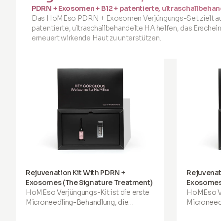
PDRN + Exosomen + B12 + patentierte, ultraschallbeha
Das HoMEso PDRN + Exosomen Verjüngungs-Set zielt auf 
patentierte, ultraschallbehandelte HA helfen, das Erschei
erneuert wirkende Haut zu unterstützen.
Rejuvenation Kit With PDRN +
Rejuvenat
Exosomes (The Signature Treatment)
Exosomes
HoMEso Verjüngungs-Kit
ist die erste
HoMEso Ve
Microneedling-Behandlung, die
Microneed
sorgfältig für die Anwendung zu Hause
sorgfältig