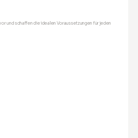
e
kelt
rten
 sonore
 vor und schaffen die idealen Voraussetzungen für jeden
as gleiche
en sicher
einen
eneration,
– ganz
können.