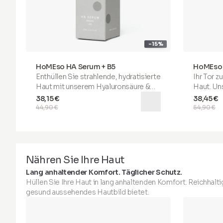
-15%
HoMEso HA Serum + B5
HoMEso 
Enthüllen Sie
strahlende, hydratisierte
Ihr
Tor zu
Haut
mit unserem Hyaluronsäure &
Haut
. Un
Vitamin B5 Serum. Unsere
nutzt di
38,15 €
38,45 €
fortschrittliche Formel, die
Retinol 
44,90 €
54,90 €
sonifizierte Hyaluronsäure und
Retinoat
Vitamin B5
enthält, hilft, tiefgehend
Ergebnis
zu befeuchten und zu nähren, fördert
liefern k
einen geschmeidigen, leuchtenden
Hautrege
Teint. Es hilft, zu beruhigen,
feine Lin
Nähren Sie Ihre Haut
reparieren, und verbessert die
gleichmä
Lang anhaltender Komfort. Täglicher Schutz.
Elastizität, während es Rötungen
Unser Ser
Hüllen Sie Ihre Haut in lang anhaltenden Komfort. Reichhalti
reduziert und den Hautton ausgleicht.
verfeine
gesund aussehendes Hautbild bietet.
Für optimale Ergebnisse tragen Sie
Hautauss
eine kleine Menge auf das gereinigte
glattere,
Gesicht und den Hals auf und
Anwendu