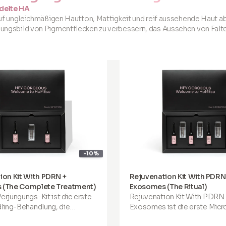
ndelte HA
ungleichmäßigen Hautton, Mattigkeit und reif aussehende Haut ab
nungsbild von Pigmentflecken zu verbessern, das Aussehen von Falten
-10%
ion Kit With PDRN +
Rejuvenation Kit With PDRN
 (The Complete Treatment)
Exosomes (The Ritual)
rjüngungs-Kit
ist die erste
Rejuvenation Kit With PDRN
ling-Behandlung, die
Exosomes
ist die erste Mic
 für die Anwendung zu Hause
Behandlung, die sorgfältig fü