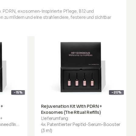
. PDRN, exosomen-inspirierte Pflege, B12 und
 zu mildern und eine strahlendere, festere und sichtbar
-15%
-20%
 +
Rejuvenation Kit With PDRN +
Exosomes (The Ritual Refills)
 +
Lieferumfang:
roneedling-
4x Patentierter Peptid-Serum-Booster
r die
(3 ml)