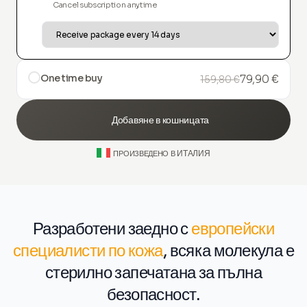
Cancel subscription anytime
One time buy
79,90 €
159,80 €
Добавяне в кошницата
ИТАЛИЯ
ПРОИЗВЕДЕНО В
Разработени заедно с
европейски
специалисти по кожа
, всяка молекула е
стерилно запечатана за пълна
безопасност.