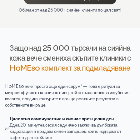
Обичан от над 25 000+ сияйни клиенти по цял свят!
Защо над 25 000 търсачи на сияйна
кожа вече смениха скъпите клиники с
HoMEso комплект за подмладяване
HoMEso не е 'просто още един серум.' — Това е ритуал за
микроинфузия от клинично ниво, който възстановява изгубения
колаген, повдига контурите и връща реалните резултати в
собствените ви ръце.
Цялостно самочувствие и сияние през целия ден
Една 20-минутна сесия седмично заключва дълбоката
✅
хидратация и придава сияен завършек, който издържа от
кафето до коктейлите.