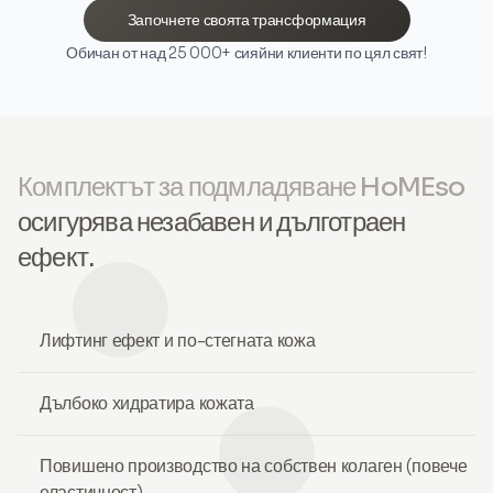
Започнете своята трансформация
Обичан от над 25 000+ сияйни клиенти по цял свят!
Комплектът за подмладяване HoMEso
осигурява незабавен и дълготраен
ефект.
Лифтинг ефект и по-стегната кожа
Дълбоко хидратира кожата
Повишено производство на собствен колаген (повече
еластичност)