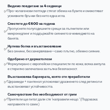
Видимо повдигане за 4 седмици
✅
Про-колагенови пептиди стягат обема на бузите и омекотяват
усмивните бръчки без нито една игла.
Спестете до €600 на година
Пропуснете полугодишните срещи за пълнители или
✅
микронидлинг и поддържайте сиянието в чекмеджето на
банята.
Нулева болка и възстановяване
✅
Без синини, без зачервяване—само плътно, обемно сияние.
Одобрено от дерматолози
✅
Формулирано с европейски специалисти по кожа; всяка ампула
е стерилно запечатана за пълна безопасност.
Възстановява бариерата, която сте преработили
✅
Церамиди + пантенол успокояват дразненето след ретинол и
възстановяват устойчивостта.
Самочувствие без необходимост от грим
✅
Приятели ще питат дали сте 'направили нещо.' (Подсказка:
направихте го сами.)