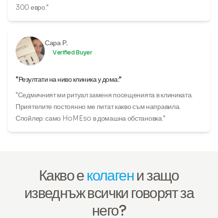
300 евро."
Сара Р.
Verified Buyer
"Резултати на ниво клиника у дома:"
"Седмичният ми ритуал заменя посещенията в клиниката.
Приятелите постоянно ме питат какво съм направила.
Спойлер: само HoMEso в домашна обстановка."
Какво е
колаген
и защо
изведнъж всички говорят за
него?