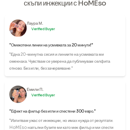
скъпи инжекции с HoMEso
Лаура М.
Verified Buyer
"Омекотени линии на усмивката за 20 минути!"
"Една 20-минутна сесия и линиите на усмивката ми
омекнаха. Чувствам се уверена да публикувам селфита
отново. Без игли, без зачервяване."
Емили П.
Verified Buyer
"Ефект на филър без игли и спестени 300 евро."
"Изпитвам ужас от инжекции, но имах нужда от резултати.
HoMEso напълни бузите ми като мек филър и ми спести