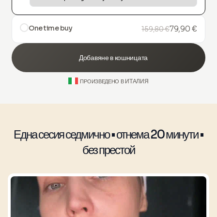
One time buy
79,90 €
159,80 €
Добавяне в кошницата
ИТАЛИЯ
ПРОИЗВЕДЕНО В
Една сесия седмично • отнема 20 минути •
без престой