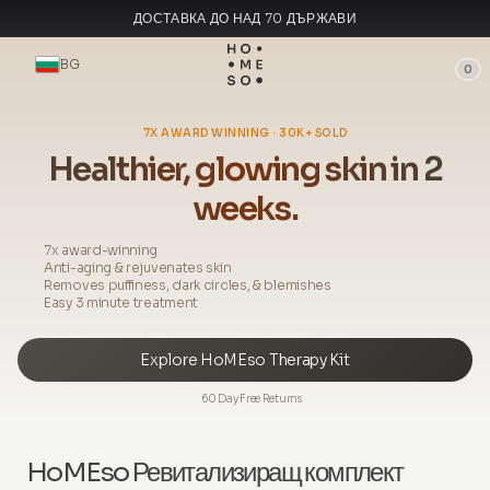
ДОСТАВКА ДО НАД 70 ДЪРЖАВИ
ПРОИЗВЕДЕНО В ИТАЛИЯ
BG
0
7X AWARD WINNING · 30K+ SOLD
Healthier, glowing skin in 2
weeks.
7x award-winning
Anti-aging & rejuvenates skin
Removes puffiness, dark circles, & blemishes
Easy 3 minute treatment
Explore HoMEso Therapy Kit
60 Day Free Returns
HoMEso Ревитализиращ комплект