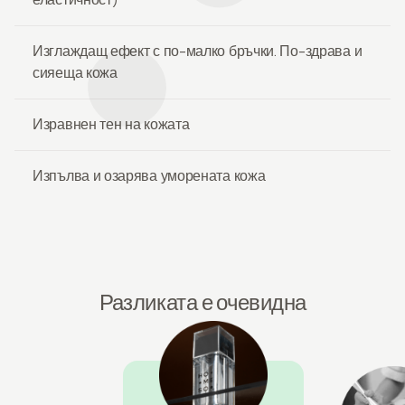
Изглаждащ ефект с по-малко бръчки. По-здрава и
сияеща кожа
Изравнен тен на кожата
Изпълва и озарява уморената кожа
Разликата е очевидна