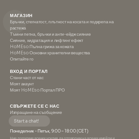
МАГАЗИН
Бръчки, стегнатост, плътност на косата и подкрепа на
растежа
Тъмни петна, бръчки и анти-ейдж сияние
Сияние, хидратация и лифтинг ефект
HoMEso Пълна грижа за кожата
HoMEso Основни хранителни вещества
Опитайте го
ВХОД И ПОРТАЛ
Стани част от нас
Моят акаунт
Моят HoMEso Портал ПРО
СВЪРЖЕТЕ СЕ С НАС
Изпращане на съобщение
Start a chat!
Понеделник - Петък, 9:00 – 18:00 (CET)
Ние полагаме всички усилия да отговорим на всички имейли и