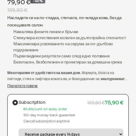
79,90 €
-50%
159,80 €
Насладете се на по-гладка, стегната, по-млада кожа, без да
посещавате салон.
Намалява
фините линии и бръчки
Стимулира
естествения колаген
за дълготрайна стегнатост
Максимизира
усвояването на серума
за по-дълбоко
подхранване
Първи видими резултати
само след едно ползване
Безопасен, безболезнен
и проектиран за
домашна грижа
Мезотерапия от удобството на вашия дом.
Формула, богата на
пептиди, стяга и лифтира кожата ви, и благодарение на
хиалуроновата
киселина
кожата остава гладка, хидратирана и без несъвършенства.
Прочетете повече
Съдържа нашия революционен серум и апликатор.
Subscription
75,90 €
159,80 €
€4 discount on every order
90-day money-back guarantee
Cancel subscription anytime