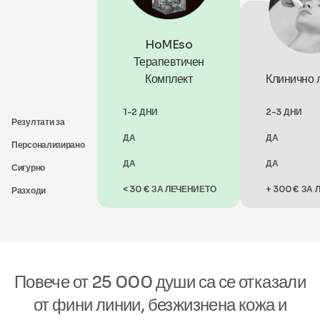
HoMEso
Терапевтичен
Комплект
Клинично 
1-2 ДНИ
2-3 ДНИ
Резултати за
ДА
ДА
Персонализирано
ДА
ДА
Сигурно
< 30 € ЗА ЛЕЧЕНИЕТО
+ 300 € ЗА
Разходи
Повече от 25 000 души са се отказали
от фини линии, безжизнена кожа и