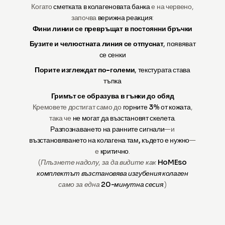
Когато
сметката в колагеновата банка
е на червено,
започва
верижна реакция
:
Фини линии се превръщат в постоянни бръчки
Бузите и челюстната линия се отпуснат
, появяват
се сенки
Порите изглеждат по-големи
, текстурата става
тъпка
Гримът се образува в гънки до обяд
Кремовете достигат само до
горните 3% от кожата
,
така че
не могат да възстановят скелета
.
Разпознаването на ранните сигнали
—и
възстановяването на колагена там, където е нужно
—
е
критично
.
(Плъзнете надолу, за да видите как
HoMEso
комплектът възстановява изгубения колаген
само за една
20-минутна сесия
.)