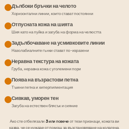
Дълбоки бръчки на челото
Хоризонтални линии, които стават постоянни
Отпусната кожа на шията
Шия като на пуйка и загуба на форма на челюстта
Задълбочаване на усмивковите линии
Назолабиалните гънки стават по-изразени
Неравна текстура на кожата
Груба, неравна кожа с уголемени пори
Поява на възрастови петна
Тъмни петна и хиперпигментация
Сивкав, уморен тен
Загуба на естествен блясък и сияние
Ако сте отбелязали
3 или повече
от тези признаци, кожата ви
казва, че се нуждае от помощ за възстановяване на колагена.