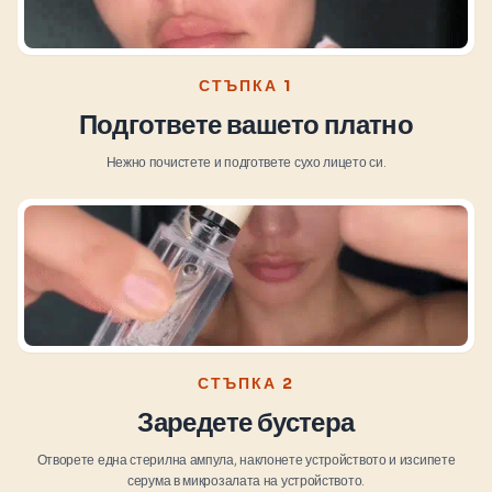
СТЪПКА 1
Подгответе вашето платно
Нежно почистете и подгответе сухо лицето си.
СТЪПКА 2
Заредете бустера
Отворете една стерилна ампула, наклонете устройството и изсипете
серума в микрозалата на устройството.