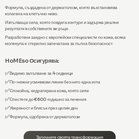
Формула, създадена от дерматолози, която възстановява
колагена на клетъчно ниво.
Изпълваща сила, която повдига контури и задържа реални
резултати в собствените ви ръце.
Разработени заедно с
европейски специалисти по кожа
, всяка
молекула е стерилно запечатана за пълна безопасност.
HoMEso Осигурява:
✅
Видимо запълване за 4 седмици
✅
По-нежни усмивкови линии без нито една игла
✅
Спокойна, хидратирана кожа, която сияе
✅
Спестете до €600 годишно за лечения
✅
Увереност и блясък през целия ден
✅
Формула, одобрена от дерматолози
Започнете своята трансформация