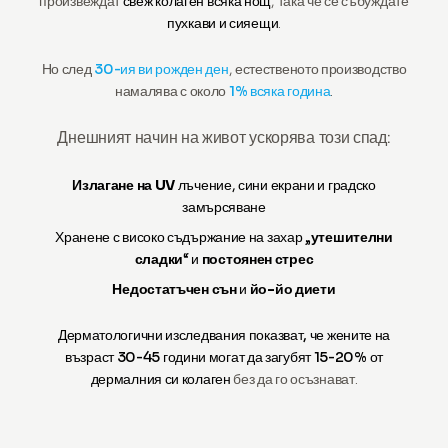
произвеждат
свеж колаген всяка нощ
, така че се събуждате
пухкави и сияещи
.
Но след
30-ия ви рожден ден
, естественото производство
намалява с около
1% всяка година
.
Днешният начин на живот ускорява този спад:
Излагане на UV
лъчение, сини екрани и градско
замърсяване
Хранене с високо съдържание на захар „
утешителни
сладки
“ и
постоянен стрес
Недостатъчен сън
и
йо-йо диети
Дерматологични изследвания показват, че жените на
възраст 30-45 години могат да загубят 15-20% от
дермалния си колаген
без да го осъзнават.