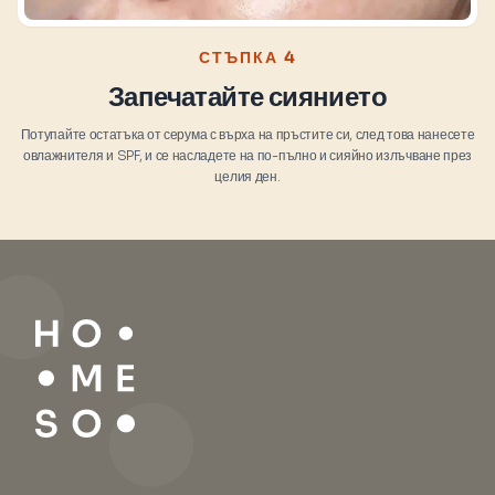
СТЪПКА 4
Запечатайте сиянието
Потупайте остатъка от серума с върха на пръстите си, след това нанесете
овлажнителя и SPF, и се насладете на по-пълно и сияйно излъчване през
целия ден.