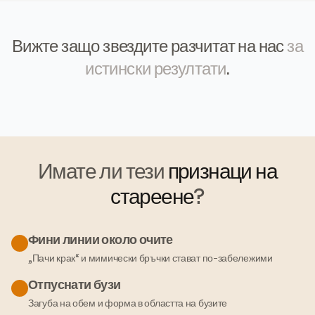
Вижте защо звездите разчитат на нас
за
истински резултати
.
Имате ли тези
признаци на
стареене
?
Фини линии около очите
„Пачи крак“ и мимически бръчки стават по-забележими
Отпуснати бузи
Загуба на обем и форма в областта на бузите