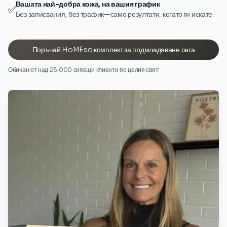
Вашата най-добра кожа, на вашия график
✅
Без записвания, без трафик—само резултати, когато ги искате.
Поръчай HoMEso комплект за подмладяване сега
Обичан от над 25 000 сияещи клиенти по целия свят!