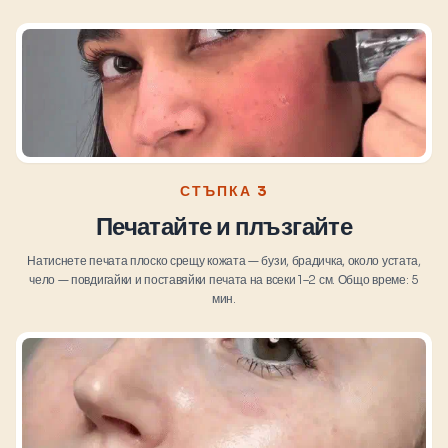
СТЪПКА 3
Печатайте и плъзгайте
Натиснете печата плоско срещу кожата — бузи, брадичка, около устата,
чело — повдигайки и поставяйки печата на всеки 1–2 см. Общо време: 5
мин.