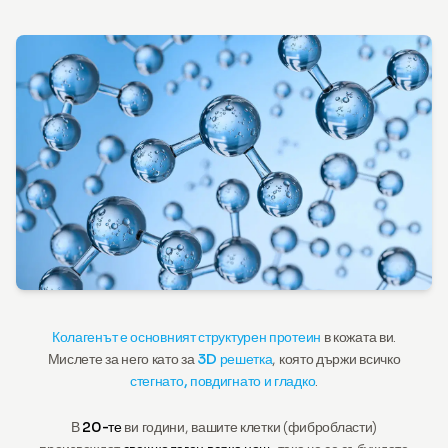
Колагенът е основният структурен протеин
в кожата ви.
Мислете за него като за
3D решетка
, която държи всичко
стегнато, повдигнато и гладко
.
В
20-те
ви години, вашите клетки (фибробласти)