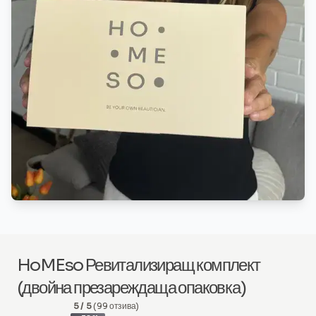
HoMEso Ревитализиращ комплект
(двойна презареждаща опаковка)
5 / 5
(99 отзива)