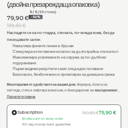
(двойна презареждаща опаковка)
5 / 5
(99 отзива)
79,90 €
-50%
159,80 €
Насладете се на по-гладка, стегната, по-млада кожа, без да
посещавате салон.
Намалява
фините линии и бръчки
Стимулира
естествения колаген
за дълготрайна стегнатост
Максимизира
усвояването на серума
за по-дълбоко
подхранване
Първи видими резултати
само след едно ползване
Безопасен, безболезнен
и проектиран за
домашна грижа
Мезотерапия от удобството на вашия дом.
Формула, богата на
пептиди, стяга и лифтира кожата ви, и благодарение на
хиалуроновата
киселина
кожата остава гладка, хидратирана и без несъвършенства.
Прочетете повече
Съдържа нашия революционен серум и апликатор.
Subscription
75,90 €
159,80 €
€4 discount on every order
90-day money-back guarantee