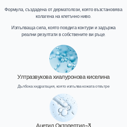
Формула, създадена от дерматолози, която възстановява
колагена на клетъчно ниво.
Изпълваща сила, която повдига контури и задържа
реални резултати в собствените ви ръце.
Ултразвукова хиалуронова киселина
Дълбока хидратация, която изпълва кожата отвътре
Ацетил Октопептид-3