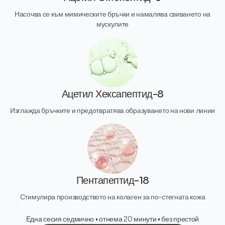
Насочва се към мимическите бръчки и намалява свиването на
мускулите
Ацетил Хексапептид-8
Изглажда бръчките и предотвратява образуването на нови линии
Пентапептид-18
Стимулира производството на колаген за по-стегната кожа
Една сесия седмично • отнема 20 минути • без престой