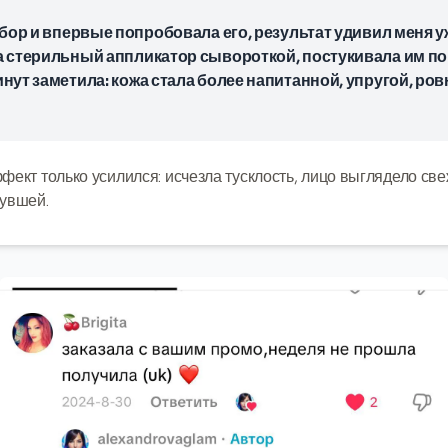
абор и впервые попробовала его, результат удивил меня у
а стерильный аппликатор сывороткой, постукивала им по
нут заметила: кожа стала более напитанной, упругой, ров
фект только усилился: исчезла тусклость, лицо выглядело све
нувшей.