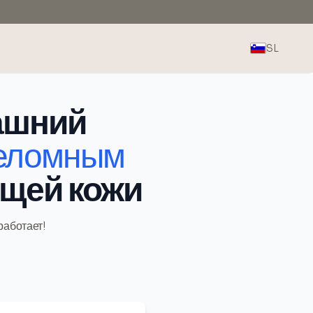
SL
ашний
реломным
ющей кожи
работает!