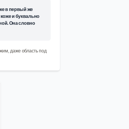
же в первый же
 коже и буквально
ной. Она словно
жим, даже область под