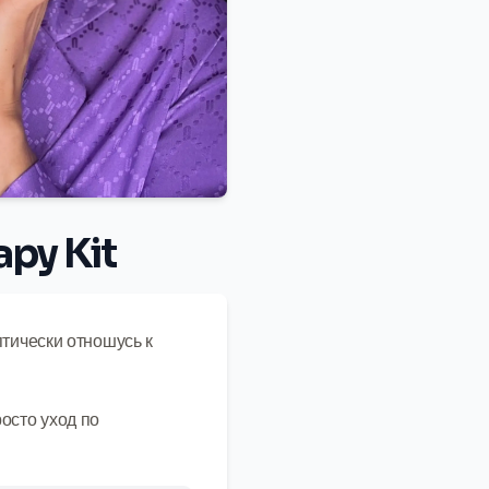
py Kit
птически отношусь к
осто уход по