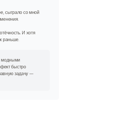
ое, сыграло со мной
зменения.
отёчность. И хотя
к раньше.
с модными
ффект быстро
главную задачу —