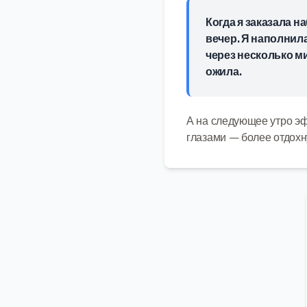
Когда я заказала н
вечер. Я наполнил
через несколько ми
ожила.
А на следующее утро эф
глазами — более отдох