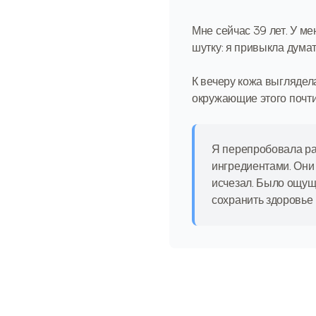
Мне сейчас 39 лет. У ме
шутку: я привыкла дума
К вечеру кожа выглядела
окружающие этого почти 
Я перепробовала ра
ингредиентами. Они
исчезал. Было ощуще
сохранить здоровье 