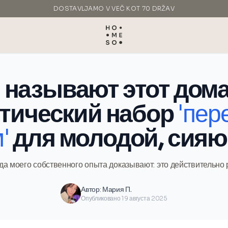
DOSTAVLJAMO V VEČ KOT 70 DRŽAV
IZDELANO V ITALIJI
 называют этот дом
тический набор
'пе
'
для молодой, сия
да моего собственного опыта доказывают: это действительно 
Автор:
Мария П.
Опубликовано 19 августа 2025