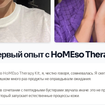
ервый опыт с HoMEso Thera
о HoMEso Therapy Kit, я, честно говоря, сомневалась. Я ске
ишком много раз продукты не оправдывали ожидания.
в сочетании с пептидными бустерами звучала иначе: это не пр
который запускает естественные процессы кожи.