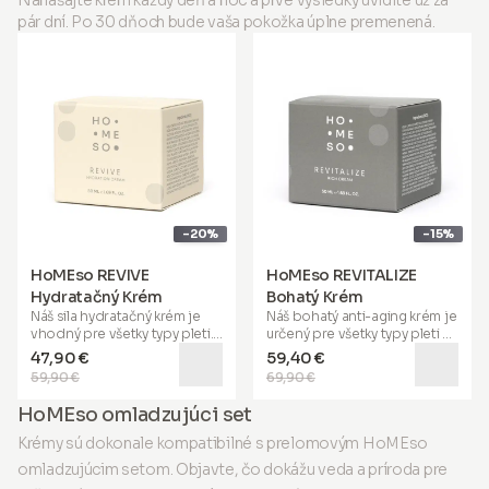
Nanášajte krém každý deň a noc a prvé výsledky uvidíte už za
pár dní. Po 30 dňoch bude vaša pokožka úplne premenená.
-20%
-15%
HoMEso REVIVE
HoMEso REVITALIZE
Hydratačný Krém
Bohatý Krém
Náš
sila hydratačný krém
je
Náš
bohatý anti-aging krém
je
vhodný pre všetky typy pleti.
určený pre všetky typy pleti a
Jeho špeciálna formula
je obzvlášť prospešný pre
47,90 €
59,40 €
pomáha hlboko hydratovať
zrelú, suchú a podráždenú
59,90 €
69,90 €
vašu pokožku, upokojuje,
pokožku
. Pomáha obnovovať
znižuje začervenanie a
elasticitu, dodáva mladistvú
HoMEso omladzujúci set
poskytuje
72-hodinovú
pružnosť a podporuje boj
hydratáciu
. Obohatený o
proti vráskam. Môže byť
Krémy sú dokonale kompatibilné s prelomovým HoMEso
sonifikovanú kyselinu
použitý samostatne, ako
omladzujúcim setom. Objavte, čo dokážu veda a príroda pre
hyalurónovú, sacharidový
denný alebo nočný krém,