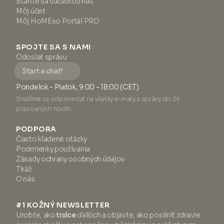
Staňte sa súčasťou nás
Môj účet
Môj HoMEso Portál PRO
SPOJTE SA S NAMI
Odoslať správu
Start a chat!
Pondelok - Piatok, 9:00 – 18:00 (CET)
Snažíme sa odpovedať na všetky e-maily a správy do 24
pracovných hodín.
PODPORA
Často kladené otázky
Podmienky používania
Zásady ochrany osobných údajov
Tiráž
O nás
#1 KOŽNÝ NEWSLETTER
Urobte, ako
tisíce
ďalších a objavte, ako posilniť zdravie