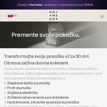
Získajte
theCalm.
zadarmo k objednávke nad
100 €
.
SK
0
Premente svoju pokožku.
Transformujte svoju pokožku už za 30 dní.
Obnova začína dvoma krémami.
Jednoduché zavedenie krémov HoMEso Revive a HoMEso
Revitalize do vášho každodenného režimu starostlivosti o pleť
môže priniesť zmeny, ktoré menia život:
✓ Zlepšená textúra pokožky
✓ Proti starnutiu
✓ Zvýšená elasticita
✓ Znížené začervenanie a podráždenie
✓ Hydratovaná, zdravšie vyzerajúca pokožka