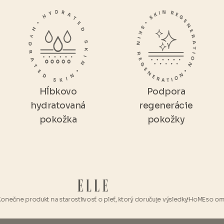
Hĺbkovo
Podpora
hydratovaná
regenerácie
pokožka
pokožky
ečne produkt na starostlivosť o pleť, ktorý doručuje výsledky!
HoMEso omladzu