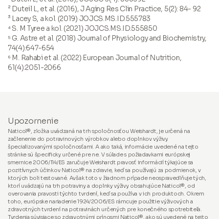
²
Duteil L, et al. (2016), J Aging Res Clin Practice, 5(2): 84- 92
³
Lacey S, a kol. (2019) JOJCS.MS.ID.555783
⁴
S. M Tyree a kol. (2021) JOJCS.MS.ID.555850
⁵
G. Astre et al. (2018) Journal of Physiology and Biochemistry,
74(4):647-654
⁶
M. Rahabi et al. (2022) European Journal of Nutrition,
61(4):2051-2066
Upozornenie
Naticol®, zložka uvádzaná na trh spoločnosťou Weishardt, je určená na
začlenenie do potravinových výrobkov alebo doplnkov výživy
špecializovanými spoločnosťami. A ako taká, informácie uvedené na tejto
stránke sú špecificky určené pre ne. V súlade s požiadavkami európskej
smernice 2006/114/ES zaručuje Weishardt pravosť informácií týkajúce sa
pozitívnych účinkov Naticol® na zdravie, keď sa používajú za podmienok, v
ktorých boli testované. Avšak toto v žiadnom prípade neospravedlňuje tých,
ktorí uvádzajú na trh potraviny a doplnky výživy obsahujúce Naticol®, od
overovania pravosti týchto tvrdení, keď sa používa v ich produktoch. Okrem
toho, európske nariadenie 1924/2006/ES rámcuje použitie výživových a
zdravotných tvrdení na potravinách určených pre konečného spotrebiteľa.
Tvrdenia súvisiace so zdravotnými prínosmi Naticol®, ako sú uvedené na tejto