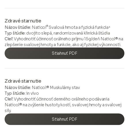
Zdravé starnutie
®
Názov štúdie:
Naticol
Svalová hmota a fyzická funkcia⁴
Typ štúdie:
dvojito slepá, randomizovaná klinická štúdia
Cieľ:
Vyhodnotiť účinnosť orálneho príjmu 15g/deň Naticol® na
zlepšenie svalovej hmoty a funkcie, ako aj fyzickej výkonnosti.
Stiahnuť PDF
Zdravé starnutie
Názov štúdie:
Naticol® Muskulárny stav
Typ štúdie:
in vivo
Cieľ:
Vyhodnotiť účinnosť denného orálneho podávania
Naticol® na zvýšenie hustoty kostí, svalovej hmoty a svalovej
sily.
Stiahnuť PDF