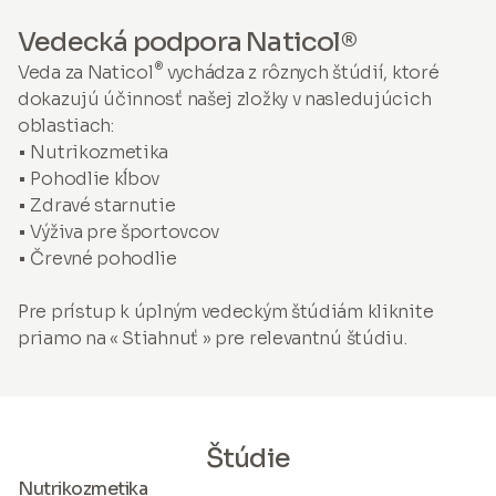
Vedecká podpora Naticol®
®
Veda za Naticol
vychádza z rôznych štúdií, ktoré
dokazujú účinnosť našej zložky v nasledujúcich
oblastiach:
• Nutrikozmetika
• Pohodlie kĺbov
• Zdravé starnutie
• Výživa pre športovcov
• Črevné pohodlie
Pre prístup k úplným vedeckým štúdiám kliknite
priamo na « Stiahnuť » pre relevantnú štúdiu.
Štúdie
Nutrikozmetika