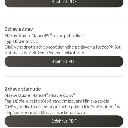
Stiahnuť PDF
Zdravie čriev
Názov štúdie:
Naticol® Črevné pohodlie⁶
Typ štúdie:
in vivo
Cieľ:
Vyhodnotiť schopnosť denného podávania Naticol® Gut
optimalizovať zloženie črevnej mikrobioty.
Stiahnuť PDF
Zdravé starnutie
®
Názov štúdie:
Naticol
zdravie kĺbov³
Typ štúdie:
dvojito slepá, randomizovaná klinická štúdia
®
Cieľ:
Vyhodnotiť účinnosť orálneho príjmu 10g/deň Naticol
na
zlepšenie pohodlia kĺbov a fyzického stavu.
Stiahnuť PDF