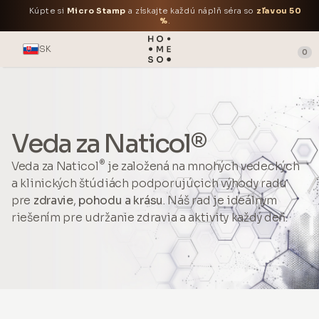
Kúpte si
Micro Stamp
a získajte každú náplň séra so
zľavou 50
%
.
SK
0
Veda za Naticol®
®
Veda za Naticol
je založená na mnohých vedeckých
a klinických štúdiách podporujúcich výhody radu
pre
zdravie
,
pohodu a krásu
. Náš rad je ideálnym
riešením pre udržanie zdravia a aktivity každý deň.