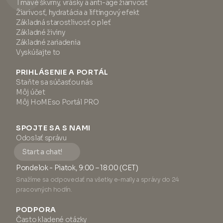
Tmavé škvrny, vrásky a anti-age žiarivosť
Žiarivosť, hydratácia a liftingový efekt
Základná starostlivosť o pleť
Základné živiny
Základné zariadenia
Vyskúšajte to
PRIHLÁSENIE A PORTÁL
Staňte sa súčasťou nás
Môj účet
Môj HoMEso Portál PRO
SPOJTE SA S NAMI
Odoslať správu
Start a chat!
Pondelok - Piatok, 9:00 – 18:00 (CET)
Snažíme sa odpovedať na všetky e-maily a správy do 24
pracovných hodín.
PODPORA
Často kladené otázky