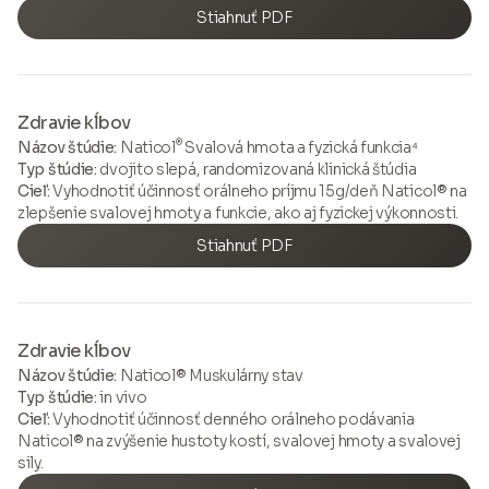
Stiahnuť PDF
Zdravie kĺbov
®
Názov štúdie:
Naticol
Svalová hmota a fyzická funkcia⁴
Typ štúdie:
dvojito slepá, randomizovaná klinická štúdia
Cieľ:
Vyhodnotiť účinnosť orálneho príjmu 15g/deň Naticol® na
zlepšenie svalovej hmoty a funkcie, ako aj fyzickej výkonnosti.
Stiahnuť PDF
Zdravie kĺbov
Názov štúdie:
Naticol® Muskulárny stav
Typ štúdie:
in vivo
Cieľ:
Vyhodnotiť účinnosť denného orálneho podávania
Naticol® na zvýšenie hustoty kostí, svalovej hmoty a svalovej
sily.