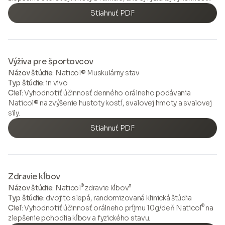
Stiahnuť PDF
Výživa pre športovcov
Názov štúdie:
Naticol® Muskulárny stav
Typ štúdie:
in vivo
Cieľ:
Vyhodnotiť účinnosť denného orálneho podávania
Naticol® na zvýšenie hustoty kostí, svalovej hmoty a svalovej
sily.
Stiahnuť PDF
Zdravie kĺbov
®
Názov štúdie:
Naticol
zdravie kĺbov³
Typ štúdie:
dvojito slepá, randomizovaná klinická štúdia
®
Cieľ:
Vyhodnotiť účinnosť orálneho príjmu 10g/deň Naticol
na
zlepšenie pohodlia kĺbov a fyzického stavu.