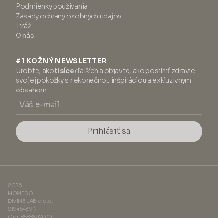
Podmienky používania
Zásady ochrany osobných údajov
Tiráž
O nás
#1 KOŽNÝ NEWSLETTER
Urobte, ako
tisíce
ďalších a objavte, ako posilniť zdravie
svojej pokožky s nekonečnou inšpiráciou a exkluzívnym
obsahom.
Prihlásiť sa
2026
HOMESO
DIVINE LAB d.o.o.
SI94543917
Org. 8588597000