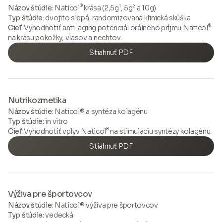
®
Názov štúdie:
Naticol
krása (2,5g¹, 5g² a 10g)
Typ štúdie:
dvojito slepá, randomizovaná klinická skúška
®
Cieľ:
Vyhodnotiť anti-aging potenciál orálneho príjmu Naticol
na krásu pokožky, vlasov a nechtov.
Stiahnuť PDF
Nutrikozmetika
Názov štúdie:
Naticol® a syntéza kolagénu
Typ štúdie:
in vitro
®
Cieľ:
Vyhodnotiť vplyv Naticol
na stimuláciu syntézy kolagénu.
Stiahnuť PDF
Výživa pre športovcov
Názov štúdie:
Naticol® výživa pre športovcov
Typ štúdie:
vedecká