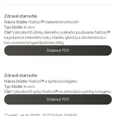
Zdravé starnutie
Názov štúdie:
Naticol® riadenie hmotnosti⁵
Typ štúdie:
in vivo
Cieľ:
Vyhodnotiť účinky denného orálneho podávania Naticol®
na prírastok telesného tuku, hladinu glukózy a cholesterolu v
krvi v kontexte hyperlipidickej diéty.
Stiahnuť PDF
Zdravé starnutie
Názov štúdie:
Naticol® a syntéza kolagénu
Typ štúdie:
in vivo
Cieľ:
Vyhodnotiť vplyv Naticol® na stimuláciu syntézy kolagénu.
Stiahnuť PDF
¹
Duteil L, et al. (2018), JOJCS 6(4): 555692