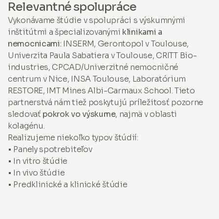
Relevantné spolupráce
Vykonávame štúdie v spolupráci s výskumnými
inštitútmi a špecializovanými
klinikami a
nemocnicami
: INSERM, Gerontopol v Toulouse,
Univerzita Paula Sabatiera v Toulouse, CRITT Bio-
industries, CPCAD/Univerzitné nemocničné
centrum v Nice, INSA Toulouse, Laboratórium
RESTORE, IMT Mines Albi-Carmaux School. Tieto
partnerstvá nám tiež poskytujú príležitosť pozorne
sledovať
pokrok vo výskume
, najmä v oblasti
kolagénu.
Realizujeme niekoľko typov štúdií:
• Panely spotrebiteľov
•
In vitro
štúdie
•
In vivo
štúdie
• Predklinické a klinické štúdie