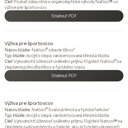
Cieľ:
Poznať zdravotné a organoleptické výhody Naticol® vo
výžive pre športovcov.
Stiahnuť PDF
Výživa pre športovcov
®
Názov štúdie:
Naticol
zdravie kĺbov³
Typ štúdie:
dvojito slepá, randomizovaná klinická štúdia
®
Cieľ:
Vyhodnotiť účinnosť orálneho príjmu 10g/deň Naticol
na
zlepšenie pohodlia kĺbov a fyzického stavu.
Stiahnuť PDF
Výživa pre športovcov
®
Názov štúdie:
Naticol
Svalová hmota a fyzická funkcia⁴
Typ štúdie:
dvojito slepá, randomizovaná klinická štúdia
Cieľ:
Vyhodnotiť účinnosť orálneho príjmu 15g/deň Naticol® na
zlepšenie svalovej hmoty a funkcie, ako aj fyzickej výkonnosti.