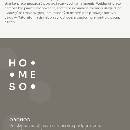
stránke, preto nespadajú pod požiadavky tohto nariadenia. Weishardt preto
nemôže byť právne zodpovedná, keď tieto informácie znovu využívajú tí, čo
uvádzajú na trh vo svojich komunikačných materiáloch pre svoje hotové
výrobky. Táto informácia nebola vyhodnotená Úradom pre kontrolu potravín
a liečiv.
OBCHOD
Vrásky, pevnosť, hustota vlasov a podpora rastu