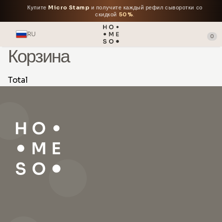
Купите
Micro Stamp
и получите каждый рефил сыворотки со
скидкой
50%
.
RU
0
Корзина
Total