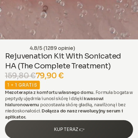
4.8/5 (1289 opinie)
Rejuvenation Kit With Sonicated
HA (The Complete Treatment)
159,80 €
79,90 €
1 + 1 GRATIS
Mezoterapia z komfortu własnego domu.
Formuła bogata w
peptydy ujędrnia i unosi skórę i dzięki
kwasowi
hialuronowemu
pozostawia skórę gładką, nawilżoną i bez
niedoskonałości.
Dołącza do nasz rewolucyjny serum i
aplikator.
KUP TERAZ 👉