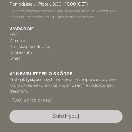
Poniedziałek - Piątek, 9:00 – 18:00 (CET)
Dołożymy wszelkich starań, aby odpowiedzieć na wszystkie e-
maile i wiadomości w ciągu 24 godzin roboczych.
WSPARCIE
FAQ
Warunki
Polityka prywatności
Impressum
O nas
#1 NEWSLETTER O SKÓRZE
Zrób jak
tysiące
innych i odkrywaj jak poprawić zdrowie
skóry dzięki niekończącej się inspiracji i ekskluzywnym
treściom.
Subskrybuj