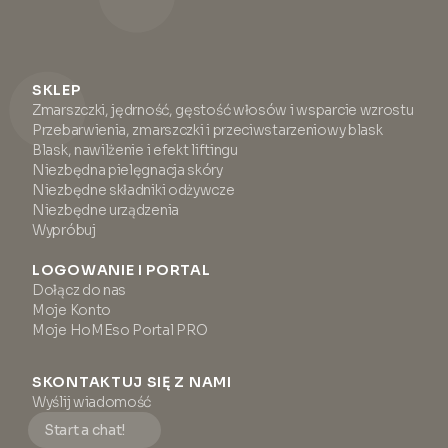
SKLEP
Zmarszczki, jędrność, gęstość włosów i wsparcie wzrostu
Przebarwienia, zmarszczki i przeciwstarzeniowy blask
Blask, nawilżenie i efekt liftingu
Niezbędna pielęgnacja skóry
Niezbędne składniki odżywcze
Niezbędne urządzenia
Wypróbuj
LOGOWANIE I PORTAL
Dołącz do nas
Moje Konto
Moje HoMEso Portal PRO
SKONTAKTUJ SIĘ Z NAMI
Wyślij wiadomość
Start a chat!