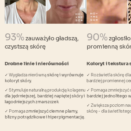
93%
90%
zauważyło gładszą,
zgłosiło
czystszą skórę
promienną skó
Drobne linie i nierówności
Koloryt i tekstura 
✓ Wygładza nierówną
skórę i wyrównuje
✓ Rozświetla skórę dla
koloryt skóry.
bardziej promiennej ce
✓ Stymuluje naturalną produkcję kolagenu
✓ Pomaga zmniejszyć 
dla jędrniejszej, bardziej napiętej skóry i
bardziej jednolitego 
łagodniejszych zmarszczek
✓ Zwiększa poziom nawi
✓ Pomaga
zmniejszyć ciemne plamy,
skórę - dla świetliste
blizny potrądzikowe i hiperpigmentację.