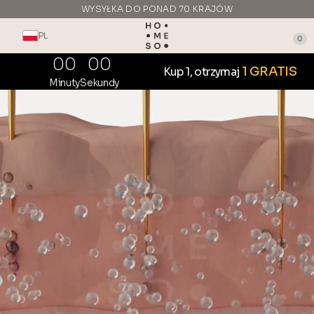
WYSYŁKA DO PONAD 70 KRAJÓW
WYPRODUKOWANE WE WŁOSZECH
PL
0
00
00
1 GRATIS
Kup 1, otrzymaj
Minuty
Sekundy