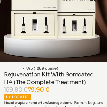
4.8/5 (1289 opinie)
Rejuvenation Kit With Sonicated
HA (The Complete Treatment)
159,80 €
79,90 €
1 + 1 GRATIS
Mezoterapia z komfortu własnego domu.
Formuła bogata w