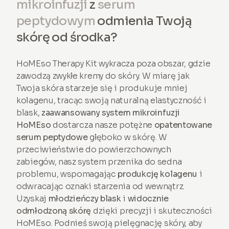
mikroinfuzji
z
serum
peptydowym
odmienia Twoją
skórę od środka?
HoMEso Therapy Kit wykracza poza obszar, gdzie
zawodzą zwykłe kremy do skóry. W miarę jak
Twoja skóra starzeje się i produkuje mniej
kolagenu, tracąc swoją naturalną elastyczność i
blask,
zaawansowany system mikroinfuzji
HoMEso
dostarcza nasze potężne
opatentowane
serum peptydowe
głęboko w skórę. W
przeciwieństwie do powierzchownych
zabiegów, nasz system przenika do sedna
problemu, wspomagając
produkcję kolagenu
i
odwracając oznaki starzenia od wewnątrz.
Uzyskaj
młodzieńczy blask
i
widocznie
odmłodzoną skórę
dzięki precyzji i skuteczności
HoMEso. Podnieś swoją pielęgnację skóry, aby