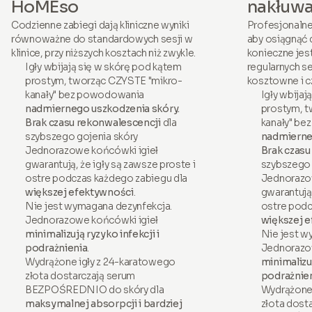
HoMEso
nakłuwa
Codzienne zabiegi dają kliniczne wyniki
Profesjonalne
równoważne do standardowych sesji w
aby osiągnąć 
klinice, przy niższych kosztach niż zwykle.
konieczne jes
Igły wbijają się w skórę pod kątem
regularnych se
prostym, tworząc CZYSTE "mikro-
kosztowne i c
kanały" bez powodowania
Igły wbijaj
nadmiernego uszkodzenia skóry.
prostym, t
Brak czasu rekonwalescencji
dla
kanały" b
szybszego gojenia skóry
nadmierne
Jednorazowe końcówki igieł
Brak czasu
gwarantują, że igły są zawsze proste i
szybszego 
ostre podczas każdego zabiegu dla
Jednorazo
większej efektywności
.
gwarantują,
Nie jest wymagana dezynfekcja.
ostre podc
Jednorazowe końcówki igieł
większej 
minimalizują ryzyko infekcji i
Nie jest w
podrażnienia
.
Jednorazo
Wydrążone igły z 24-karatowego
minimalizuj
złota dostarczają serum
podrażnie
BEZPOŚREDNIO do skóry dla
Wydrążone 
maksymalnej absorpcji i bardziej
złota dost