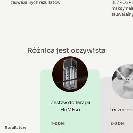
zauważalnych rezultatów
BEZPOŚRED
maksymalne
zauważalny
Różnica jest oczywista
Zestaw do terapii
HoMEso
Leczenie k
1-2 DNI
2-3 DNI
Rezultaty w