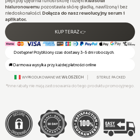
peptydy ujędrnia i unosi skórę i dzięki
kwasowi
hialuronowemu
pozostawia skórę gładką, nawilżoną i bez
niedoskonałości.
Dołącza do nasz rewolucyjny serum i
aplikator.
KUP TERAZ 👉
Dostępne! Przybliżony czas dostawy 3-5 dni roboczych.
🚚 Darmowa wysyłka przy każdej płatności online
WŁOSZECH
STERILE PACKED
WYPRODUKOWANE WE
*Inne rabaty nie mają zastosowania do tego produktu promocyjnego.