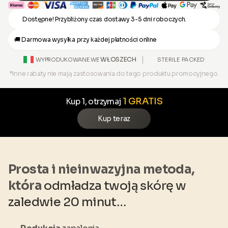
Dostępne! Przybliżony czas dostawy 3-5 dni roboczych.
🚚 Darmowa wysyłka przy każdej płatności online
WŁOSZECH
STERILE PACKED
WYPRODUKOWANE WE
*Inne rabaty nie mają zastosowania do tego produktu promocyjnego.
1 GRATIS
Kup 1, otrzymaj
Kup teraz
Prosta i nieinwazyjna metoda,
która
odmładza twoją skórę w
zaledwie 20 minut…