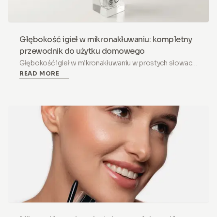
Głębokość igieł w mikronakłuwaniu: kompletny
przewodnik do użytku domowego
Głębokość igieł w mikronakłuwaniu w prostych słowach:
READ MORE
dlaczego 0.5 mm to złoty środek w domu, co daje każda
głębokość i kiedy 1.0 mm oraz więcej należy do
gabinetu.