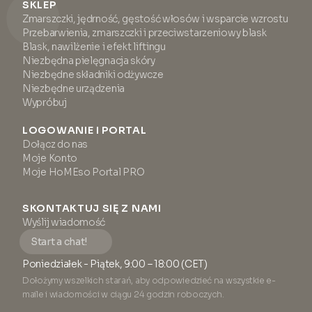
SKLEP
Zmarszczki, jędrność, gęstość włosów i wsparcie wzrostu
Przebarwienia, zmarszczki i przeciwstarzeniowy blask
Blask, nawilżenie i efekt liftingu
Niezbędna pielęgnacja skóry
Niezbędne składniki odżywcze
Niezbędne urządzenia
Wypróbuj
LOGOWANIE I PORTAL
Dołącz do nas
Moje Konto
Moje HoMEso Portal PRO
SKONTAKTUJ SIĘ Z NAMI
Wyślij wiadomość
Start a chat!
Poniedziałek - Piątek, 9:00 – 18:00 (CET)
Dołożymy wszelkich starań, aby odpowiedzieć na wszystkie e-
maile i wiadomości w ciągu 24 godzin roboczych.