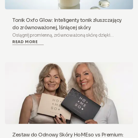
Tonik Oxfo Glow: Inteligenty tonik złuszczający
do zrównoważonej, lśniącej skóry
Osiągnij promienną, zrównoważoną skórę dzięki
READ MORE
tonikowi HoMEso Oxfo Glow. Delikatna formuła z AHA
/ BHA / PHA i Niacynamidem dla wrażliwej skóry i
głębokiej rewitalizacji.
Zestaw do Odnowy Skóry HoMEso vs Premium: