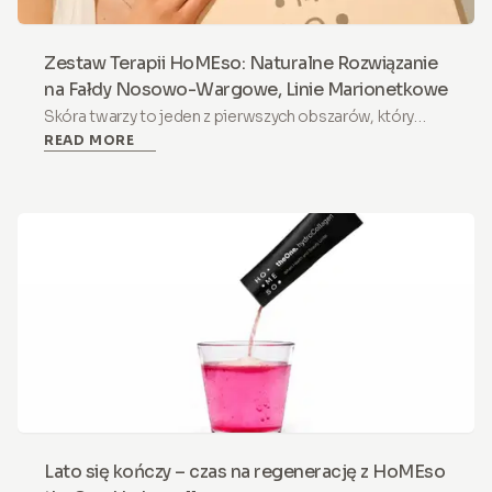
Zestaw Terapii HoMEso: Naturalne Rozwiązanie
na Fałdy Nosowo-Wargowe, Linie Marionetkowe
Skóra twarzy to jeden z pierwszych obszarów, który
READ MORE
ujawnia oznaki starzenia. Do najbardziej zauważalnych
należą fałdy nosowo-wargowe i linie marionetkowe
(znane również jako linie marionetki), które mogą
sprawiać, że twarz wygląda na zmęczoną lub nawet
smutną. Choć są naturalną częścią procesu starzenia,
wiele osób chciałoby, aby były mniej wyraźne.
Lato się kończy – czas na regenerację z HoMEso