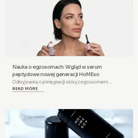
Nauka o egzosomach: Wgląd w serum
peptydowe nowej generacji HoMEso
Odkryj naukę o pielęgnacji skóry z egzosomami.
READ MORE
Nieinwazyjne serum peptydowe, łączące PDRN,
egzosomy i witaminę B12 dla wsparcia odnowy i blasku
skóry w domu.