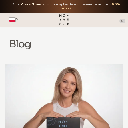
Kup
Micro Stamp
i otrzymaj każde uzupełnienie serum z
50%
zniżką
.
PL
0
Blog