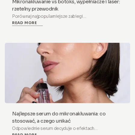
Mikronakłuwanie vs botoks, wypełniacze i laser:
rzetelny przewodnik
Porównaj najpopularniejsze zabiegi
READ MORE
przeciwstarzeniowe. Co każdy z nich realnie rozwiązuje,
ile kosztuje i kiedy mikronakłuwanie w domu jest
mądrzejszym wyborem.
Najlepsze serum do mikronakłuwania: co
stosować, a czego unikać
Odpowiednie serum decyduje o efektach
READ MORE