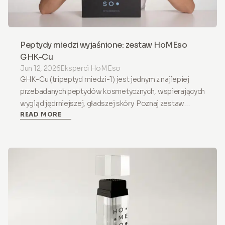
Peptydy miedzi wyjaśnione: zestaw HoMEso
GHK-Cu
Jun 12, 2026
Eksperci HoMEso
GHK-Cu (tripeptyd miedzi-1) jest jednym z najlepiej
przebadanych peptydów kosmetycznych, wspierających
wygląd jędrniejszej, gładszej skóry. Poznaj zestaw
READ MORE
HoMEso GHK-Cu do skóry i skóry głowy.