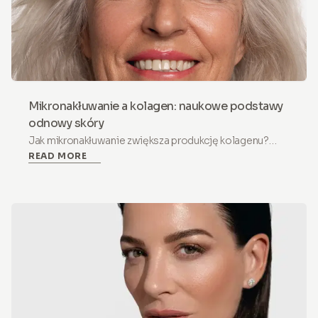
Mikronakłuwanie a kolagen: naukowe podstawy
odnowy skóry
Jak mikronakłuwanie zwiększa produkcję kolagenu?
READ MORE
Poznaj trójfazowy mechanizm terapii indukcji kolagenu
oraz to, jak mikroinfuzja składników aktywnych wspiera
odnowę skóry w domu.