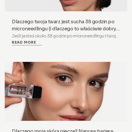
Dlaczego twoja twarz jest sucha 38 godzin po
microneedlingu (i dlaczego to właściwie dobry
znak)
Jeśli jesteś około 38 godzin po microneedlingu i twoja
READ MORE
skóra jest napięta, sucha lub lekko łuszcząca się,
uspokójmy od razu: to nie błąd. To znak, że zabieg działa.
Dlaczego moja skóra piecze? Napraw barierę