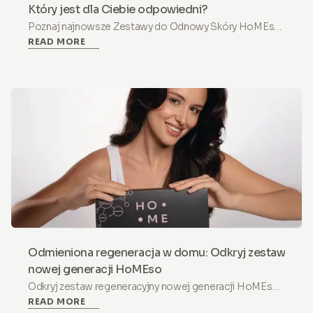
Który jest dla Ciebie odpowiedni?
Poznaj najnowsze Zestawy do Odnowy Skóry HoMEso
READ MORE
– bezpieczne i bezbolesne zestawy do mikronakłuwania
skóry w domu z Exosomami, PDRN i peptydami do
widocznie jędrniejszej skóry.
Odmieniona regeneracja w domu: Odkryj zestaw
nowej generacji HoMEso
Odkryj zestaw regeneracyjny nowej generacji HoMEso
READ MORE
– bezpieczne, bezbolesne rozwiązanie do