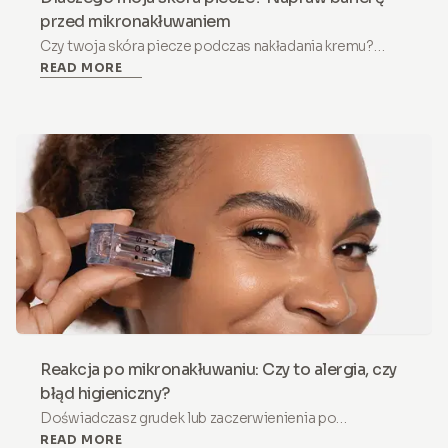
przed mikronakłuwaniem
Czy twoja skóra piecze podczas nakładania kremu?
READ MORE
Masz uszkodzoną barierę skórną. Dowiedz się,
dlaczego musisz przerwać mikronakłuwanie i jak ją
naprawić w 4 tygodnie.
Reakcja po mikronakłuwaniu: Czy to alergia, czy
błąd higieniczny?
Doświadczasz grudek lub zaczerwienienia po
READ MORE
mikronakłuwaniu? Dowiedz się, jaka jest różnica między