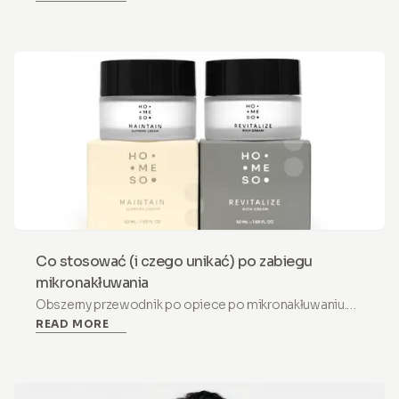
normalną reakcją a błędem higienicznym
spowodowanym wielokrotnym użyciem igieł.
Co stosować (i czego unikać) po zabiegu
mikronakłuwania
Obszerny przewodnik po opiece po mikronakłuwaniu.
READ MORE
Dowiedz się, jakie składniki stosować (Kwas
hialuronowy) i czego unikać (retinol, witamina C) dla
bezpiecznego powrotu do zdrowia.