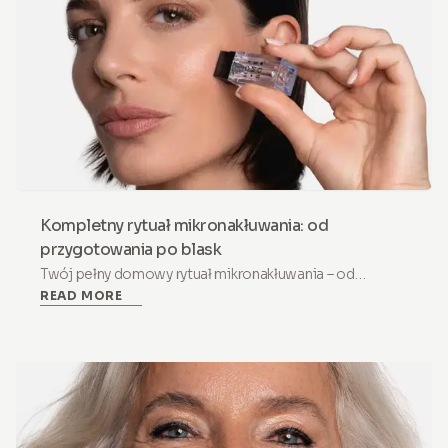
Kompletny rytuał mikronakłuwania: od
przygotowania po blask
Twój pełny domowy rytuał mikronakłuwania – od
READ MORE
wzmocnienia bariery po pozabiegowy blask.
Szczegółowy protokół krok po kroku obejmujący
przygotowanie, dzień zabiegu, regenerację i
długoterminowe efekty.