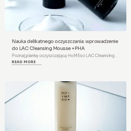
Nauka delikatnego oczyszczania: wprowadzenie
do LAC Cleansing Mousse +PHA
Poznaj piankę oczyszczającą HoMEso LAC Cleansing
READ MORE
Mousse +PHA. Nawilżający, o zrównoważonym pH, z
kwasem mlekowym stworzony, aby łagodzić i chronić
suchą, wrażliwą skórę każdego dnia.