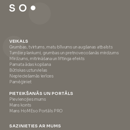
VEIKALS
Grumbas, tvirtums, matu blīvums un augšanas atbalsts
Tumšie plankumi, grumbas un pretnovecošanās mirdzums
Mirdzums, mitrināšana un liftinga efekts
Pamata ādas kopšana
Būtiskas uzturvielas
Nepieciešamās ierīces
Pamēģiniet
PIETEIKŠANĀS UN PORTĀLS
Pievienojies mums
Mans konts
Mans HoMEso Portāls PRO
SAZINIETIES AR MUMS