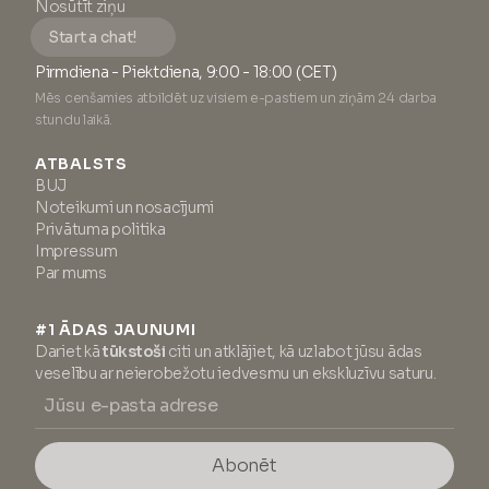
Nosūtīt ziņu
Start a chat!
Pirmdiena - Piektdiena, 9:00 - 18:00 (CET)
Mēs cenšamies atbildēt uz visiem e-pastiem un ziņām 24 darba
stundu laikā.
ATBALSTS
BUJ
Noteikumi un nosacījumi
Privātuma politika
Impressum
Par mums
#1 ĀDAS JAUNUMI
Dariet kā
tūkstoši
citi un atklājiet, kā uzlabot jūsu ādas
veselību ar neierobežotu iedvesmu un ekskluzīvu saturu.
Abonēt