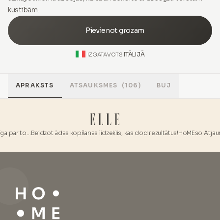
kustībām.
Pievienot grozam
ITĀLIJĀ
IZGATAVOTS
APRAKSTS
ATSAUKSMES
(106)
BUJ
ga par to…
Beidzot ādas kopšanas līdzeklis, kas dod rezultātus!
HoMEso Atjaunoša