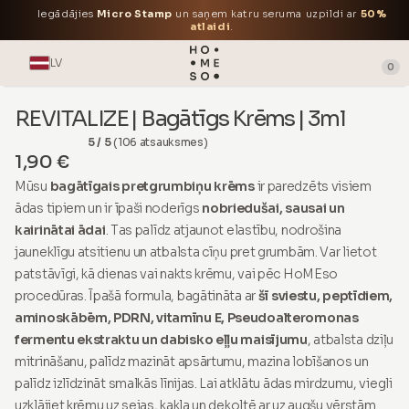
Iegādājies
Micro Stamp
un saņem katru seruma uzpildi ar
50%
atlaidi
.
LV
0
REVITALIZE | Bagātīgs Krēms | 3ml
5 / 5
(106 atsauksmes)
1,90 €
Mūsu
bagātīgais pretgrumbiņu krēms
ir paredzēts visiem
ādas tipiem un ir īpaši noderīgs
nobriedušai, sausai un
kairinātai ādai
. Tas palīdz atjaunot elastību, nodrošina
jauneklīgu atsitienu un atbalsta cīņu pret grumbām. Var lietot
patstāvīgi, kā dienas vai nakts krēmu, vai pēc HoMEso
procedūras. Īpašā formula, bagātināta ar
šī sviestu, peptīdiem,
aminoskābēm, PDRN, vitamīnu E, Pseudoalteromonas
fermentu ekstraktu un dabisko eļļu maisījumu
, atbalsta dziļu
mitrināšanu, palīdz mazināt apsārtumu, mazina lobīšanos un
palīdz izlīdzināt smalkās līnijas. Lai atklātu ādas mirdzumu, viegli
uzklājiet krēmu uz sejas, kakla un dekoltē ar uz augšu vērstām