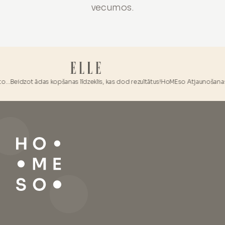
vecumos.
dzot ādas kopšanas līdzeklis, kas dod rezultātus!
HoMEso Atjaunošanas Komplekts