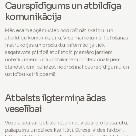
Caurspīdīgums un atbildīga
komunikācija
Mēs esam apņēmušies nodrošināt skaidru un
atbildīgu komunikāciju. Viss marķējums, lietošanas
instrukcijas un produktu informācija tiek
sagatavota pilnībā atbilstoši piemērojamiem
noteikumiem un augstākajiem profesionālajiem
standartiem, palīdzot nodrošināt caurspīdīgumu un
uzticību katrā posmā.
Atbalsts ilgtermiņa ādas
veselībai
Vesela āda var būtiski ietekmēt vispārējo labsajūtu,
pašapziņu un dzīves kvalitāti. Stress, vides faktori,