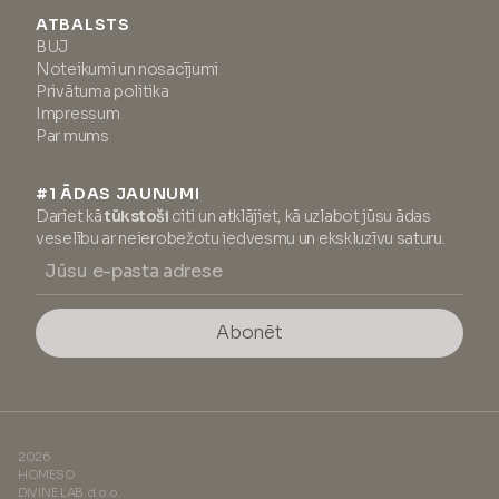
ATBALSTS
BUJ
Noteikumi un nosacījumi
Privātuma politika
Impressum
Par mums
#1 ĀDAS JAUNUMI
Dariet kā
tūkstoši
citi un atklājiet, kā uzlabot jūsu ādas
veselību ar neierobežotu iedvesmu un ekskluzīvu saturu.
Abonēt
2026
HOMESO
DIVINE LAB d.o.o.