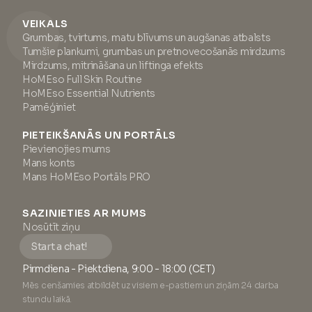
VEIKALS
Grumbas, tvirtums, matu blīvums un augšanas atbalsts
Tumšie plankumi, grumbas un pretnovecošanās mirdzums
Mirdzums, mitrināšana un liftinga efekts
HoMEso Full Skin Routine
HoMEso Essential Nutrients
Pamēģiniet
PIETEIKŠANĀS UN PORTĀLS
Pievienojies mums
Mans konts
Mans HoMEso Portāls PRO
SAZINIETIES AR MUMS
Nosūtīt ziņu
Start a chat!
Pirmdiena - Piektdiena, 9:00 - 18:00 (CET)
Mēs cenšamies atbildēt uz visiem e-pastiem un ziņām 24 darba
stundu laikā.