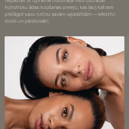
nepastāv. Šī izpratne mudināja mūs izstrādāt
holistisku ādas kopšanas pieeju, kas ļauj katram
pielāgot savu rutīnu savām vajadzībām — efektīvi,
droši un pārdomāti.