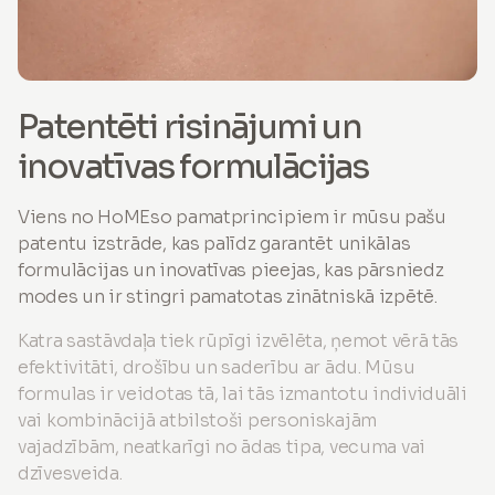
Patentēti risinājumi un
inovatīvas formulācijas
Viens no HoMEso pamatprincipiem ir mūsu pašu
patentu izstrāde, kas palīdz garantēt unikālas
formulācijas un inovatīvas pieejas, kas pārsniedz
modes un ir stingri pamatotas zinātniskā izpētē.
Katra sastāvdaļa tiek rūpīgi izvēlēta, ņemot vērā tās
efektivitāti, drošību un saderību ar ādu. Mūsu
formulas ir veidotas tā, lai tās izmantotu individuāli
vai kombinācijā atbilstoši personiskajām
vajadzībām, neatkarīgi no ādas tipa, vecuma vai
dzīvesveida.