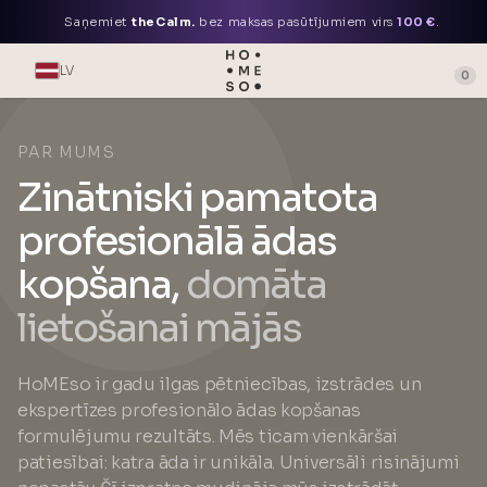
Saņemiet
theCalm.
bez maksas pasūtījumiem virs
100 €
.
LV
0
PAR MUMS
Zinātniski pamatota
profesionālā ādas
kopšana,
domāta
lietošanai mājās
HoMEso ir gadu ilgas pētniecības, izstrādes un
ekspertīzes profesionālo ādas kopšanas
formulējumu rezultāts. Mēs ticam vienkāršai
patiesībai: katra āda ir unikāla. Universāli risinājumi