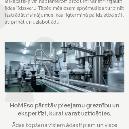
laikapstākļi vai nepiemēroti produkti var ātri izjaukt
ādas līdzsvaru. Tāpēc mēs esam apņēmušies turpināt
izstrādāt risinājumus, kas ilgtermiņā palīdz atbalstīt,
stiprināt un uzlabot ādu.
HoMEso pārstāv pieejamu greznību un
ekspertīzi, kurai varat uzticēties.
Ādas kopšana visiem ādas tipiem un visos