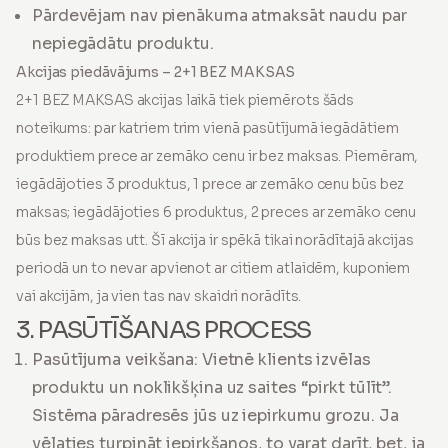
Pārdevējam nav pienākuma atmaksāt naudu par
nepiegādātu produktu.
Akcijas piedāvājums – 2+1 BEZ MAKSAS
2+1 BEZ MAKSAS akcijas laikā tiek piemērots šāds
noteikums: par katriem trim vienā pasūtījumā iegādātiem
produktiem prece ar zemāko cenu ir bez maksas. Piemēram,
iegādājoties 3 produktus, 1 prece ar zemāko cenu būs bez
maksas; iegādājoties 6 produktus, 2 preces ar zemāko cenu
būs bez maksas utt. Šī akcija ir spēkā tikai norādītajā akcijas
periodā un to nevar apvienot ar citiem atlaidēm, kuponiem
vai akcijām, ja vien tas nav skaidri norādīts.
3. PASŪTĪŠANAS PROCESS
Pasūtījuma veikšana: Vietnē klients izvēlas
produktu un noklikšķina uz saites “pirkt tūlīt”.
Sistēma pāradresēs jūs uz iepirkumu grozu. Ja
vēlaties turpināt iepirkšanos, to varat darīt, bet, ja