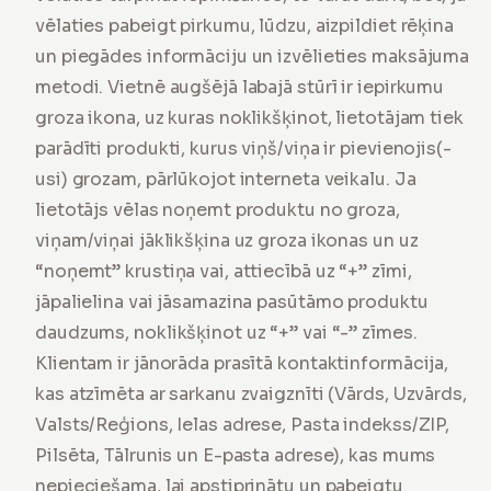
vēlaties pabeigt pirkumu, lūdzu, aizpildiet rēķina
un piegādes informāciju un izvēlieties maksājuma
metodi. Vietnē augšējā labajā stūrī ir iepirkumu
groza ikona, uz kuras noklikšķinot, lietotājam tiek
parādīti produkti, kurus viņš/viņa ir pievienojis(-
usi) grozam, pārlūkojot interneta veikalu. Ja
lietotājs vēlas noņemt produktu no groza,
viņam/viņai jāklikšķina uz groza ikonas un uz
“noņemt” krustiņa vai, attiecībā uz “+” zīmi,
jāpalielina vai jāsamazina pasūtāmo produktu
daudzums, noklikšķinot uz “+” vai “-” zīmes.
Klientam ir jānorāda prasītā kontaktinformācija,
kas atzīmēta ar sarkanu zvaigznīti (Vārds, Uzvārds,
Valsts/Reģions, Ielas adrese, Pasta indekss/ZIP,
Pilsēta, Tālrunis un E-pasta adrese), kas mums
nepieciešama, lai apstiprinātu un pabeigtu