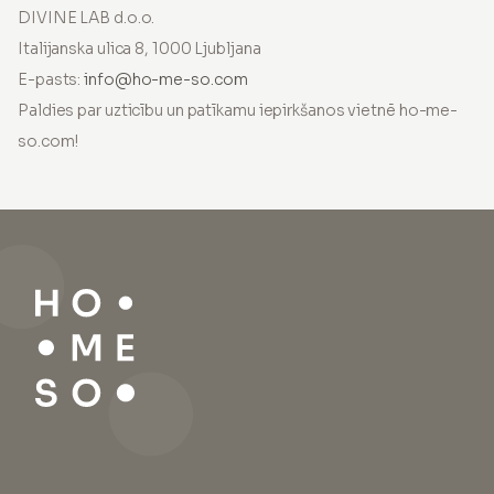
DIVINE LAB d.o.o.
Italijanska ulica 8, 1000 Ljubljana
E-pasts:
info@ho-me-so.com
Paldies par uzticību un patīkamu iepirkšanos vietnē ho-me-
so.com!