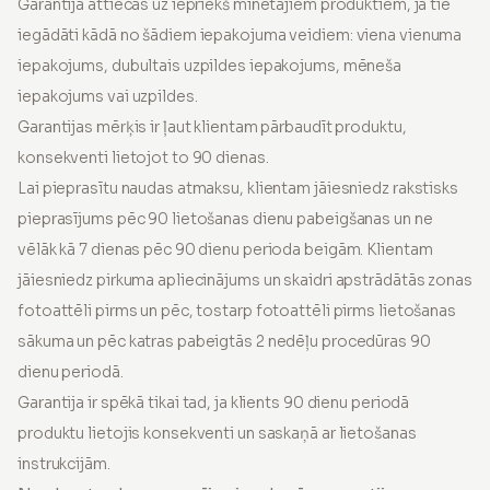
Garantija attiecas uz iepriekš minētajiem produktiem, ja tie
iegādāti kādā no šādiem iepakojuma veidiem: viena vienuma
iepakojums, dubultais uzpildes iepakojums, mēneša
iepakojums vai uzpildes.
Garantijas mērķis ir ļaut klientam pārbaudīt produktu,
konsekventi lietojot to 90 dienas.
Lai pieprasītu naudas atmaksu, klientam jāiesniedz rakstisks
pieprasījums pēc 90 lietošanas dienu pabeigšanas un ne
vēlāk kā 7 dienas pēc 90 dienu perioda beigām. Klientam
jāiesniedz pirkuma apliecinājums un skaidri apstrādātās zonas
fotoattēli pirms un pēc, tostarp fotoattēli pirms lietošanas
sākuma un pēc katras pabeigtās 2 nedēļu procedūras 90
dienu periodā.
Garantija ir spēkā tikai tad, ja klients 90 dienu periodā
produktu lietojis konsekventi un saskaņā ar lietošanas
instrukcijām.