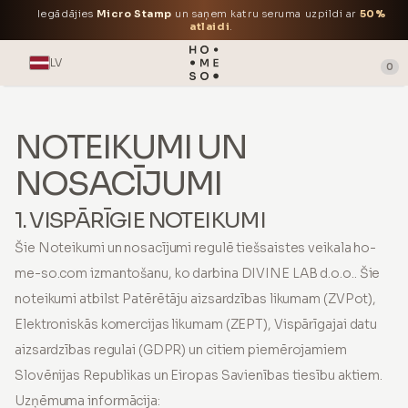
Iegādājies
Micro Stamp
un saņem katru seruma uzpildi ar
50%
atlaidi
.
LV
0
NOTEIKUMI UN
NOSACĪJUMI
1. VISPĀRĪGIE NOTEIKUMI
Šie Noteikumi un nosacījumi regulē tiešsaistes veikala ho-
me-so.com izmantošanu, ko darbina DIVINE LAB d.o.o.. Šie
noteikumi atbilst Patērētāju aizsardzības likumam (ZVPot),
Elektroniskās komercijas likumam (ZEPT), Vispārīgajai datu
aizsardzības regulai (GDPR) un citiem piemērojamiem
Slovēnijas Republikas un Eiropas Savienības tiesību aktiem.
Uzņēmuma informācija: