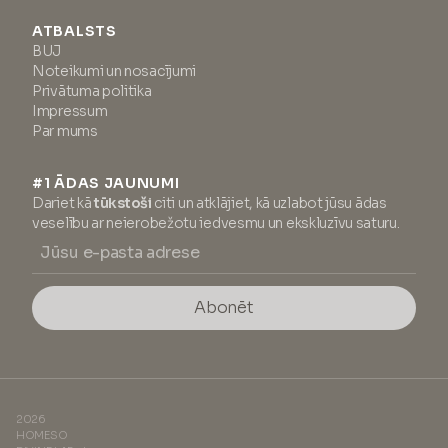
ATBALSTS
BUJ
Noteikumi un nosacījumi
Privātuma politika
Impressum
Par mums
#1 ĀDAS JAUNUMI
Dariet kā
tūkstoši
citi un atklājiet, kā uzlabot jūsu ādas
veselību ar neierobežotu iedvesmu un ekskluzīvu saturu.
Abonēt
2026
HOMESO