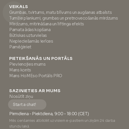
VEIKALS
Grumbas, tvirtums, matu blīvums un augšanas atbalsts
Tumšie plankumi, grumbas un pretnovecošanās mirdzums
Mirdzums, mitrināšana un liftinga efekts
Pamata ādas kopšana
Būtiskas uzturvielas
Nepieciešamās ierīces
Pamēģiniet
PIETEIKŠANĀS UN PORTĀLS
Pievienojies mums
Mans konts
Mans HoMEso Portāls PRO
SAZINIETIES AR MUMS
Nosūtīt ziņu
Start a chat!
Pirmdiena - Piektdiena, 9:00 - 18:00 (CET)
Mēs cenšamies atbildēt uz visiem e-pastiem un ziņām 24 darba
stundu laikā.