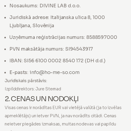
Nosaukums: DIVINE LAB d.o.o.
Juridiskā adrese: Italijanska ulica 8, 1000
Ljubljana, Slovēnija
Uzņēmuma reģistrācijas numurs: 8588597000
PVN maksātāja numurs: SI94543917
IBAN: SI56 6100 0002 8540 172 (DH d.d.)
E-pasts:
info@ho-me-so.com
Juridiskais pārstāvis:
Izpilddirektors: Jure Sternad
2. CENAS UN NODOKĻI
Visas cenas ir norādītas EUR vai vietējā valūtā (ja to izvēlas
apmeklētājs) un ietver PVN, ja nav norādīts citādi. Cenas
neietver piegādes izmaksas, muitas nodevas vai papildu