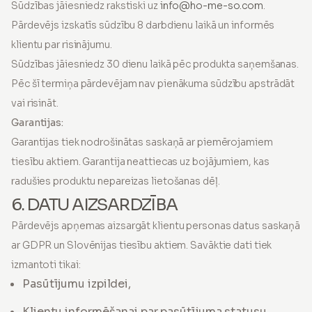
Sūdzības jāiesniedz rakstiski uz
info@ho-me-so.com
.
Pārdevējs izskatīs sūdzību 8 darbdienu laikā un informēs
klientu par risinājumu.
Sūdzības jāiesniedz 30 dienu laikā pēc produkta saņemšanas.
Pēc šī termiņa pārdevējam nav pienākuma sūdzību apstrādāt
vai risināt.
Garantijas:
Garantijas tiek nodrošinātas saskaņā ar piemērojamiem
tiesību aktiem. Garantija neattiecas uz bojājumiem, kas
radušies produktu nepareizas lietošanas dēļ.
6. DATU AIZSARDZĪBA
Pārdevējs apņemas aizsargāt klientu personas datus saskaņā
ar GDPR un Slovēnijas tiesību aktiem. Savāktie dati tiek
izmantoti tikai:
Pasūtījumu izpildei,
Klientu informēšanai par pasūtījuma statusu,