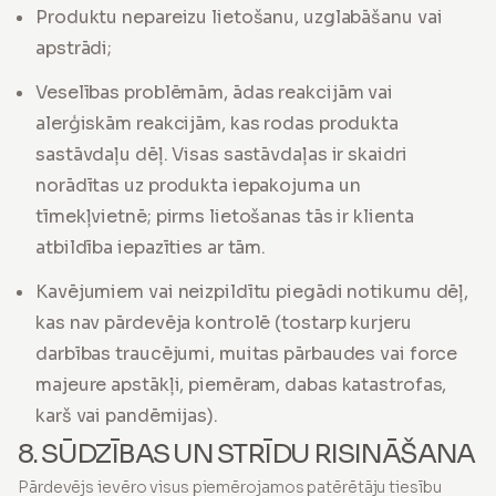
Produktu nepareizu lietošanu, uzglabāšanu vai
apstrādi;
Veselības problēmām, ādas reakcijām vai
alerģiskām reakcijām, kas rodas produkta
sastāvdaļu dēļ. Visas sastāvdaļas ir skaidri
norādītas uz produkta iepakojuma un
tīmekļvietnē; pirms lietošanas tās ir klienta
atbildība iepazīties ar tām.
Kavējumiem vai neizpildītu piegādi notikumu dēļ,
kas nav pārdevēja kontrolē (tostarp kurjeru
darbības traucējumi, muitas pārbaudes vai force
majeure apstākļi, piemēram, dabas katastrofas,
karš vai pandēmijas).
8. SŪDZĪBAS UN STRĪDU RISINĀŠANA
Pārdevējs ievēro visus piemērojamos patērētāju tiesību