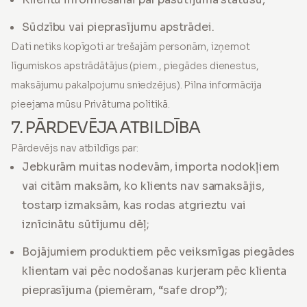
Sūdzību vai pieprasījumu apstrādei.
Dati netiks kopīgoti ar trešajām personām, izņemot
līgumiskos apstrādātājus (piem., piegādes dienestus,
maksājumu pakalpojumu sniedzējus). Pilna informācija
pieejama mūsu Privātuma politikā.
7. PĀRDEVĒJA ATBILDĪBA
Pārdevējs nav atbildīgs par:
Jebkurām muitas nodevām, importa nodokļiem
vai citām maksām, ko klients nav samaksājis,
tostarp izmaksām, kas rodas atgrieztu vai
iznīcinātu sūtījumu dēļ;
Bojājumiem produktiem pēc veiksmīgas piegādes
klientam vai pēc nodošanas kurjeram pēc klienta
pieprasījuma (piemēram, “safe drop”);