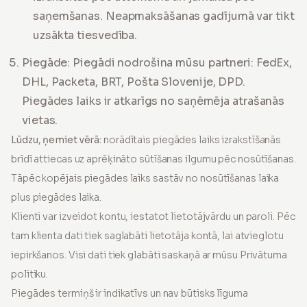
saņemšanas. Neapmaksāšanas gadījumā var tikt
uzsākta tiesvedība
.
Piegāde: Piegādi nodrošina mūsu partneri: FedEx,
DHL, Packeta, BRT, Pošta Slovenije, DPD.
Piegādes laiks ir atkarīgs no saņēmēja atrašanās
vietas.
Lūdzu, ņemiet vērā:
norādītais piegādes laiks izrakstīšanās
brīdī attiecas uz aprēķināto sūtīšanas ilgumu pēc nosūtīšanas.
Tāpēc kopējais piegādes laiks sastāv no nosūtīšanas laika
plus piegādes laika.
Klienti var izveidot kontu, iestatot lietotājvārdu un paroli. Pēc
tam klienta dati tiek saglabāti lietotāja kontā, lai atvieglotu
iepirkšanos. Visi dati tiek glabāti saskaņā ar mūsu Privātuma
politiku.
Piegādes termiņš ir indikatīvs un nav būtisks līguma