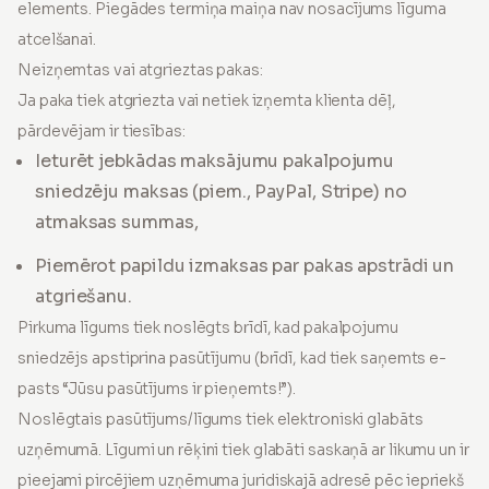
elements. Piegādes termiņa maiņa nav nosacījums līguma
atcelšanai.
Neizņemtas vai atgrieztas pakas:
Ja paka tiek atgriezta vai netiek izņemta klienta dēļ,
pārdevējam ir tiesības:
Ieturēt jebkādas maksājumu pakalpojumu
sniedzēju maksas (piem., PayPal, Stripe) no
atmaksas summas,
Piemērot papildu izmaksas par pakas apstrādi un
atgriešanu.
Pirkuma līgums tiek noslēgts brīdī, kad pakalpojumu
sniedzējs apstiprina pasūtījumu (brīdī, kad tiek saņemts e-
pasts “Jūsu pasūtījums ir pieņemts!”).
Noslēgtais pasūtījums/līgums tiek elektroniski glabāts
uzņēmumā. Līgumi un rēķini tiek glabāti saskaņā ar likumu un ir
pieejami pircējiem uzņēmuma juridiskajā adresē pēc iepriekš