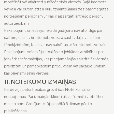
modificēt vai atkārtoti publicēt citās vietnēs. Šajā interneta
veikalā var būt arī attēli, kuru izmantošanas tiesības ir iegūtas
no trešajām personām un kas ir aizsargāti ar trešo personu
autortiesībām.
Pakalpojumu sniedzējs nekādā gadījumā nav atbildīgs par
saitēm, kas nav šī interneta veikala sastāvdaļa, vai citām
tīmekļvietnēm, kas ir vai nav saistītas ar šo interneta veikalu.
Pakalpojumu sniedzējs atsakās no jebkādas atbildības par
jebkādas informācijas, kas pieejama šajās saistītajās vietnēs,
precizitāti un par jebkādiem produktiem vai pakalpojumiem,
kas pieejami šajās vietnēs.
11. NOTEIKUMU IZMAIŅAS
Pārdevējs patur tiesības grozīt šos Noteikumus un
nosacījumus. Par izmaiņām klienti tiks informēti vietnē ho-
me-so.com. Grozījumi stājas spēkā 8 dienas pēc to
publicēšanas.