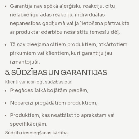
Garantija nav spēkā alerģisku reakciju, citu
nelabvēlīgu ādas reakciju, individuālas
nepanesības gadījumā vai ja lietošana pārtraukta
ar produkta iedarbību nesaistītu iemeslu dēļ.
Tā nav pieejama citiem produktiem, atkārtotiem
pirkumiem vai klientiem, kuri garantiju jau
izmantojuši.
5. SŪDZĪBAS UN GARANTIJAS
Klienti var iesniegt sūdzības par:
Piegādes laikā bojātām precēm,
Nepareizi piegādātiem produktiem,
Produktiem, kas neatbilst to aprakstam vai
specifikācijām.
Sūdzību iesniegšanas kārtība: