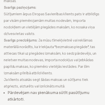
maksas.
Svarīgs paziņojums:
Sūtījumiem ārpus Eiropas Savienības klients pats ir atbildīgs
par visām piemērojamām muitas nodevām, importa
nodokļiem un vietējām piegādes maksām, ko nosaka viņa
dzīvesvietas valsts.
Svarīgs precizējums:
Ja mūsu tīmekļvietnē vai reklāmas
materiālā norādīts, ka ir iekļauta “bezmaksas piegāde”, tas
attiecas tikai uz piegādes izmaksām, ko sedz pārdevējs, un
neietver muitas nodevas, importa nodokļus vai jebkādas
papildu maksas, ko piemēro vietējās iestādes. Par šīm
izmaksām pilnībā atbild klients.
Ja klients atsakās segt šādas maksas un sūtījums tiek
atgriezts, aizturēts vai iznīcināts muitā:
Pārdevējam nav pienākuma sūtīt pasūtījumu
atkārtoti.