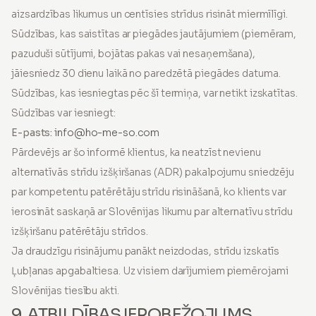
aizsardzības likumus un centīsies strīdus risināt miermīlīgi.
Sūdzības, kas saistītas ar piegādes jautājumiem (piemēram,
pazuduši sūtījumi, bojātas pakas vai nesaņemšana),
jāiesniedz 30 dienu laikā no paredzētā piegādes datuma.
Sūdzības, kas iesniegtas pēc šī termiņa, var netikt izskatītas.
Sūdzības var iesniegt:
E-pasts:
info@ho-me-so.com
Pārdevējs ar šo informē klientus, ka neatzīst nevienu
alternatīvās strīdu izšķiršanas (ADR) pakalpojumu sniedzēju
par kompetentu patērētāju strīdu risināšanā, ko klients var
ierosināt saskaņā ar Slovēnijas likumu par alternatīvu strīdu
izšķiršanu patērētāju strīdos.
Ja draudzīgu risinājumu panākt neizdodas, strīdu izskatīs
Ļubļanas apgabaltiesa. Uz visiem darījumiem piemērojami
Slovēnijas tiesību akti.
9. ATBILDĪBAS IEROBEŽOJUMS