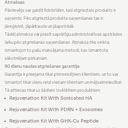
Atmaksas
Pārdevējs var gaidīt līdz brīdim, kad atgrieztais produkts ir
saņemts. Pēc atgrieztā produkta saņemšanas tas ir:
jāreģistrē, jāpārbauda un jāapstrādā.
Tādēļ atmaksa var prasīt saprātīgu administratīvas apstrādes
laiku pēc atgriešanas saņemšanas. Atmaksa tiks veikta,
izmantojot to pašu maksājuma metodi, kas izmantota
sākotnējam pirkumam.
90 dienu naudas atgriešanas garantija
Garantija ir pieejama tikai pirmreizējiem klientiem, un to var
izmantot tikai vienu reizi vienam klientam un mājsaimniecībai.
Tā attiecas tikai uz šādiem izvēlētiem produktiem:
Rejuvenation Kit With Sonicated HA
Rejuvenation Kit With PDRN + Exosomes
Rejuvenation Kit With GHK-Cu Peptide