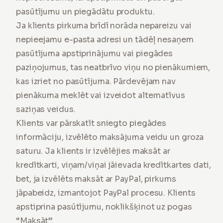
pasūtījumu un piegādātu produktu.
Ja klients pirkuma brīdī norāda nepareizu vai
nepieejamu e-pasta adresi un tādēļ nesaņem
pasūtījuma apstiprinājumu vai piegādes
paziņojumus, tas neatbrīvo viņu no pienākumiem,
kas izriet no pasūtījuma. Pārdevējam nav
pienākuma meklēt vai izveidot alternatīvus
saziņas veidus.
Klients var pārskatīt sniegto piegādes
informāciju, izvēlēto maksājuma veidu un groza
saturu. Ja klients ir izvēlējies maksāt ar
kredītkarti, viņam/viņai jāievada kredītkartes dati,
bet, ja izvēlēts maksāt ar PayPal, pirkums
jāpabeidz, izmantojot PayPal procesu. Klients
apstiprina pasūtījumu, noklikšķinot uz pogas
“Maksāt”.