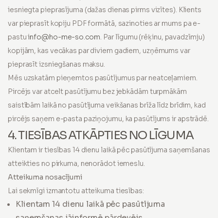
iesniegta pieprasījuma (dažas dienas pirms vizītes). Klients
var pieprasīt kopiju PDF formātā, sazinoties ar mums pa e-
pastu
info@ho-me-so.com
. Par līgumu (rēķinu, pavadzīmju)
kopijām, kas vecākas par diviem gadiem, uzņēmums var
pieprasīt izsniegšanas maksu.
Mēs uzskatām pieņemtos pasūtījumus par neatceļamiem.
Pircējs var atcelt pasūtījumu bez jebkādām turpmākām
saistībām laikā no pasūtījuma veikšanas brīža līdz brīdim, kad
pircējs saņem e-pasta paziņojumu, ka pasūtījums ir apstrādē.
4. TIESĪBAS ATKĀPTIES NO LĪGUMA
Klientam ir tiesības 14 dienu laikā pēc pasūtījuma saņemšanas
atteikties no pirkuma, nenorādot iemeslu.
Atteikuma nosacījumi
Lai sekmīgi izmantotu atteikuma tiesības:
Klientam 14 dienu laikā pēc pasūtījuma
saņemšanas jāinformē pārdevējs