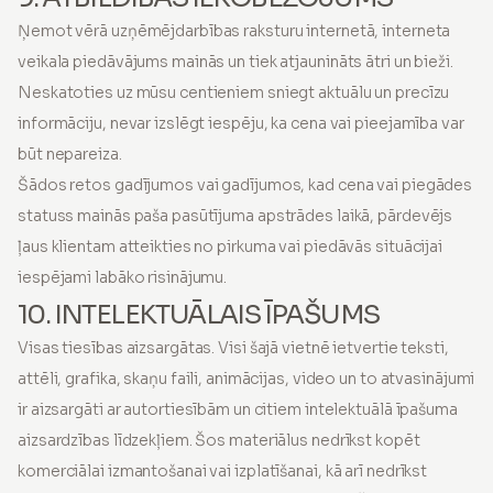
Ņemot vērā uzņēmējdarbības raksturu internetā, interneta
veikala piedāvājums mainās un tiek atjaunināts ātri un bieži.
Neskatoties uz mūsu centieniem sniegt aktuālu un precīzu
informāciju, nevar izslēgt iespēju, ka cena vai pieejamība var
būt nepareiza.
Šādos retos gadījumos vai gadījumos, kad cena vai piegādes
statuss mainās paša pasūtījuma apstrādes laikā, pārdevējs
ļaus klientam atteikties no pirkuma vai piedāvās situācijai
iespējami labāko risinājumu.
10. INTELEKTUĀLAIS ĪPAŠUMS
Visas tiesības aizsargātas. Visi šajā vietnē ietvertie teksti,
attēli, grafika, skaņu faili, animācijas, video un to atvasinājumi
ir aizsargāti ar autortiesībām un citiem intelektuālā īpašuma
aizsardzības līdzekļiem. Šos materiālus nedrīkst kopēt
komerciālai izmantošanai vai izplatīšanai, kā arī nedrīkst