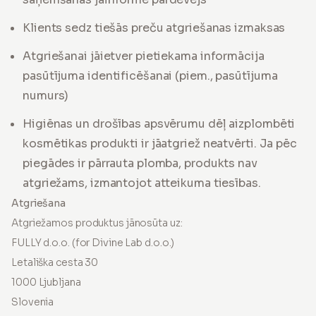
Klients sedz tiešās preču atgriešanas izmaksas
Atgriešanai jāietver pietiekama informācija
pasūtījuma identificēšanai (piem., pasūtījuma
numurs)
Higiēnas un drošības apsvērumu dēļ aizplombēti
kosmētikas produkti ir jāatgriež neatvērti. Ja pēc
piegādes ir pārrauta plomba, produkts nav
atgriežams, izmantojot atteikuma tiesības.
Atgriešana
Atgriežamos produktus jānosūta uz:
FULLY d.o.o. (for Divine Lab d.o.o.)
Letališka cesta 30
1000 Ljubljana
Slovenia