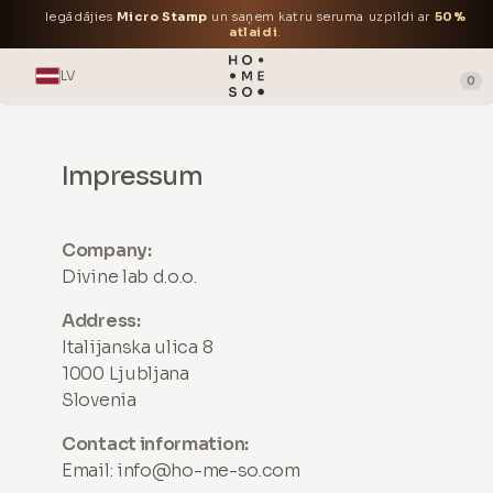
Iegādājies
Micro Stamp
un saņem katru seruma uzpildi ar
50%
atlaidi
.
LV
0
Impressum
Company:
Divine lab d.o.o.
Address:
Italijanska ulica 8
1000 Ljubljana
Slovenia
Contact information:
Email:
info@ho-me-so.com