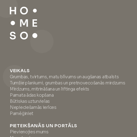
VEIKALS
Grumbas, tvirtums, matu blīvums un augšanas atbalsts
Tumšie plankumi, grumbas un pretnovecošanās mirdzums
Mirdzums, mitrināšana un liftinga efekts
Pamata ādas kopšana
Būtiskas uzturvielas
Nepieciešamās ierīces
Pamēģiniet
PIETEIKŠANĀS UN PORTĀLS
Pievienojies mums