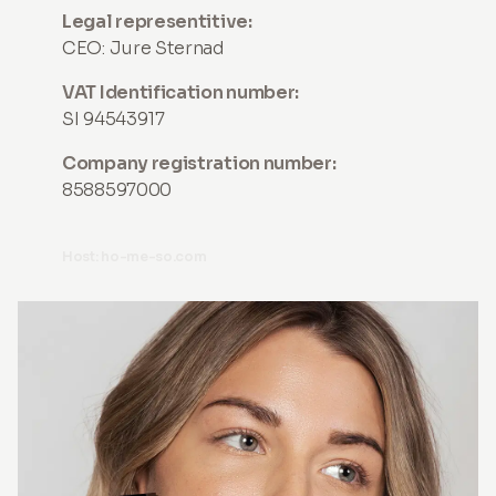
Legal representitive:
CEO: Jure Sternad
VAT Identification number:
SI 94543917
Company registration number:
8588597000
Host: ho-me-so.com