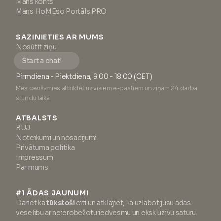
Mans konts
Mans HoMEso Portāls PRO
SAZINIETIES AR MUMS
Nosūtīt ziņu
Start a chat!
Pirmdiena - Piektdiena, 9:00 - 18:00 (CET)
Mēs cenšamies atbildēt uz visiem e-pastiem un ziņām 24 darba
stundu laikā.
ATBALSTS
BUJ
Noteikumi un nosacījumi
Privātuma politika
Impressum
Par mums
#1 ĀDAS JAUNUMI
Dariet kā
tūkstoši
citi un atklājiet, kā uzlabot jūsu ādas
veselību ar neierobežotu iedvesmu un ekskluzīvu saturu.