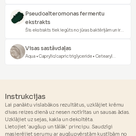
Šīs eļļas ir bagātas ar nepieciešamajām
taukskābēm, vitamīniem un antioksidantiem,
Pseudoalteromonas fermentu
nodrošinot intensīvu mitrināšanu, atstājot ādu
ekstrakts
mīkstāku, labi mitrinātu un starojošu.
Šis ekstrakts tiek iegūts no jūras baktērijām un ir
bagāts ar aminoskābēm un peptīdiem. Tas ir
spēcīgs mitrinātājs, kas palīdz atjaunot ādas
Visas sastāvdaļas
mitruma barjeru, padarot ādu gludāku un izturīgāku.
Aqua • Caprylic/capric triglyceride • Cetearyl
ethylhexanoate • Diisostearol polyglyceryl-3
dimer dilinoleate • Isononylisononanoate •
Cyclopentasiloxane • Glycerin • Octyldodecanol •
Butyrospermum parkii butter • Magnesium sulfate
• Cera alba • Hydrogenated castor oil • Sodium
Instrukcijas
carboxymethyl betaglucan • Tocopherol •
Lai panāktu vislabākos rezultātus, uzklājiet krēmu
Hydrogenated lecithin • Sh-polypeptide-3 • Sh-
divas reizes dienā uz nesen notīrītas un sausas ādas.
polypeptide • Sh-polypeptide-11 •
Uzklājiet uz sejas, kakla un dekoltēta.
Phenoxyethanol • Imidazolidinyl urea • Glycine
Lietojiet 'augšup un tālāk' principu. Saudzīgi
soja oil • Sodium oleate • Cyclohexasiloxane •
masierējiet serumu ar augšupvērstām kustībām no