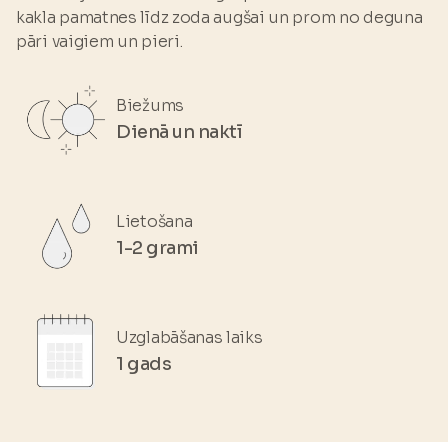
Disodium edta
kakla pamatnes līdz zoda augšai un prom no deguna
pāri vaigiem un pieri.
Biežums
Dienā un naktī
Lietošana
1-2 grami
Uzglabāšanas laiks
1 gads