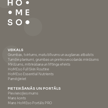
VEIKALS
Grumbas, tvirtums, matu blīvums un augšanas atbalsts
Tumšie plankumi, grumbas un pretnovecošanās mirdzums
Mirdzums, mitrināšana un liftinga efekts
HoMEso Full Skin Routine
HoMEso Essential Nutrients
Pamēģiniet
PIETEIKŠANĀS UN PORTĀLS
Pievienojies mums
Mans konts
Mans HoMEso Portāls PRO