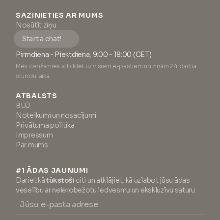
SAZINIETIES AR MUMS
Nosūtīt ziņu
Start a chat!
Pirmdiena - Piektdiena, 9:00 - 18:00 (CET)
Mēs cenšamies atbildēt uz visiem e-pastiem un ziņām 24 darba
stundu laikā.
ATBALSTS
BUJ
Noteikumi un nosacījumi
Privātuma politika
Impressum
Par mums
#1 ĀDAS JAUNUMI
Dariet kā
tūkstoši
citi un atklājiet, kā uzlabot jūsu ādas
veselību ar neierobežotu iedvesmu un ekskluzīvu saturu.