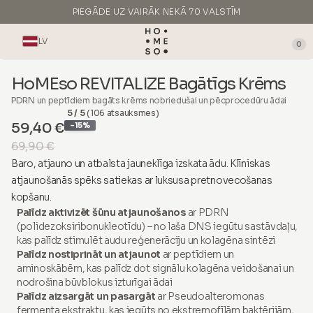
PIEGĀDE UZ VAIRĀK NEKĀ 70 VALSTĪM
RAŽOTS ITĀLIJĀ
LV
0
HoMEso REVITALIZE Bagātīgs Krēms
PDRN un peptīdiem bagāts krēms nobriedušai un pēcprocedūru ādai
5 / 5
(106 atsauksmes)
59,40 €
-15%
69,90 €
Baro, atjauno un atbalsta jauneklīga izskata ādu. Klīniskas
atjaunošanās spēks satiekas ar luksusa pretnovecošanas
kopšanu.
Palīdz aktivizēt šūnu atjaunošanos
ar PDRN
(polidezoksiribonukleotīdu) – no laša DNS iegūtu sastāvdaļu,
kas palīdz stimulēt audu reģenerāciju un kolagēna sintēzi
Palīdz nostiprināt un atjaunot
ar peptīdiem un
aminoskābēm, kas palīdz dot signālu kolagēna veidošanai un
nodrošina būvblokus izturīgai ādai
Palīdz aizsargāt un pasargāt
ar Pseudoalteromonas
fermenta ekstraktu, kas iegūts no ekstremofīlām baktērijām,