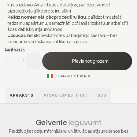
kuras izdzīvo Antarktikas apstākļos, palīdzot veidot
aizsargājošu glikoproteīnu slāni
Palīdz nomierināt pēcprocedūru ādu
, palīdzot mazināt
redzamu apsārtumu, samazināt lobīšanās izskatu un atbalstīt
ādas dabisko atjaunošanos
Uzsūcas lieliski
neskatoties uz bagātīgo sastāvu – bez
smaguma vai taukainas atlikuma sajūtas
Lasīt vairāk
1
Pievienot grozam
ITĀLIJĀ
IZGATAVOTS
APRAKSTS
ATSAUKSMES
(106)
BUJ
Galvenie
Ieguvumi
Piedzīvojiet dziļu mitrināšanu un ātru ādas atjaunošanos bez