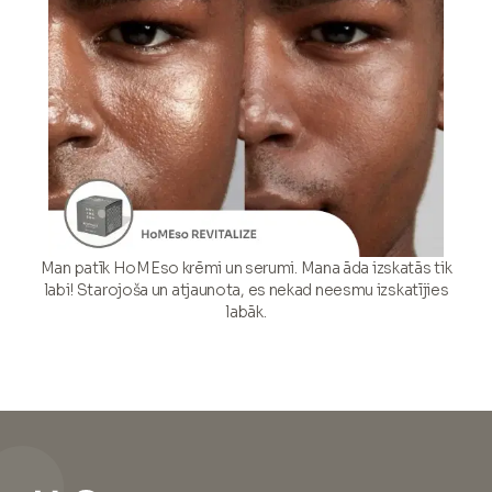
Man patīk HoMEso krēmi un serumi. Mana āda izskatās tik
labi! Starojoša un atjaunota, es nekad neesmu izskatījies
labāk.