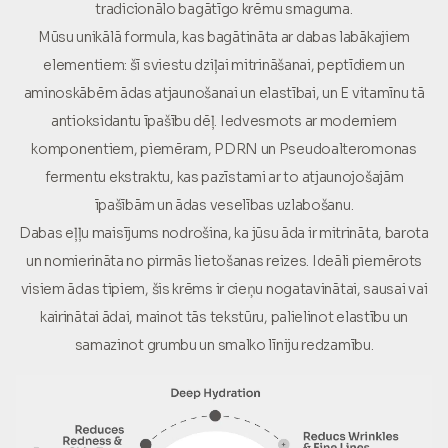
tradicionālo bagātīgo krēmu smaguma.
Mūsu unikālā formula, kas bagātināta ar dabas labākajiem
elementiem: šī sviestu dziļai mitrināšanai, peptīdiem un
aminoskābēm ādas atjaunošanai un elastībai, un E vitamīnu tā
antioksidantu īpašību dēļ. Iedvesmots ar moderniem
komponentiem, piemēram, PDRN un Pseudoalteromonas
fermentu ekstraktu, kas pazīstami ar to atjaunojošajām
īpašībām un ādas veselības uzlabošanu.
Dabas eļļu maisījums nodrošina, ka jūsu āda ir mitrināta, barota
un nomierināta no pirmās lietošanas reizes. Ideāli piemērots
visiem ādas tipiem, šis krēms ir cieņu nogatavinātai, sausai vai
kairinātai ādai, mainot tās tekstūru, palielinot elastību un
samazinot grumbu un smalko līniju redzamību.