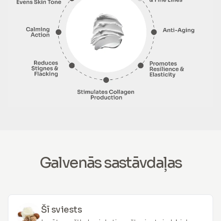
Galvenās sastāvdaļas
Šī sviests