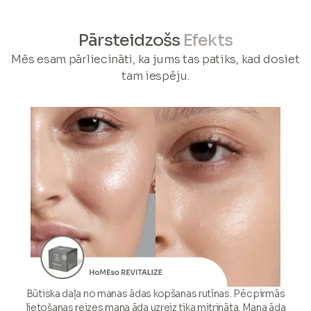
Pārsteidzošs
Efekts
Mēs esam pārliecināti, ka jums tas patiks, kad dosiet
tam iespēju.
Būtiska daļa no manas ādas kopšanas rutīnas. Pēc pirmās
lietošanas reizes mana āda uzreiz tika mitrināta. Mana āda