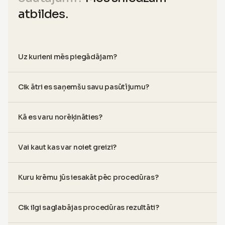
atbildes.
Uz kurieni mēs piegādājam?
Cik ātri es saņemšu savu pasūtījumu?
Kā es varu norēķināties?
Vai kaut kas var noiet greizi?
Kuru krēmu jūs iesakāt pēc procedūras?
Cik ilgi saglabājas procedūras rezultāti?