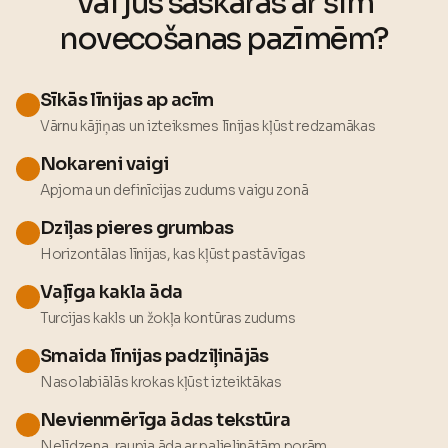
Vai jūs saskaras ar šīm
novecošanas pazīmēm
?
Sīkās līnijas ap acīm
Vārnu kājiņas un izteiksmes līnijas kļūst redzamākas
Nokareni vaigi
Apjoma un definīcijas zudums vaigu zonā
Dziļas pieres grumbas
Horizontālas līnijas, kas kļūst pastāvīgas
Vaļīga kakla āda
Turcijas kakls un žokļa kontūras zudums
Smaida līnijas padziļinājās
Nasolabiālās krokas kļūst izteiktākas
Nevienmērīga ādas tekstūra
Nelīdzena, raupja āda ar palielinātām porām