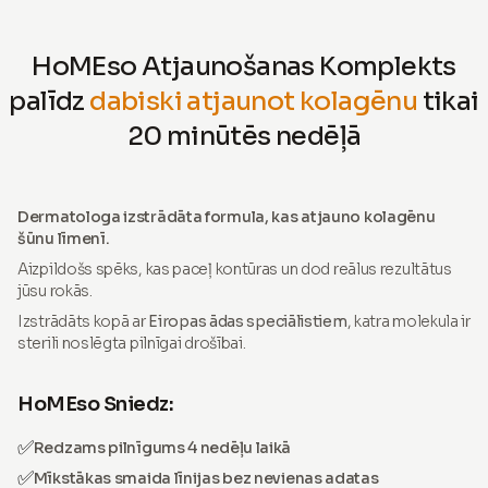
HoMEso Atjaunošanas Komplekts
palīdz
dabiski atjaunot kolagēnu
tikai
20 minūtēs nedēļā
Dermatologa izstrādāta formula, kas atjauno kolagēnu
šūnu līmenī.
Aizpildošs spēks, kas paceļ kontūras un dod reālus rezultātus
jūsu rokās.
Izstrādāts kopā ar
Eiropas ādas speciālistiem
, katra molekula ir
sterili noslēgta pilnīgai drošībai.
HoMEso Sniedz:
✅
Redzams pilnīgums 4 nedēļu laikā
✅
Mīkstākas smaida līnijas bez nevienas adatas