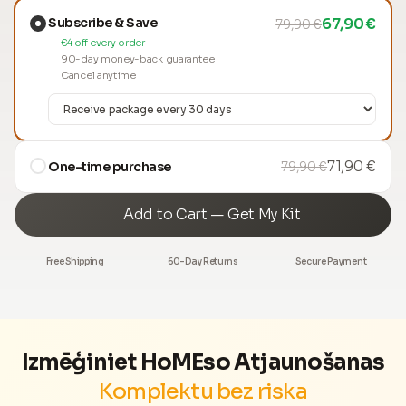
Subscribe & Save
67,90 €
79,90 €
€4 off every order
90-day money-back guarantee
Cancel anytime
71,90 €
One-time purchase
79,90 €
Add to Cart — Get My Kit
Free Shipping
60-Day Returns
Secure Payment
Izmēģiniet HoMEso Atjaunošanas
Komplektu bez riska