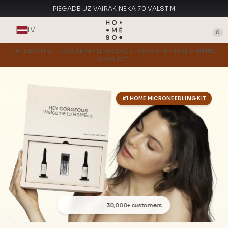
PIEGĀDE UZ VAIRĀK NEKĀ 70 VALSTĪM
RAŽOTS ITĀLIJĀ
LV
0
LIMITED OFFER · DOUBLE REFILL PACKAGE · SAVE 47% + FREE SHIPPING
INCLUDED
#1 HOME MICRONEEDLING KIT
30,000+ customers