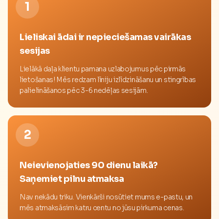
1
Lieliskai ādai ir nepieciešamas vairākas
sesijas
Lielākā daļa klientu pamana uzlabojumus pēc pirmās
lietošanas! Mēs redzam līniju izlīdzināšanu un stingrības
palielināšanos pēc 3-6 nedēļas sesijām.
2
Neievienojaties 90 dienu laikā?
Saņemiet pilnu atmaksa
Nav nekādu triku. Vienkārši nosūtiet mums e-pastu, un
mēs atmaksāsim katru centu no jūsu pirkuma cenas.