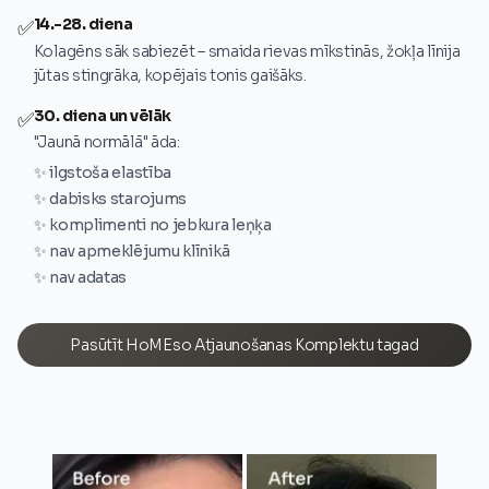
14.-28. diena
✅
Kolagēns sāk sabiezēt – smaida rievas mīkstinās, žokļa līnija
jūtas stingrāka, kopējais tonis gaišāks.
30. diena un vēlāk
✅
"Jaunā normālā" āda:
✨ ilgstoša elastība
✨ dabisks starojums
✨ komplimenti no jebkura leņķa
✨ nav apmeklējumu klīnikā
✨ nav adatas
Pasūtīt HoMEso Atjaunošanas Komplektu tagad