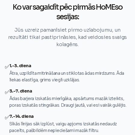
Ko var sagaidīt pēc pirmās HoMEso
sesijas:
Jūs uzreiz pamanīsiet pirmo uzlabojumu, un
rezultāti tikai pastiprināsies, kad veidosies svaigs
kolagēns.
1.-3. diena
✅
Ātra, uzpildīta mitrināšana un stiklotas ādas mirdzums. Āda
liekas elastīga, grims viegli uzklājas.
3.-7. diena
✅
Ādas barjera izskatās mierīgāka, apsārtums mazāk izteikts,
poras izskatās stingrākas. Draugi jautā, vai esi vairāk gulējis.
7.-14. diena
✅
Sīkās līnijas sāk izplūst, vaigu apjoms izskatās nedaudz
pacelts, pašbildēm nepieciešami mazāk filtru.