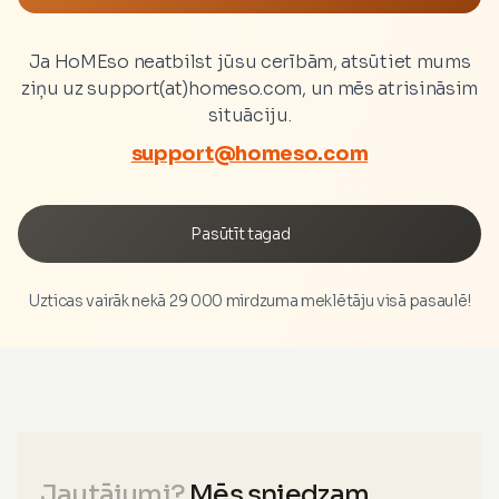
Ja HoMEso neatbilst jūsu cerībām, atsūtiet mums
ziņu uz support(at)homeso.com, un mēs atrisināsim
situāciju.
support@homeso.com
Pasūtīt tagad
Uzticas vairāk nekā 29 000 mirdzuma meklētāju visā pasaulē!
Jautājumi?
Mēs sniedzam