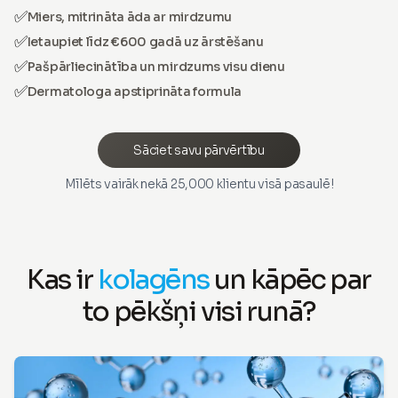
✅
Miers, mitrināta āda ar mirdzumu
✅
Ietaupiet līdz €600 gadā uz ārstēšanu
✅
Pašpārliecinātība un mirdzums visu dienu
✅
Dermatologa apstiprināta formula
Sāciet savu pārvērtību
Mīlēts vairāk nekā 25,000 klientu visā pasaulē!
Kas ir
kolagēns
un kāpēc par
to pēkšņi visi runā?