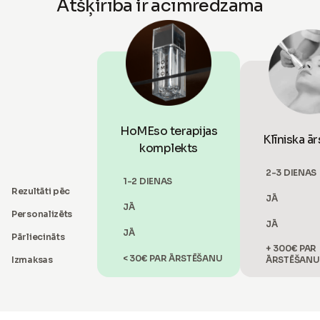
Atšķirība ir acīmredzama
HoMEso terapijas
Klīniska ā
komplekts
2-3 DIENAS
1-2 DIENAS
Rezultāti pēc
JĀ
JĀ
Personalizēts
JĀ
JĀ
Pārliecināts
+ 300€ PAR
< 30€ PAR ĀRSTĒŠANU
Izmaksas
ĀRSTĒŠANU