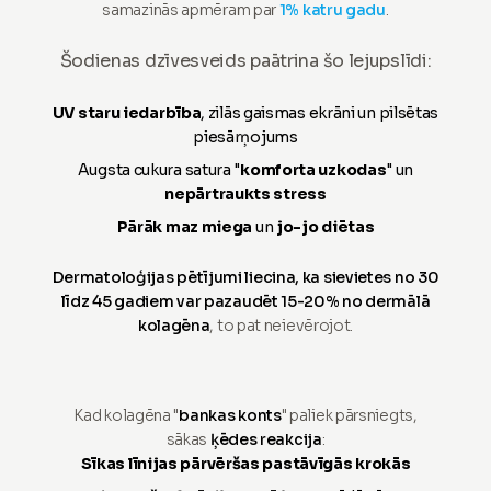
samazinās apmēram par
1% katru gadu
.
Šodienas dzīvesveids paātrina šo lejupslīdi:
UV staru iedarbība
, zilās gaismas ekrāni un pilsētas
piesārņojums
Augsta cukura satura "
komforta uzkodas
" un
nepārtraukts stress
Pārāk maz miega
un
jo-jo diētas
Dermatoloģijas pētījumi liecina, ka sievietes no 30
līdz 45 gadiem var pazaudēt 15-20% no dermālā
kolagēna
, to pat neievērojot.
Kad kolagēna "
bankas konts
" paliek pārsniegts,
sākas
ķēdes reakcija
:
Sīkas līnijas pārvēršas pastāvīgās krokās