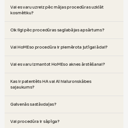
Vai es varu uzreiz pēc mājas procedūras uzklāt
kosmētiku?
Cik ilgi pēc procedūras saglabājas apsārtums?
Vai HoMEso procedūra ir piemērota jutīgai ādai?
Vai es varu izmantot HoMEso aknes ārstēšanai?
Kas ir patentēts HA vai Al hialuronskābes
sajaukums?
Galvenās sastāvdaļas?
Vai procedūra ir sāpīga?