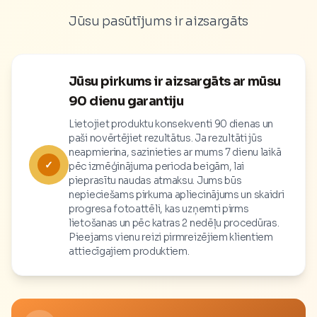
Jūsu pasūtījums ir aizsargāts
Jūsu pirkums ir aizsargāts ar mūsu
90 dienu garantiju
Lietojiet produktu konsekventi 90 dienas un
paši novērtējiet rezultātus. Ja rezultāti jūs
neapmierina, sazinieties ar mums 7 dienu laikā
✓
pēc izmēģinājuma perioda beigām, lai
pieprasītu naudas atmaksu. Jums būs
nepieciešams pirkuma apliecinājums un skaidri
progresa fotoattēli, kas uzņemti pirms
lietošanas un pēc katras 2 nedēļu procedūras.
Pieejams vienu reizi pirmreizējiem klientiem
attiecīgajiem produktiem.