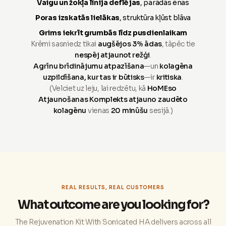
Vaigu un žokļa līnija deflējas
, parādās ēnas
Poras izskatās lielākas
, struktūra kļūst blāva
Grims iekrīt grumbās līdz pusdienlaikam
Krēmi sasniedz tikai
augšējos 3% ādas
, tāpēc tie
nespēj atjaunot režģi
.
Agrīnu brīdinājumu atpazīšana
—un
kolagēna
uzpildīšana, kur tas ir būtisks
—ir
kritiska
.
(Velciet uz leju, lai redzētu, kā
HoMEso
Atjaunošanas Komplekts atjauno zaudēto
kolagēnu
vienas
20 minūšu
sesijā.)
REAL RESULTS, REAL CUSTOMERS
What outcome are you looking for?
The Rejuvenation Kit With Sonicated HA delivers across all