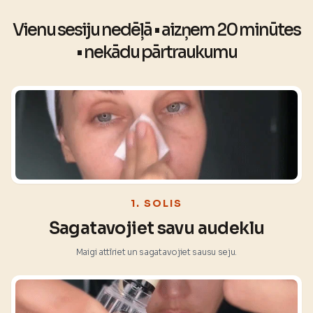
Vienu sesiju nedēļā • aizņem 20 minūtes
• nekādu pārtraukumu
1. SOLIS
Sagatavojiet savu audeklu
Maigi attīriet un sagatavojiet sausu seju.