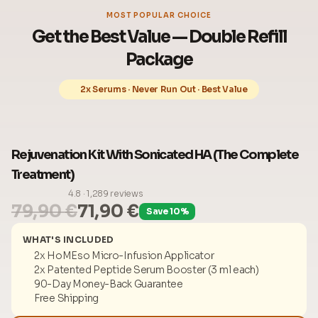
MOST POPULAR CHOICE
Get the Best Value — Double Refill
Package
2x Serums · Never Run Out · Best Value
Rejuvenation Kit With Sonicated HA (The Complete
Treatment)
4.8 · 1,289 reviews
79,90 €
71,90 €
Save 10%
WHAT'S INCLUDED
2x HoMEso Micro-Infusion Applicator
2x Patented Peptide Serum Booster (3 ml each)
90-Day Money-Back Guarantee
Free Shipping