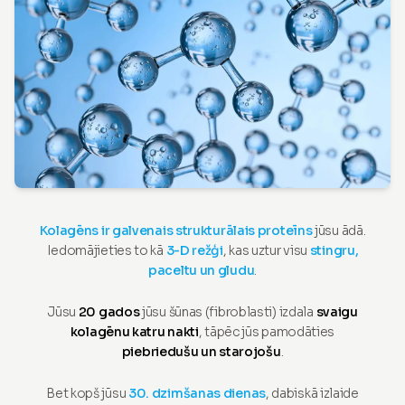
Kolagēns ir galvenais strukturālais proteīns
jūsu ādā.
Iedomājieties to kā
3-D režģi
, kas uztur visu
stingru,
paceltu un gludu
.
Jūsu
20 gados
jūsu šūnas (fibroblasti) izdala
svaigu
kolagēnu katru nakti
, tāpēc jūs pamodāties
piebriedušu un starojošu
.
Bet kopš jūsu
30. dzimšanas dienas
, dabiskā izlaide