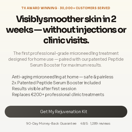
7X AWARD WINNING · 30,000+ CUSTOMERS SERVED
Visibly smoother skin in 2
weeks — without injections or
clinic visits.
The first professional-grade microneedling treatment
designed for home use — paired with our patented Peptide
Serum Booster for maximum results.
Anti-aging microneedling at home — safe & painless
2x Patented Peptide Serum Booster included
Results visible after first session
Replaces €200+ professional clinic treatments
Get My Rejuvenation Kit
90-Day Money-Back Guarantee
4.8/5 · 1,289 reviews