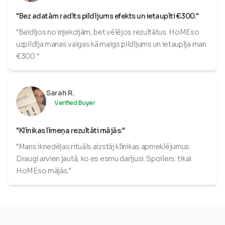
"Bez adatām radīts pildījums efekts un ietaupīti €300."
"Baidījos no injekcijām, bet vēlējos rezultātus. HoMEso
uzpildīja manas vaigas kā maigs pildījums un ietaupīja man
€300."
Sarah R.
Verified Buyer
"Klīnikas līmeņa rezultāti mājās:"
"Mans iknedēļas rituāls aizstāj klīnikas apmeklējumus.
Draugi arvien jautā, ko es esmu darījusi. Spoilers: tikai
HoMEso mājās."