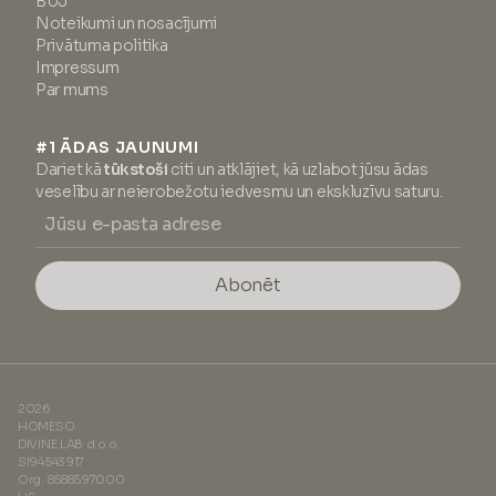
BUJ
Noteikumi un nosacījumi
Privātuma politika
Impressum
Par mums
#1 ĀDAS JAUNUMI
Dariet kā
tūkstoši
citi un atklājiet, kā uzlabot jūsu ādas
veselību ar neierobežotu iedvesmu un ekskluzīvu saturu.
Abonēt
2026
HOMESO
DIVINE LAB d.o.o.
SI94543917
Org. 8588597000