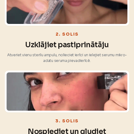
2. SOLIS
Uzklājiet pastiprinātāju
Atveriet vienu sterilu ampulu, nolieciet ierīci un ielejiet serumu mikro-
adatu seruma pievadierīcē.
3. SOLIS
Nospiediet un gludiet