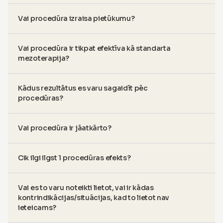
Vai procedūra izraisa pietūkumu?
Vai procedūra ir tikpat efektīva kā standarta
mezoterapija?
Kādus rezultātus es varu sagaidīt pēc
procedūras?
Vai procedūra ir jāatkārto?
Cik ilgi ilgst 1 procedūras efekts?
Vai es to varu noteikti lietot, vai ir kādas
kontrindikācijas/situācijas, kad to lietot nav
ieteicams?