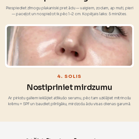
Piespiediet zīmogu plakaniski pret ādu — vaigiem, zodam, ap muti, pieri
— paceļot un nospiežot ik pēc 1–2 cm. Kopējais laiks: 5 minūtes.
4. SOLIS
Nostipriniet mirdzumu
Ar pirkstu galiem ieklājiet atlikušo serumu, pēc tam uzklājiet mitrinošu
krēmu + SPF un baudiet pilnīgāku, mirdzošu ādu visas dienas garumā.