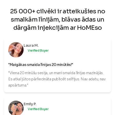
25 000+ cilvēki ir atteikušies no
smalkām līnijām, blāvas ādas un
dārgām injekcijām ar HoMEso
Laura M.
Verified Buyer
"Maigākas smaida līnijas 20 minūtēs!"
"Viena 20 minūšu sesija, un mani smaida līnijas mazinājās.
Es atkal jūtos pārliecināta publicēt selfijus. Nav adatu, nav
apsārtuma."
Emily P.
Verified Buyer