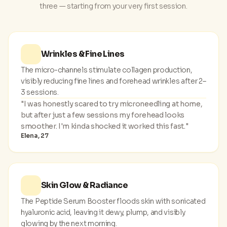
three — starting from your very first session.
Wrinkles & Fine Lines
The micro-channels stimulate collagen production,
visibly reducing fine lines and forehead wrinkles after 2–
3 sessions.
"I was honestly scared to try microneedling at home,
but after just a few sessions my forehead looks
smoother. I'm kinda shocked it worked this fast."
Elena, 27
Skin Glow & Radiance
The Peptide Serum Booster floods skin with sonicated
hyaluronic acid, leaving it dewy, plump, and visibly
glowing by the next morning.