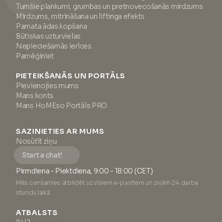
Tumšie plankumi, grumbas un pretnovecošanās mirdzums
Mirdzums, mitrināšana un liftinga efekts
Pamata ādas kopšana
Būtiskas uzturvielas
Nepieciešamās ierīces
Pamēģiniet
PIETEIKŠANĀS UN PORTĀLS
Pievienojies mums
Mans konts
Mans HoMEso Portāls PRO
SAZINIETIES AR MUMS
Nosūtīt ziņu
Start a chat!
Pirmdiena - Piektdiena, 9:00 - 18:00 (CET)
Mēs cenšamies atbildēt uz visiem e-pastiem un ziņām 24 darba
stundu laikā.
ATBALSTS