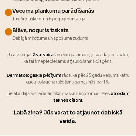
Vecuma plankumu parādīšanās
Tumši plankumi un hiperpigmentācija
Blāvs, noguris izskats
Dabīgā mirdzuma un spožuma zudums
Ja atzīmējāt
3 vai vairāk
no šīm pazīmēm, jūsu āda jums saka,
ka tai ir nepieciešams atjaunošanai kolagēns.
Dermatoloģiskie pētījumi
rāda, ka pēc 25 gadu vecuma katru
gadu kolagēna ražošana samazinās par 1%.
Lielākā daļa ārstēšanas tikai maskē simptomus. Mēs
atrodam
saknes cēloni
.
Labā ziņa? Jūs varat to atjaunot dabiskā
veidā.