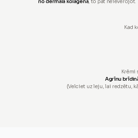
no dermālā kolagēna
, to pat neievērojot.
Kad k
Krēmi 
Agrīnu brīdin
(Velciet uz leju, lai redzētu, k