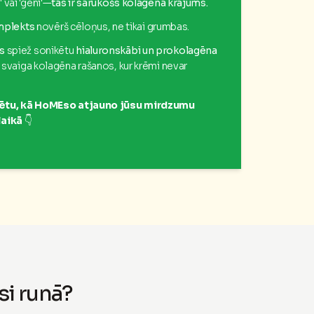
 vai 'gēni'—
tas ir sarūkošs kolagēna krājums.
mplekts
novērš cēloņus, ne tikai grumbas.
s
spiež sonikētu
hialuronskābi un prokolagēna
ot svaiga kolagēna rašanos, kur krēmi nevar
edzētu, kā HoMEso atjauno jūsu mirdzumu
laikā
👇
si runā?