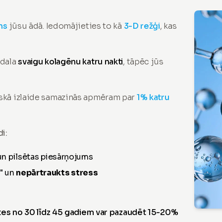
ns
jūsu ādā. Iedomājieties to kā
3-D režģi
, kas
zdala
svaigu kolagēnu katru nakti
, tāpēc jūs
iskā izlaide samazinās apmēram par
1% katru
i:
 un pilsētas piesārņojums
" un
nepārtraukts stress
ietes no 30 līdz 45 gadiem var pazaudēt 15-20%