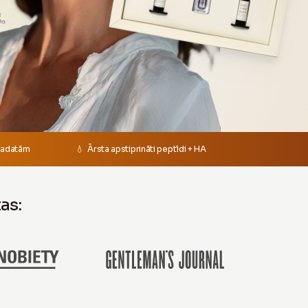
 adatām
💧 Ārsta apstiprināti peptīdi + HA
tas: