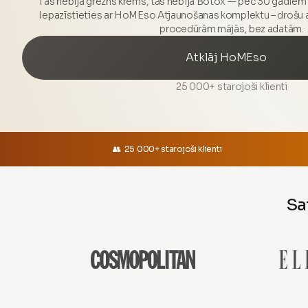
Tas nebija grezns krēms, tas nebija Botox — pēc 30 gadiem 
Iepazīstieties ar HoMEso Atjaunošanas komplektu – drošu a
procedūrām mājās, bez adatām.
Atklāj HoMEso
25 000+ starojoši klienti
👥 25 000+ starojoši klienti
Sat