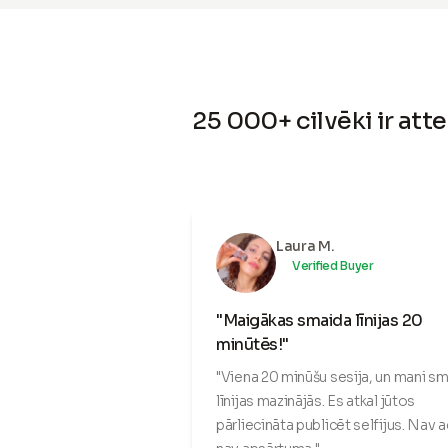
25 000+ cilvēki ir att
Laura M.
Verified Buyer
"Maigākas smaida līnijas 20
minūtēs!"
"Viena 20 minūšu sesija, un mani s
līnijas mazinājās. Es atkal jūtos
pārliecināta publicēt selfijus. Nav 