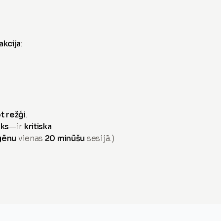
akcija
:
t režģi
.
sks
—ir
kritiska
.
gēnu
vienas
20 minūšu
sesijā.)