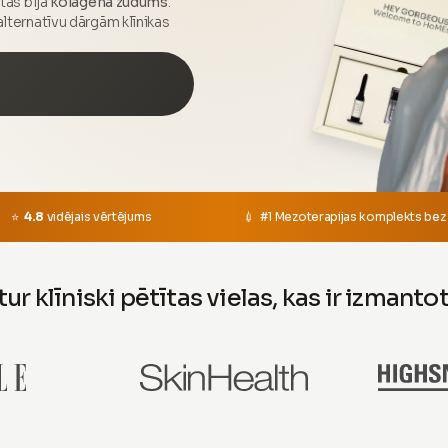
tas bija
kolagēna zudums
.
lternatīvu dārgām klīnikas
⭐
4.8
vidējais vērtējums
💉 #1 Mezoterapijas komplekts bez
ur klīniski pētītas vielas, kas ir izmanto