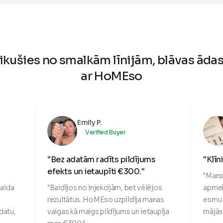
eikušies no smalkām līnijām, blāvas ād
ar HoMEso
Emily P.
Verified Buyer
"Bez adatām radīts pildījums
"Klīn
efekts un ietaupīti €300."
"Mans 
maida
"Baidījos no injekcijām, bet vēlējos
apmek
rezultātus. HoMEso uzpildīja manas
esmu 
adatu,
vaigas kā maigs pildījums un ietaupīja
mājās