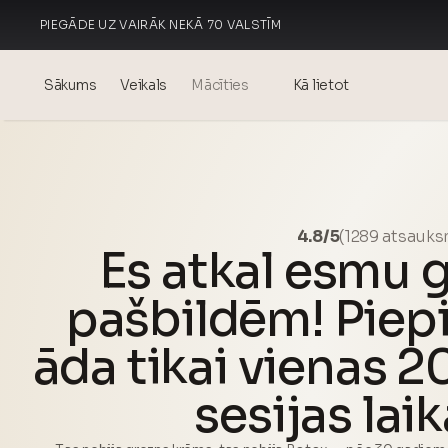
PIEGĀDE UZ VAIRĀK NEKĀ 70 VALSTĪM
RAŽOTS ITĀLIJĀ
Sākums
Veikals
Mācīties
Kā lietot
Blogs
Events
® Sonakcijas hialuronskābe
4.8/5
(1289 atsauk
Es atkal esmu 
Mezoterapija – zinātne un
ieguvumi
pašbildēm! Piepi
theOnehydrocollagen
āda tikai vienas 
Biežāk uzdotie jautājumi
sesijas laik
Par mums