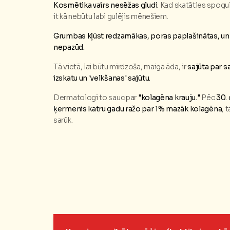
Kosmētika vairs nesēžas gludi.
Kad skatāties spogul
it kā nebūtu labi gulējis mēnešiem.
Grumbas kļūst redzamākas, poras paplašinātas, un 
nepazūd.
Tā vietā, lai būtu mirdzoša, maiga āda, ir
sajūta par 
izskatu un 'velkšanas' sajūtu.
Dermatologi to sauc par
"kolagēna krauju."
Pēc
30.
ķermenis katru gadu ražo par 1% mazāk kolagēna
, 
sarūk.