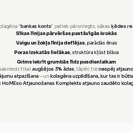
olagēna "
bankas konts
" paliek pārsniegts, sākas
ķēdes re
Sīkas līnijas pārvēršas pastāvīgās krokās
Vaigu un žokļa līnija deflējas
, parādās ēnas
Poras izskatās lielākas
, struktūra kļūst blāva
Grims iekrīt grumbās līdz pusdienlaikam
sasniedz tikai
augšējos 3% ādas
, tāpēc tie
nespēj atjauno
ājumu atpazīšana
—un
kolagēna uzpildīšana, kur tas ir būti
ā
HoMEso Atjaunošanas Komplekts atjauno zaudēto kola