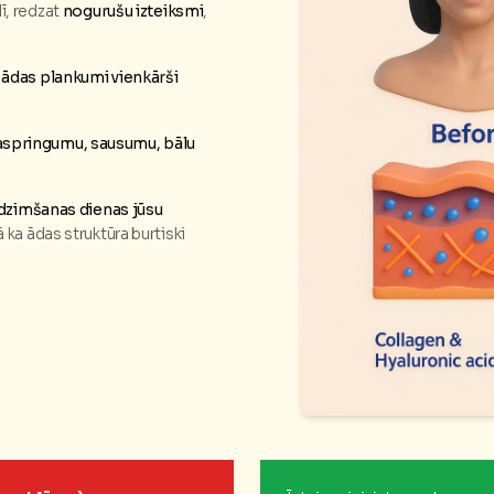
ī, redzat
nogurušu izteiksmi
,
ādas plankumi vienkārši
saspringumu, sausumu, bālu
 dzimšanas dienas jūsu
tā ka ādas struktūra burtiski