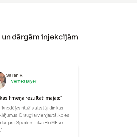
as un dārgām injekcijām
Sarah R.
Verified Buyer
ikas līmeņa rezultāti mājās:"
iknedēļas rituāls aizstāj klīnikas
lējumus. Draugi arvien jautā, ko es
darījusi. Spoilers: tikai HoMEso
."