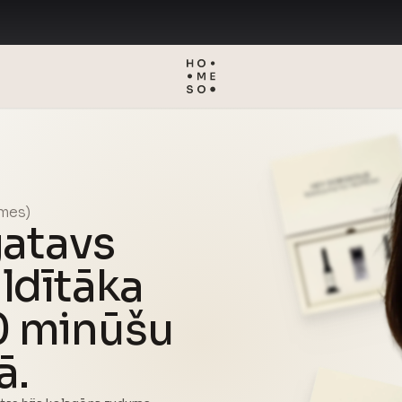
smes)
gatavs
ldītāka
20 minūšu
ā.