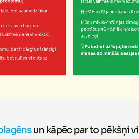
 problēmu)
Īstais vaininieks nav 'vecums'
 labi, bet sasniedz tikai
HoMEso Atjaunošanas Ko
Mūsu
mikro-infūzijas zīmog
u tā trauslu barjeru.
peptīdus 40× dziļāk
, izrais
s vizītes cena virs €200,
sasniegt.
👇
Pabīdiet uz leju, lai r
mu, bet ir dārgi un īslaicīgi.
vienas 20 minūšu sesijas 
ls, bet nulles efekts uz
olagēns
un kāpēc par to pēkšņi vi