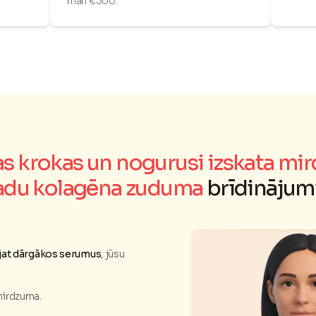
man €300."
kas krokas un nogurusi izskata m
adu kolagēna zuduma
brīdinājum
tojat dārgākos serumus
, jūsu
 mirdzuma.