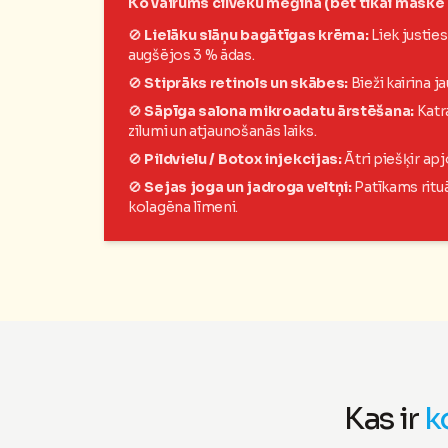
Ko vairums cilvēku mēģina (bet tikai maskē
🚫
Lielāku slāņu bagātīgas krēma:
Liek justies
augšējos 3 % ādas.
🚫
Stiprāks retinols un skābes:
Bieži kairina ja
🚫
Sāpīga salona mikroadatu ārstēšana:
Katra
zilumi un atjaunošanās laiks.
🚫
Pildvielu / Botox injekcijas:
Ātri piešķir apjo
🚫
Sejas joga un jadroga veltņi:
Patīkams rituā
kolagēna līmeni.
Kas ir
k