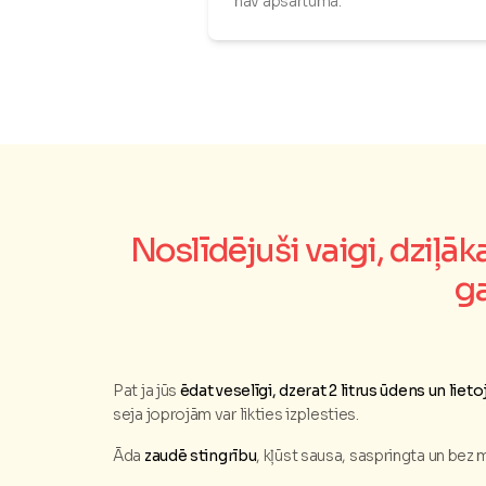
nav apsārtuma."
Noslīdējuši vaigi, dziļā
g
Pat ja jūs
ēdat veselīgi, dzerat 2 litrus ūdens un lie
seja joprojām var likties izplesties.
Āda
zaudē stingrību
, kļūst sausa, saspringta un bez