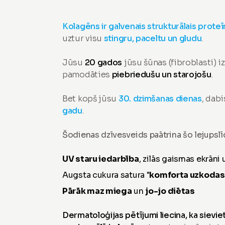
Kolagēns ir galvenais strukturālais proteī
uztur visu
stingru, paceltu un gludu
.
Jūsu
20 gados
jūsu šūnas (fibroblasti) i
pamodāties
piebriedušu un starojošu
.
Bet kopš jūsu
30. dzimšanas dienas
, dab
gadu
.
Šodienas dzīvesveids paātrina šo lejupslīd
UV staru iedarbība
, zilās gaismas ekrāni
Augsta cukura satura "
komforta uzkodas
Pārāk maz miega
un
jo-jo diētas
Dermatoloģijas pētījumi liecina, ka siev