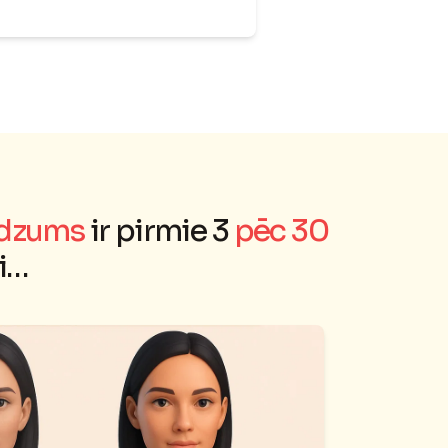
irdzums
ir pirmie 3
pēc 30
i…