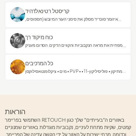
קריסטל רטינאלדהיד
איזומר סוכריד מסלק את סימני העור המיובש (חספוסים,
אדמומיות, קשקושים) ומספק אפקט מרגיע ל-24 שעות
ולחות עמוק לאורך 72 שעות.
כוח מיקוד רך
מפחית את מראה הנקבוביות והקווים הדקים. הסרום מעניק
אפקט מיידי ומתמשך. הוא מועשר במרכיבים איכותיים
שמטשטשים את פגמי הפנים ומתמזגים בקלות עם איפור.
כל המרכיבים
מעלים, מטשטש ומתמקד בסימני ההזדקנות.
מים • ציקלופנטאסילוקסן • PVP • דימתיקון • פוליסיליקון-11 •
גלוקוזיד דציל • פוליסורבט 60 • פוליתילסן-10 סטארט •
בוטילן גליקול • קרוס פולימר אמוניום
אקרילוידימתילטוראט/VP • תמצית פרמנטציה של
Pseudoalteromonas • רטינאלדהיד • קסיליטול •
הידרוקסיאפטיט • פנוקסיאתנול • נתרן פוספט •
הוראות
אימידזולידיניל אוראה • ציקלוהקסאסילוקסן • נתרן סליצילט
השתמשי בפריימר RETOUCH באזורים ה"בעייתיים" שלך כגון
קמטים, שקיות מתחת לעיניים, נקבוביות מוגדלות באזורים שמנוניים
וכדומה. מרחי ישירות על האזור על ידי הקשה עדינה של הפריימר,