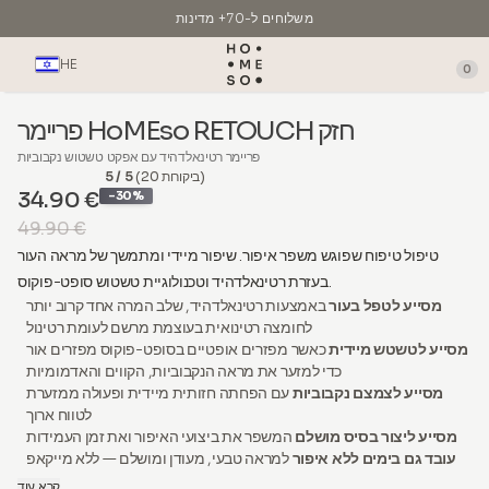
משלוחים ל-70+ מדינות
תוצרת איטליה
HE
0
פריימר HoMEso RETOUCH חזק
פריימר רטינאלדהיד עם אפקט טשטוש נקבוביות
(20 ביקורות)
5 / 5
34.90 €
-30%
49.90 €
טיפול טיפוח שפוגש משפר איפור. שיפור מיידי ומתמשך של מראה העור
בעזרת רטינאלדהיד וטכנולוגיית טשטוש סופט-פוקוס.
מסייע לטפל בעור
באמצעות רטינאלדהיד, שלב המרה אחד קרוב יותר
לחומצה רטינואית בעוצמת מרשם לעומת רטינול
מסייע לטשטש מיידית
כאשר מפזרים אופטיים בסופט-פוקוס מפזרים אור
כדי למזער את מראה הנקבוביות, הקווים והאדמומיות
מסייע לצמצם נקבוביות
עם הפחתה חזותית מיידית ופעולה ממזערת
לטווח ארוך
מסייע ליצור בסיס מושלם
המשפר את ביצועי האיפור ואת זמן העמידות
עובד גם בימים ללא איפור
למראה טבעי, מעודן ומושלם — ללא מייקאפ
קרא עוד