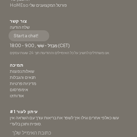
HoMEso פורטל המקצוענים שלי
צור קשר
שלח הודעה
Start a chat!
מְבַדֵּל - שִׁשִּׁי , 9:00 - 18:00 (CET)
אנו משתדלים להשיב על כל האימיילים וההודעות תוך 24 שעות עסקים.
תמיכה
שאלות נפוצות
תנאים והגבלות
מדיניות פרטיות
אימפרסום
אודותינו
#1 עיתון לעור
עשו כאלפי אחרים וגילו איך לשפר את בריאות עורך עם השראה אין
סופית ותוכן בלעדי.