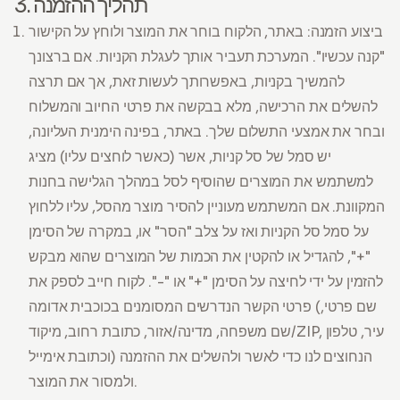
3. תהליך ההזמנה
ביצוע הזמנה: באתר, הלקוח בוחר את המוצר ולוחץ על הקישור
"קנה עכשיו". המערכת תעביר אותך לעגלת הקניות. אם ברצונך
להמשיך בקניות, באפשרותך לעשות זאת, אך אם תרצה
להשלים את הרכישה, מלא בבקשה את פרטי החיוב והמשלוח
ובחר את אמצעי התשלום שלך. באתר, בפינה הימנית העליונה,
יש סמל של סל קניות, אשר (כאשר לוחצים עליו) מציג
למשתמש את המוצרים שהוסיף לסל במהלך הגלישה בחנות
המקוונת. אם המשתמש מעוניין להסיר מוצר מהסל, עליו ללחוץ
על סמל סל הקניות ואז על צלב "הסר" או, במקרה של הסימן
"+", להגדיל או להקטין את הכמות של המוצרים שהוא מבקש
להזמין על ידי לחיצה על הסימן "+" או "-". לקוח חייב לספק את
פרטי הקשר הנדרשים המסומנים בכוכבית אדומה (שם פרטי,
שם משפחה, מדינה/אזור, כתובת רחוב, מיקוד/ZIP, עיר, טלפון
וכתובת אימייל) הנחוצים לנו כדי לאשר ולהשלים את ההזמנה
ולמסור את המוצר.