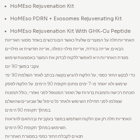
HoMEso Rejuvenation Kit
HoMEso PDRN + Exosomes Rejuvenating Kit
HoMEso Rejuvenation Kit With GHK-Cu Peptide
האחריות חלה על המוצרים שלעיל כאשר הם נרכשים באחד מסוגי האריזות
הבאים: אריזה בודדת, אריזת מילוי כפולה, אריזה חודשית או מילויים.
מטרת האחריות היא לאפשר ללקוח לבדוק את המוצר באמצעות שימוש
עקבי במשך 90 יום.
כדי לבקש החזר כספי, על הלקוח להגיש בקשה בכתב לאחר השלמת 90 ימי
שימוש ולא יאוחר מ-7 ימים מתום תקופת 90 הימים. על הלקוח לספק
הוכחת רכישה ותמונות ברורות של האזור המטופל לפני ואחרי, כולל תמונות
שצולמו לפני תחילת השימוש ולאחר כל טיפול של שבועיים שהושלם
במהלך תקופת 90 הימים.
האחריות חלה רק אם הלקוח השתמש במוצר בעקביות ובהתאם להוראות
השימוש במהלך תקופת 90 הימים.
תנאים לקבלת החזר כספי במסגרת האחריות