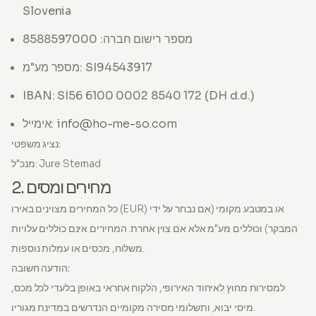
Slovenia
מספר רישום חברה: 8588597000
מספר מע"מ: SI94543917
IBAN: SI56 6100 0002 8540 172 (DH d.d.)
info@ho-me-so.com
אימייל:
נציג משפטי:
מנכ"ל: Jure Sternad
2. מחירים ומסים
כל המחירים מצוינים באירו (EUR) או במטבע מקומי (אם נבחר על ידי
המבקר) וכוללים מע"מ אלא אם צוין אחרת. המחירים אינם כוללים עלויות
משלוח, מכסים או עמלות נוספות.
הודעה חשובה:
למסירות מחוץ לאיחוד האירופי, הלקוח אחראי באופן בלעדי לכל מכס,
מיסי יבוא, ותשלומי מסירה מקומיים הנדרשים במדינת מגוריו.