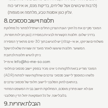
(לרבות שיבושים אצל שליחים, בדיקות מכס, או אירועי כוח
עליון כגון אסונות טבע, מלחמה או מגפות).
8. תלונות ויישוב סכסוכים
המוכר מקיים את כל חוקי הגנת הצרכן החלים וישתדל לפתור כל מחלוקת
בדרכי שלום. תלונות הקשורות לבעיות במסירה (כגון חבילות חסרות,
משלוחים שניזוקו, או אי-קבלה) יש להגיש בתוך 30 ימים מתאריך המסירה
המשוער. תלונות שיוגשו לאחר מועד זה עשויות שלא להישקל.
ניתן להגיש תלונות לכתובת:
info@ho-me-so.com
אימייל:
המוכר מודיע בזאת ללקוחות כי אינו מכיר בספק יישוב סכסוכים חלופי
(ADR) כלשהו כמוסמך ליישוב סכסוכי צרכנים שהלקוח עשוי לפתוח
בהתאם לחוק הסלובני ליישוב חלופי של סכסוכי צרכנים.
אם לא יושג פתרון מוסכם, המחלוקת תיושב בבית המשפט המחוזי
בלובליאנה. על כל העסקאות יחול הדין הסלובני.
9. הגבלת אחריות