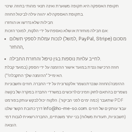
תקופת האספקה היא תקופה משוערת ואינה תנאי מהותי בחוזה. שינוי
בתקופת האספקה לא יהווה עילה לביטול החוזה.
חבילות שלא נדרשו או הוחזרו:
אם חבילה מוחזרת או שלא נאספת על ידי הלקוח, למוכר הזכות:
לנכות עמלות לספקי תשלום (למשל, PayPal, Stripe) מסכום
ההחזר,
לחייב עלויות נוספות בגין טיפול והחזרת החבילה.
חוזה הרכישה נכרת במועד אישור ההזמנה על ידי הספק (במועד קבלת
האימייל "ההזמנה שלך התקבלה!").
ההזמנה/החוזה שנכרת נשמר אלקטרונית על ידי החברה. חוזים וחשבוניות
נשמרים בהתאם לחוק וזמינים לרוכשים במשרדי החברה במקרה של בקשה
שתועבר (כמה ימים לפני הביקור). הלקוח יכול לבקש עותק בפורמט PDF
. עבור עותקים של חוזים
info@ho-me-so.com
דרך כתובת הקשר שלנו
(חשבוניות, תעודות משלוח) בני יותר משנתיים, החברה רשאית לגבות דמי
הוצאה.