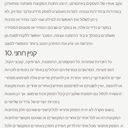
עקב אופיו של העסקים באינטרנט, היצע החנות המקוונת משתנה ומתעדכן
במהירות ובתדירות גבוהה. למרות מאמצינו לספק מידע עדכני ומדויק, לא
ניתן לשלול את האפשרות למידע שגוי לגבי מחיר או זמינות.
במקרים נדירים אלה, או במקרים שבהם המחיר או סטטוס המסירה
משתנים במהלך עיבוד ההזמנה עצמה, המוכר יאפשר ללקוח לסגת מן
הרכישה או יציע את הפתרון הטוב ביותר האפשרי למצב.
10. קניין רוחני
כל הזכויות שמורות. כל הטקסטים, התמונות, הגרפיקה, קובצי הקול,
האנימציות, הסרטונים ונגזרותיהם הכלולים באתר זה כפופים לזכויות
יוצרים ולהגנת קניין רוחני אחרת. אין להעתיק פריטים אלה לשימוש מסחרי
או להפצה, ואין לשנותם או לפרסמם מחדש באתרים אחרים. חנות מקוונת
זו עשויה לכלול גם תמונות שלגביהן קיבל הספק זכות שימוש, אך הן מוגנות
בזכויות יוצרים של צדדים שלישיים.
בשום מקרה לא יהיה הספק אחראי לכל קישורים שאינם חלק מהחנות
המקוונת הזו או לכל אתרים אחרים המקושרים או שאינם מקושרים לחנות
זו. הספק מתנער מכל אחריות לדיוק המידע הזמין באתרים המקושרים ולכל