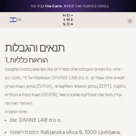
.
במתנה בהזמנות מעל
€100
theCalm.
קבלו את
HE
0
תנאים והגבלות
1. הוראות כלליות
תנאים והגבלות אלה מסדירים את השימוש בחנות המקוונת ho-me-
so.com, המופעלת על ידי DIVINE LAB d.o.o.. תנאים אלה עומדים
בחוק הגנת הצרכן (ZVPot), בחוק המסחר האלקטרוני (ZEPT), בתקנת
הגנת המידע הכללית (GDPR), ובדין החל של רפובליקת סלובניה ושל
האיחוד האירופי.
פרטי החברה:
שם: DIVINE LAB d.o.o.
כתובת רשומה: Italijanska ulica 8, 1000 Ljubljana,