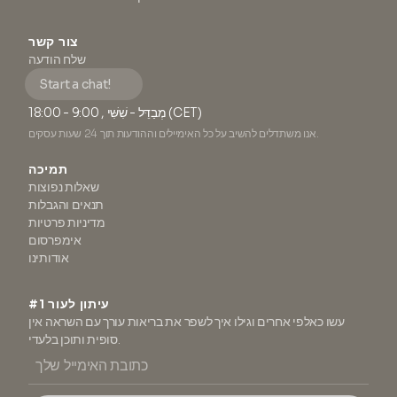
צור קשר
שלח הודעה
Start a chat!
מְבַדֵּל - שִׁשִּׁי , 9:00 - 18:00 (CET)
אנו משתדלים להשיב על כל האימיילים וההודעות תוך 24 שעות עסקים.
תמיכה
שאלות נפוצות
תנאים והגבלות
מדיניות פרטיות
אימפרסום
אודותינו
#1 עיתון לעור
עשו כאלפי אחרים וגילו איך לשפר את בריאות עורך עם השראה אין
סופית ותוכן בלעדי.