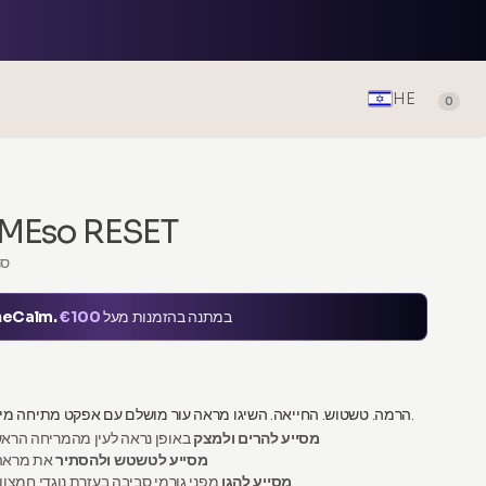
HE
0
סרום מתיחה o RESET
סר
במתנה בהזמנות מעל
€100
heCalm.
הרמה. טשטוש. החייאה. השיגו מראה עור מושלם עם אפקט מתיחה מיידי וטכנולוגיית טשטוש סופט-פוקוס.
מסייע להרים ולמצק
באופן נראה לעין מהמריחה הראש
מסייע לטשטש ולהסתיר
את מראה 
מסייע להגן
מפני גורמי סביבה בעזרת נוגדי חמצון 