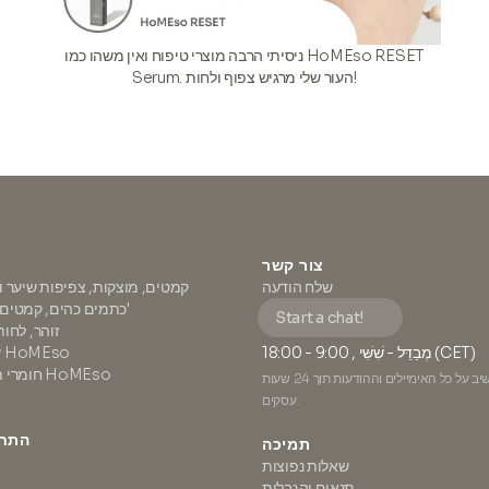
ניסיתי הרבה מוצרי טיפוח ואין משהו כמו HoMEso RESET
Serum. העור שלי מרגיש צפוף ולחות!
צור קשר
שלח הודעה
קמטים, מוצקות, צפיפות שיער 
כתמים כהים, קמטים וזוהר אנטי-אייג'
Start a chat!
זוהר, לחו
מְבַדֵּל - שִׁשִּׁי , 9:00 - 18:00 (CET)
שגרת עור מלאה HoMEso
חומרי תזונה חיוניים של HoMEso
אנו משתדלים להשיב על כל האימיילים וההודעות תוך 24 שעות
עסקים.
התחב
תמיכה
שאלות נפוצות
תנאים והגבלות