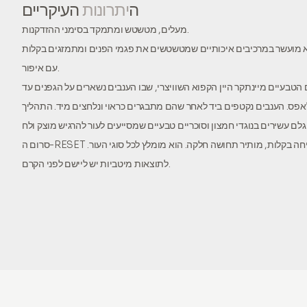
ה
יתרונות
העיקריים
מעלים, מטשטש ומתמקד בסימני ההזדקנות.
א מועשר במרכיבים איכותיים שמטשטשים את פגמי הפנים ומתמזגים בקלות
עם איפור.
הטבעיים מיינתקר היין הקפוא השוויצרי, שבו הענבים נשארים על הגפנים עד
ס. הענבים נקטפים ביד לאחר שהם מתבגרים כראוי ונלחצים מיד. התהליך
סרום ה-RESET מעניק אפקט הרמת מט וניתן למריחה בקלות, מותיר תחושה חלקה. הוא מומלץ לכל סוגי העור.
לתוצאות מיטביות יש ליישם לפני הקרם.