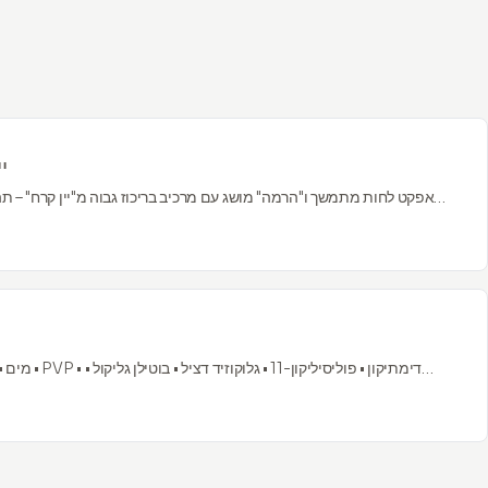
י
אפקט לחות מתמשך ו"הרמה" מושג עם מרכיב בריכוז גבוה מ"יין קרח" – תה
כיוון שהענבים נשארים על הגפן עד שהטמפרטורה יורדת מתחת לאפס
מרכיבים ייחודיים המספקים תוצאה מידית עם אפקט מתמשך.
מים • ציקלופנטאסילו
פולימתילסילססקוויו
אקרילויד