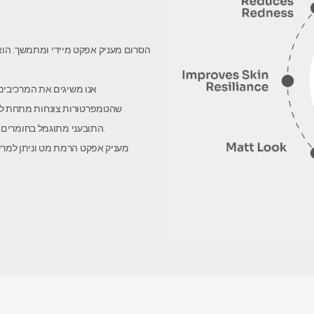
הסרום מעניק אפקט מיידי ומתמשך. הו
אנו משיגים את המרכיבים 
שהטמפרטורות צונחות מתחת לאפ
התובעני מתוגמל בחומרים גלם עשירים בנוגדי חמצון וסוכריים טבעיים שמסייעים לעור להרגיש מוצק ולח.