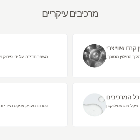
מרכיבים עיקריים
ין קרח שווייצרי
ליך החילוץ מסובך,
משפר חדירה: על ידי פירוק 
. הפורמולה מכילה
שמשפר את הביצועים של המוצר. מזי
כמרכך על ידי יצירת מחסום על העור, שמונע אובדן מים ומרכך ומנעך.
כל המרכיבים
קסן • PVP • דימתיקון • פוליסיליקון-11 • גלוקוזיד דציל • בוטילן גליקול •
הסרום מעניק אפקט מיידי ו
קסן • פוליסורבט 60 • שרף • יין • קרוס פולימר אמוניום
הפנים ומתמזגים בקלות עם איפור. מעלים, מטשטש ומתמקד בסימני ההזדקנות.
ימתילטוראט/VP • פנוקסיאתנול • אימידזולידיניל אוראה • ציקלוהקסאסילוקסן •
מלטודקסטרין