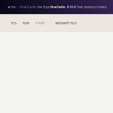
.
במתנה בהזמנות מעל
€100
theCalm.
קבלו את
theCalm.
חדש ·
כיצד להשתמש
למידה
חנות
בית
בלוג
Events
® חומצה היאלורונית סוניקייטד
מזותרפיה – מדע & יתרונות
theOnehydrocollagen
שאלות נפוצות
אודותינו