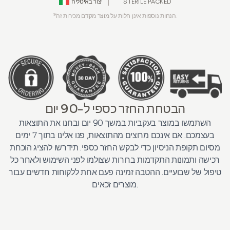
איטליה
STERILE PACKED
יצור ב
*הנחות נוספות אינן חלות על מוצר מקדם מכירות זה.
הבטחת החזר כספי ל-90 יום
השתמשו במוצר בעקביות במשך 90 יום ובחנו את התוצאות
בעצמכם. אם אינכם מרוצים מהתוצאות, פנו אלינו בתוך 7 ימים
מסיום תקופת הניסיון כדי לבקש החזר כספי. תידרשו להציג הוכחת
רכישה ותמונות התקדמות ברורות שצולמו לפני השימוש ולאחר כל
טיפול של שבועיים. ההטבה זמינה פעם אחת ללקוחות חדשים עבור
מוצרים זכאים.