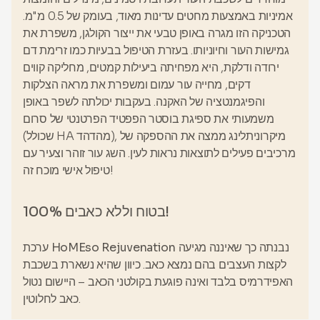
אמיניות באמצעות מחטים עדינות מאוד, בעומק של 0.5 מ"מ.
הטכניקה הזו מגרה באופן טבעי את ייצור הקולגן, משפרת את
גמישות העור וחיוניותו. בעזרת הטיפול בבעיות כמו זרימת דם
ירודה ודלקת, היא מפחיתה ביעילות קמטים, מחליקה קווים
דקים, מחייה עור עמום ומשפרת את מראה הצלקות
והפיגמנטציה של האקנה. בעקבות יכולתה לשפר באופן
משמעותי את ספיגת בוסטר הפפטיד הפרטנטי של סרום
(שכולל HA מהדהד), מיקרוניתלינג ממצה את ההספקה של
מרכיבים פעילים לתוצאות נראות לעין. השג עור זוהר וצעיר עם
טיפול אישי מוכח זה!
100% בטוח וללא כאבים!
נבנתה כך שאיננה מגיעה
ערכת HoMEso Rejuvenation
לקצות העצבים בהם נמצא כאב. כיוון שהיא נשארת בשכבת
האפידרמיס בלבד ואינה פוגעת בקולטני הכאב – היישום
נטול
.
כאב לחלוטין