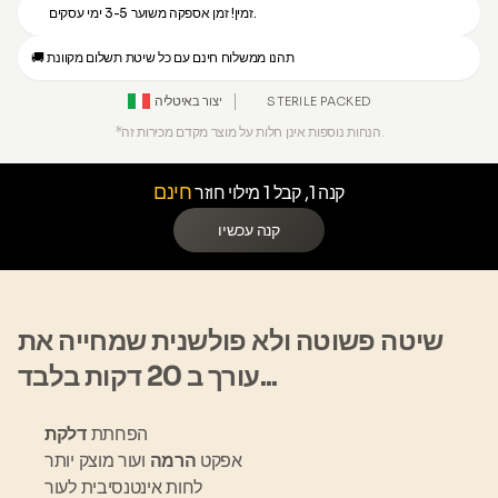
זמין! זמן אספקה משוער 3-5 ימי עסקים.
🚚 תהנו ממשלוח חינם עם כל שיטת תשלום מקוונת
איטליה
STERILE PACKED
יצור ב
*הנחות נוספות אינן חלות על מוצר מקדם מכירות זה.
חינם
קנה 1, קבל 1 מילוי חוזר
קנה עכשיו
שיטה פשוטה ולא פולשנית שמחייה את
עורך ב 20 דקות בלבד...
הפחתת
דלקת
אפקט
הרמה
ועור מוצק יותר
לחות אינטנסיבית לעור