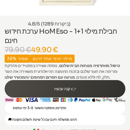
4.8/5 (1289 ביקורות)
ערכת חידוש HoMEso - 1+1 חבילת מילוי
חינם
79.90 €
49.90 €
מילוי חוזר אחד חינם
שמור 38%
טיפול מזותרפיה מנוחות הבית שלכם.
נוסחה עשירה בפפטידים מהדקת
ומרימה את העור שלכם ובזכות החומצה ההיאלורונית משאירה את העור
מגיעה עם הסרום המהפכני והמכשיר שלנו.
חלק, לח וללא פגמים.
קנה עכשיו 👉
זמין! זמן אספקה משוער 3-5 ימי עסקים.
🚚 תהנו ממשלוח חינם עם כל שיטת תשלום מקוונת