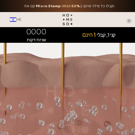
.
וקבלו כל מילוי סרום ב
50% הנחה
Micro Stamp
קנו את
HE
0
00
00
1 חינם
קני 1, קבלי
שניות
דקות