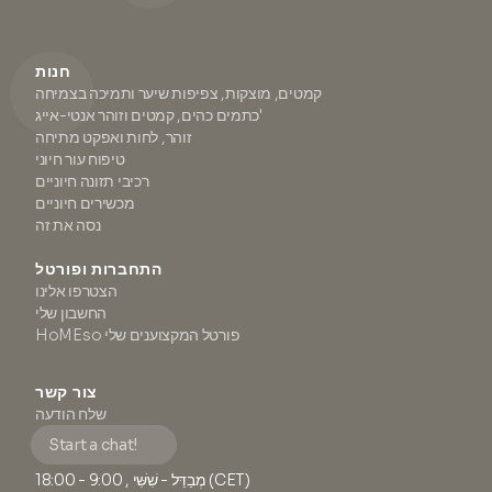
חנות
קמטים, מוצקות, צפיפות שיער ותמיכה בצמיחה
כתמים כהים, קמטים וזוהר אנטי-אייג'
זוהר, לחות ואפקט מתיחה
טיפוח עור חיוני
רכיבי תזונה חיוניים
מכשירים חיוניים
נסה את זה
התחברות ופורטל
הצטרפו אלינו
החשבון שלי
HoMEso פורטל המקצוענים שלי
צור קשר
שלח הודעה
Start a chat!
מְבַדֵּל - שִׁשִּׁי , 9:00 - 18:00 (CET)