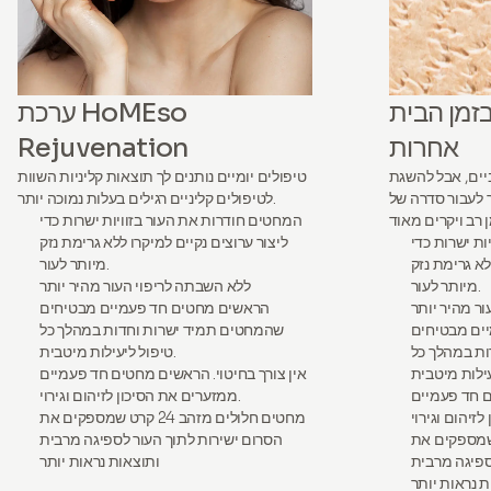
זמן הבית
ערכת HoMEso
אחרות
Rejuvenation
יים, אבל להשגת
טיפולים יומיים נותנים לך תוצאות קליניות השוות
ך לעבור סדרה של
לטיפולים קליניים רגילים בעלות נמוכה יותר.
המחטים חודרות את העור בזוויות ישרות כדי
ת ישרות כדי
ליצור ערוצים נקיים למיקרו ללא גרימת נזק
לא גרימת נזק
מיותר לעור.
מיותר לעור.
ללא השבתה לריפוי העור מהיר יותר
ר מהיר יותר
הראשים מחטים חד פעמיים מבטיחים
ים מבטיחים
שהמחטים תמיד ישרות וחדות במהלך כל
ת במהלך כל
טיפול ליעילות מיטבית.
אין צורך בחיטוי. הראשים מחטים חד פעמיים
ם חד פעמיים
ממזערים את הסיכון לזיהום וגירוי.
מחטים חלולים מזהב 24 קרט שמספקים את
 מזהב 24 קרט שמספקים את
הסרום ישירות לתוך העור לספיגה מרבית
ספיגה מרבית
ותוצאות נראות יותר
ת נראות יותר