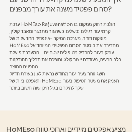
סרום פפטיד משנה את עורך מבפנים?
ערכת HoMEso Rejuvenation הולכת רחוק ממקום בו
קרמי עור רגילים נכשלים. כשהעור מתבגר ומאבד קולגן,
מוצקות וזוהר,
מערכת המיקרו-אינפוזיה החדשנית של
מחדירה את
בוסטר הסרום הפפטידי המיוחד
אל
HoMEso
עומק העור. להבדיל מטיפולים שטחיים – המערכת פועלת
בלב הבעיה, מעודדת
ייצור קולגן
והופכת את תהליך ההזדקנות
מהפנים החוצה.
השג זוהר צעיר ועור מחודש נראות לעין בעזרת הדיוק
והאפקטיביות של HoMEso. העמק את משטר הטיפול בעור
שלך להילחם בגיל היכן שזה חשוב ביותר.
HoMEso מציע אפקטים מיידיים וארוכי טווח