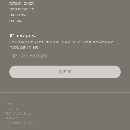
תנאים והגבלות
מדיניות פרטיות
אימפרסום
אודותינו
#1 עיתון לעור
עשו כאלפי אחרים וגילו איך לשפר את בריאות עורך עם השראה אין
סופית ותוכן בלעדי.
הירשם
2026
HOMESO
DIVINE LAB d.o.o.
SI94543917
Org. 8588597000
US