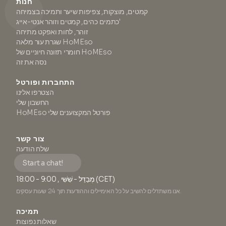
חנות
קמטים, מוצקות, צפיפות שיער ותמיכה בצמיחה
כתמים כהים, קמטים וזוהר אנטי-אייג'
זוהר, לחות ואפקט מתיחה
שגרת עור מלאה HoMEso
חומרי תזונה חיוניים של HoMEso
נסה את זה
התחברות ופורטל
הצטרפו אלינו
החשבון שלי
HoMEso פורטל המקצוענים שלי
צור קשר
שלח הודעה
Start a chat!
מְבַדֵּל - שִׁשִּׁי , 9:00 - 18:00 (CET)
אנו משתדלים להשיב על כל האימיילים וההודעות תוך 24 שעות עסקים.
תמיכה
שאלות נפוצות