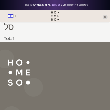
.
במתנה בהזמנות מעל
€100
theCalm.
קבלו את
HE
0
סל
Total