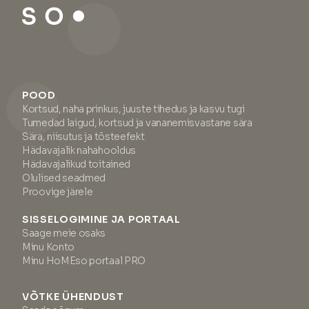
POOD
Kortsud, naha prinkus, juuste tihedus ja kasvu tugi
Tumedad laigud, kortsud ja vananemisvastane sära
Sära, niisutus ja tõsteefekt
Hädavajalik nahahooldus
Hädavajalikud toitained
Olulised seadmed
Proovige järele
SISSELOGIMINE JA PORTAAL
Saage meie osaks
Minu Konto
Minu HoMEso portaal PRO
VÕTKE ÜHENDUST