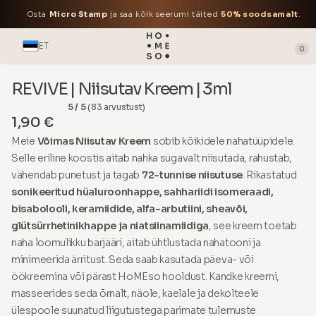
Osta
Micro Stamp
ja saa kõik seerumi täited
50% soodsamalt
.
ET
0
REVIVE | Niisutav Kreem | 3ml
5 / 5
(83 arvustust)
1,90 €
Meie
Võimas Niisutav Kreem
sobib kõikidele nahatüüpidele.
Selle eriline koostis aitab nahka sügavalt niisutada, rahustab,
vähendab punetust ja tagab
72-tunnise niisutuse
. Rikastatud
sonikeeritud hüaluroonhappe, sahhariidi isomeraadi,
bisabolooli, keramiidide, alfa-arbutiini, sheavõi,
glütsürrhetinikhappe ja niatsiinamiidiga
, see kreem toetab
naha loomulikku barjääri, aitab ühtlustada nahatooni ja
minimeerida ärritust. Seda saab kasutada päeva- või
öökreemina või pärast HoMEso hooldust. Kandke kreemi,
masseerides seda õrnalt, näole, kaelale ja dekolteele
ülespoole suunatud liigutustega parimate tulemuste