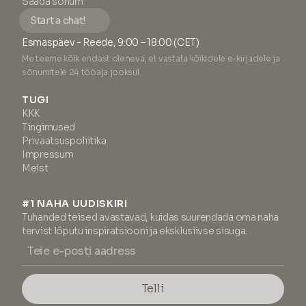
Saada sõnum
Start a chat!
Esmaspäev - Reede, 9:00 – 18:00 (CET)
Me teeme kõik endast oleneva, et vastata kõikidele e-kirjadele ja
sõnumitele 24 tööaja jooksul.
TUGI
KKK
Tingimused
Privaatsuspoliitika
Impressum
Meist
#1 NAHA UUDISKIRI
Tuhanded teised avastavad, kuidas suurendada oma naha
tervist lõputu inspiratsiooni ja eksklusiivse sisuga.
Telli