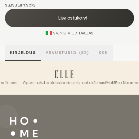
saavutamiseks.
Lisa ostukorvi
ITAALIAS
VALMISTATUD
KIRJELDUS
ARVUSTUSED
(83)
KKK
lle eest...
Lõpuks nahahooldustoode, mis toob tulemusi!
HoMEso Noorenemis