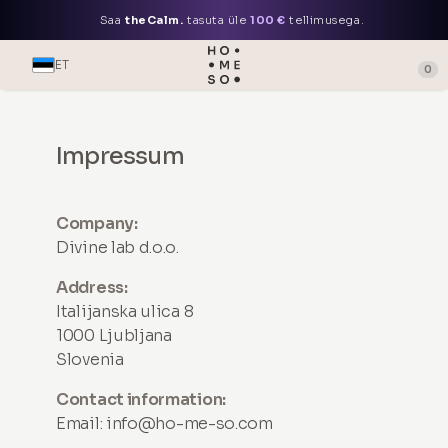
Saa
theCalm.
tasuta üle
100 €
tellimusega.
ET
0
Impressum
Company:
Divine lab d.o.o.
Address:
Italijanska ulica 8
1000 Ljubljana
Slovenia
Contact information:
Email:
info@ho-me-so.com