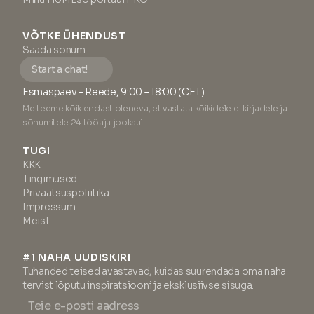
VÕTKE ÜHENDUST
Saada sõnum
Start a chat!
Esmaspäev - Reede, 9:00 – 18:00 (CET)
Me teeme kõik endast oleneva, et vastata kõikidele e-kirjadele ja
sõnumitele 24 tööaja jooksul.
TUGI
KKK
Tingimused
Privaatsuspoliitika
Impressum
Meist
#1 NAHA UUDISKIRI
Tuhanded teised avastavad, kuidas suurendada oma naha
tervist lõputu inspiratsiooni ja eksklusiivse sisuga.