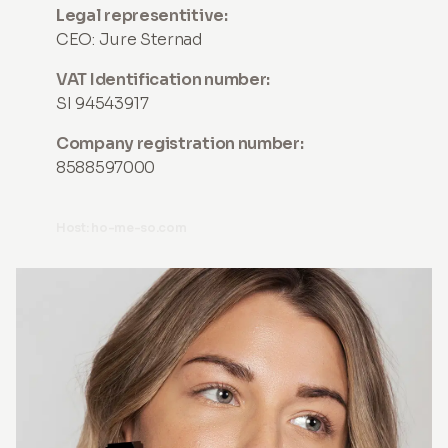
Legal representitive:
CEO: Jure Sternad
VAT Identification number:
SI 94543917
Company registration number:
8588597000
Host: ho-me-so.com