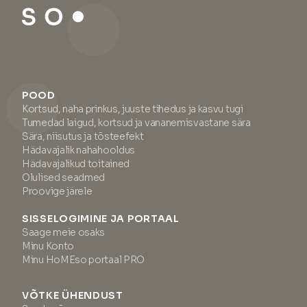
POOD
Kortsud, naha prinkus, juuste tihedus ja kasvu tugi
Tumedad laigud, kortsud ja vananemisvastane sära
Sära, niisutus ja tõsteefekt
Hädavajalik nahahooldus
Hädavajalikud toitained
Olulised seadmed
Proovige järele
SISSELOGIMINE JA PORTAAL
Saage meie osaks
Minu Konto
Minu HoMEso portaal PRO
VÕTKE ÜHENDUST