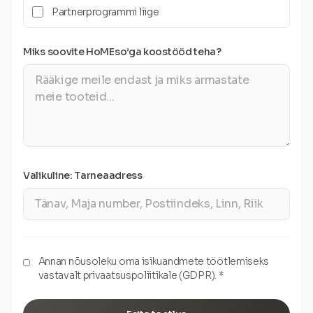
Partnerprogrammi liige
Miks soovite HoMEso’ga koostööd teha?
Valikuline: Tarneaadress
Annan nõusoleku oma isikuandmete töötlemiseks
vastavalt privaatsuspoliitikale (GDPR). *