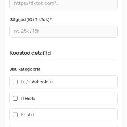
Jälgijad (IG / TikTok) *
Koostöö detailid
Sisu kategooria
Ilu / nahahooldus
Heaolu
Elustiil