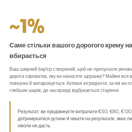
~1%
Саме стільки вашого дорогого крему н
вбирається
Ваш шкірний бар’єр створений, щоб не пропускати речови
дорога сироватка, яку ви наносите щоранку? Майже вся 
поверхні й випаровується. Активні інгредієнти, за які ви пл
глибших шарів, де насправді відбувається старіння.
Результат:
ви продовжуєте витрачати €50, €80, €120
дотримуватися рутини й чекати на результати, яких
ли
ніколи не дасть
.