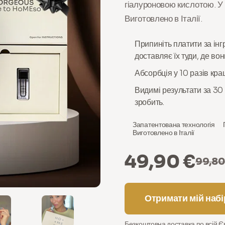
гіалуроновою кислотою. У 
Виготовлено в Італії.
Припиніть платити за інг
доставляє їх туди, де во
Абсорбція у 10 разів кра
Видимі результати за 30 
зробить.
Запатентована технологія
Виготовлено в Італії
49,90 €
99,80
Отримати мій наб
Безкоштовна доставка по всій Є