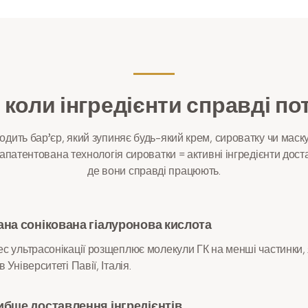
 коли інгредієнти справді по
ить бар’єр, який зупиняє будь-який крем, сироватку чи маск
запатентована технологія сироватки = активні інгредієнти дос
де вони справді працюють.
на сонікована гіалуронова кислота
с ультрасонікації розщеплює молекули ГК на менші частинки, 
 Університеті Павії, Італія.
бше доставлення інгредієнтів