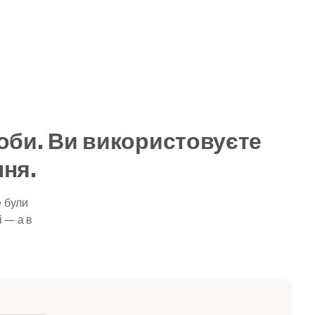
соби. Ви використовуєте
ня.
е були
і — а в