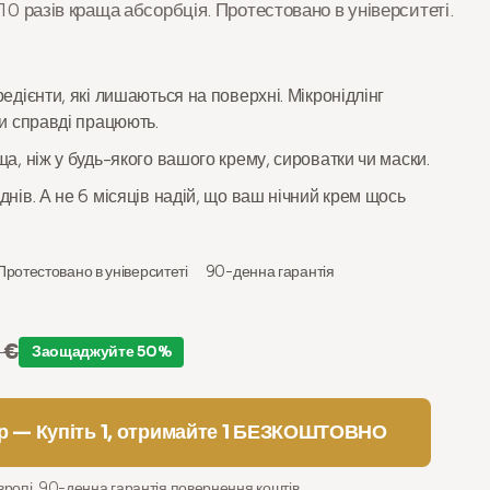
10 разів краща абсорбція. Протестовано в університеті.
редієнти, які лишаються на поверхні. Мікронідлінг
ни справді працюють.
ща, ніж у будь-якого вашого крему, сироватки чи маски.
днів. А не 6 місяців надій, що ваш нічний крем щось
Протестовано в університеті
90-денна гарантія
 €
Заощаджуйте 50%
ір — Купіть 1, отримайте 1 БЕЗКОШТОВНО
вропі. 90-денна гарантія повернення коштів.