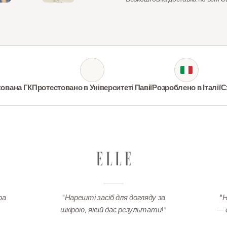
+4
кована ГК
Протестовано в Університеті Павії
Розроблено в Італії
С
ра
"Нарешті засіб для догляду за
"
шкірою, який дає результати!"
— 