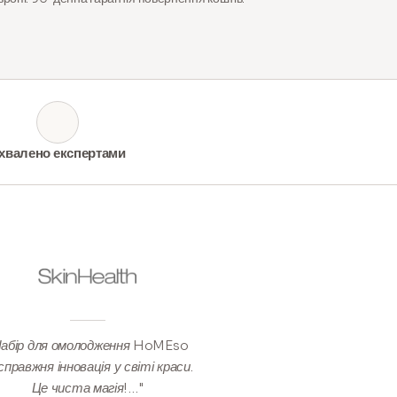
хвалено експертами
Набір для омолодження HoMEso
справжня інновація у світі краси.
Це чиста магія!…"