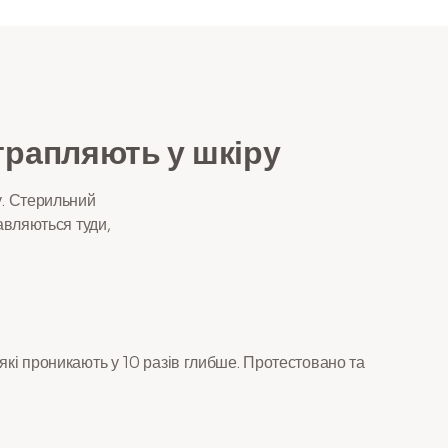
трапляють у шкіру
у. Стерильний
тавляються туди,
які проникають у 10 разів глибше. Протестовано та