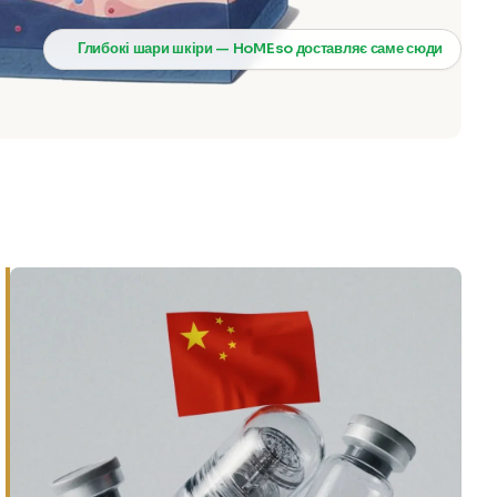
Глибокі шари шкіри — HoMEso доставляє саме сюди