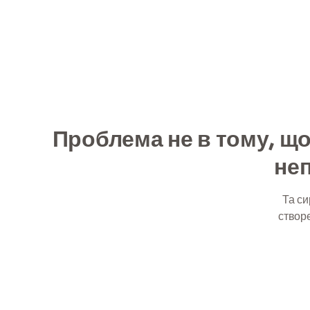
Проблема не в тому, що
не
Та си
створе