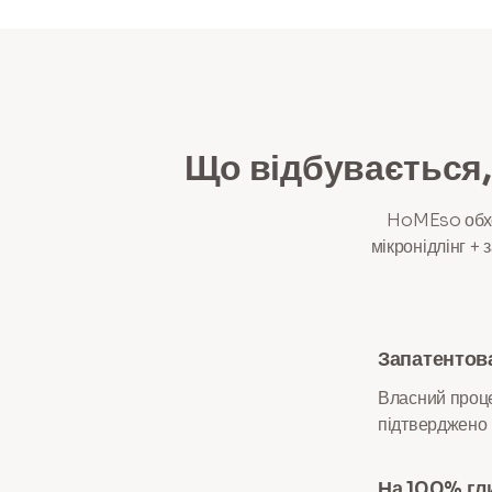
Що відбувається,
HoMEso обход
мікронідлінг + 
Запатентова
Власний проце
підтверджено в
На 100% гли