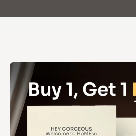
ДОСТАВКА У 70+ КРАЇН
ВИРОБЛЕНО В ІТАЛІЇ
Головна
Магазин
Навчання
Як використовувати
Блог
Events
® Сонікована Гіалуронова
Кислота
Мезотерапія – наука і переваги
theOnehydrocollagen
Поширені Запитання
Про нас