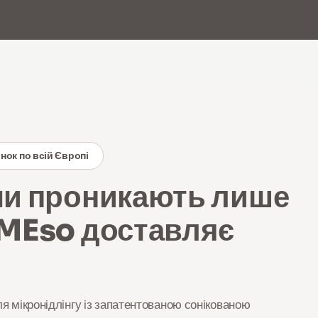
UK
0
нок по всій Європі
ми проникають лише
oMEso доставляє
я мікронідлінгу із запатентованою сонікованою