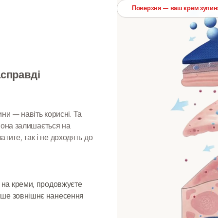
Поверхня — ваш крем зупин
асправді
ни — навіть корисні. Та
вона залишається на
атите, так і не доходять до
 на креми, продовжуєте
ше зовнішнє нанесення