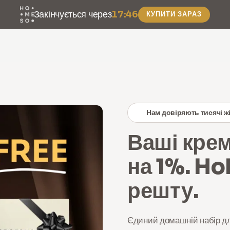
Закінчується через
17:46
КУПИТИ ЗАРАЗ
Нам довіряють тисячі жі
Ваші кре
на 1%. H
решту.
Єдиний домашній набір дл