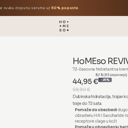
te svaku dopunu seruma uz
50% popusta
.
HoMEso REVIV
72-časovna hidratantna kre
5 / 5
(83 рецензија)
44,95 €
-25%
59,90 €
Dubinska hidratacija, trajan 
traje do 72 sata.
Pomaže da obezbedi
dugot
obrađenu HA i Saccharide Is
receptore vlage u koži
Pomaže u obnavljanju bari