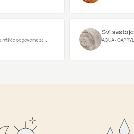
kože poboljšavanjem nivoa
umirujućim i hid
zagađenja i pobol
Svi sastojc
lja mišiće odgovorne za
AQUA • CAPRYL
ože smanjiti izgled finih
PROPANEDIOL 
ISONONANOATE
BUTYROSPER-MU
POLYGLYCERYL-
•SODIUM POLY
POLYME-THYLS
ARBUTIN • PA
ETHYLHEXYLGL
LACTYLATE • GL
CHOLESTEROL 
AMMONIUM AC
HYALURONATE •
PHENOXYETHA