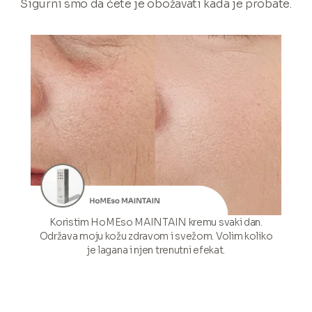
Sigurni smo da ćete je obožavati kada je probate.
Koristim HoMEso MAINTAIN kremu svaki dan.
Održava moju kožu zdravom i svežom. Volim koliko
je lagana i njen trenutni efekat.