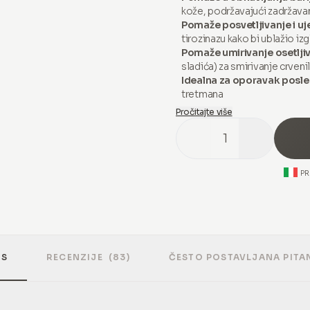
kože, podržavajući zadržava
Pomaže posvetljivanje i u
tirozinazu kako bi ublažio izg
Pomaže umirivanje osetljiv
sladića) za smirivanje crvenil
Idealna za oporavak posle
tretmana
Pročitajte više
1
P
IS
RECENZIJE
(83)
ČESTO POSTAVLJANA PITA