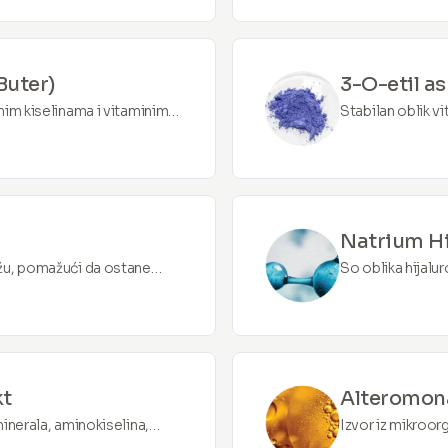
Buter)
3-O-etil as
nim kiselinama i vitaminima.
Stabilan oblik v
tirane kože i zaštiti od
i stimulisanju p
Natrium Hi
ožu, pomažući da ostane
So oblika hijal
omogućava lakše 
glatkoću fine lini
kt
Alteromona
minerala, aminokiselina,
Izvor iz mikroo