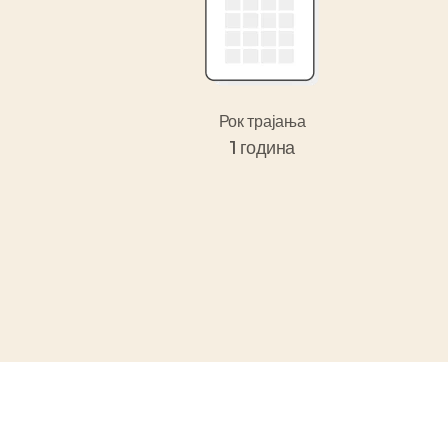
Рок трајања
1 година