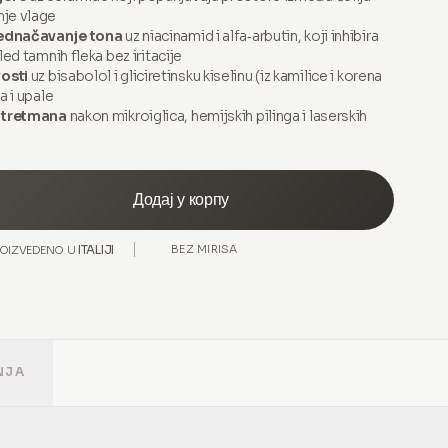
nje vlage
jednačavanje tona
uz niacinamid i alfa‑arbutin, koji inhibira
led tamnih fleka bez iritacije
osti
uz bisabolol i gliciretinsku kiselinu (iz kamilice i korena
a i upale
 tretmana
nakon mikroiglica, hemijskih pilinga i laserskih
Додај у корпу
ITALIJI
BEZ MIRISA
ROIZVEDENO U
NJA