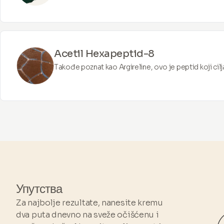
beta-glukana i vitamina. Može poboljšati kvalitet 
vlage i revitalizacijom površine kože.
Acetil Hexapeptid-8
Takođe poznat kao Argireline, ovo je peptid koji ci
formiranje linija izraza. Inhibicijom pokreta mišića, m
linija i bora.
Упутства
Za najbolje rezultate, nanesite kremu
dva puta dnevno na sveže očišćenu i