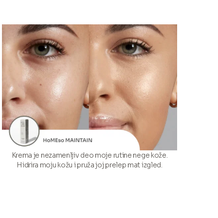
Krema je nezamenljiv deo moje rutine nege kože.
Hidrira moju kožu i pruža joj prelep mat izgled.