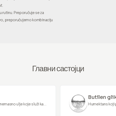
t.
rutinu. Preporučuje se za
uvo, preporučujemo kombinaciju
Главни састојци
Butilen gli
 nemasno ulje koje služi kao
Humektans koji pr
že i smanjuje gubitak vlage.
poboljšava apsor