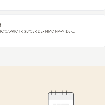
ratacionim svojstvima. Može pomoći u zaštiti kože od
jšati hidrataciju.
i
IC/CAPRIC TRIGLYCERIDE • NIACINA-MIDE •
GLYCERYL STEARATE • CETYL ALCOHOL • ISONONYL
 • GLYCERYL BEHENATE/EICOSADIOATE • GLYCERIN •
M PARKII BUTTER • POLYGLYCERYL-10 STEARATE •
6 TRISTEARATE • CETEARYL ALCOHOL • CAPRYLYL GLYCOL
ACRYLOYLDIME-THYL TAURATE • HYDROXYPROPYL GUAR •
ILSESQUIOXANE • GLYCERYL CAPRYLATE • ALPHA-
NTHENOL•BISABOLOL •
YCERIN•SACCHARIDE ISOMERATE • SODIUM LAUROYL
YCYRRHETINIC ACID • CERAMIDE 3 • CERAMIDE 6 1 •
• PHYTOSPHINGOSINE • CARBOMER • XANTHAN GUM •
RYLOYLDIMETHYLTAURATE/VP COPOLYMER • SODIUM
 CITRIC ACID • SODIUM CITRATE • CERAMIDE 1•
NOL.