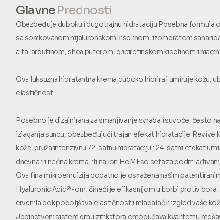
Glavne
Prednosti
Obezbeđuje duboku i dugotrajnu hidrataciju Posebna formula
sa sonikovanom hijaluronskom kiselinom, izomeratom saharida
alfa-arbutinom, shea puterom, gliciretinskom kiselinom i niac
Ova luksuzna hidratantna krema duboko hidrira i umiruje kožu, ub
elastičnost.
Posebno je dizajnirana za smanjivanje svraba i suvoće, često na
izlaganja suncu, obezbeđujući trajan efekat hidratacije. Revive
kože, pruža intenzivnu 72-satnu hidrataciju i 24-satni efekat umi
dnevna ili noćna krema, ili nakon HoMEso seta za podmlađivanj
Ova fina mikroemulzija dodatno je osnažena našim patentiran
Hyaluronic Acid®-om, čineći je efikasnijom u borbi protiv bora, d
crvenila dok poboljšava elastičnost i mladalački izgled vaše kož
Jedinstveni sistem emulzifikatora omogućava kvalitetnu mešav