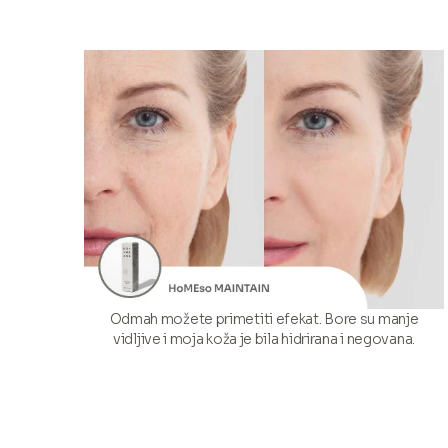
Odmah možete primetiti efekat. Bore su manje
vidljive i moja koža je bila hidrirana i negovana.