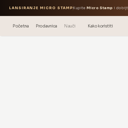
LANSIRANJE MICRO STAMP
Kupite
Micro Stamp
i dobij
Početna
Prodavnica
Nauči
Kako koristiti
Blog
Events
® Sonirana hijaluronska kiselina
Mezoterapija – nauka i koristi
theOnehydrocollagen
Često postavljana pitanja
O nama