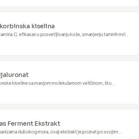
korbinska kiselina
itamina C, efikasan u posvetljivanju kože, smanjenju tamnih mrlja
roizvodnje kolagena za čvršću kožu.
jaluronat
uronske kiseline sa manjom molekularnom veličinom, što
prodiranje u kožu. Hidrira tako što zadržava molekule vode,
je i bore.
s Ferment Ekstrakt
rganizama dubokog mora, ovaj ekstrakt je poznat po svojim