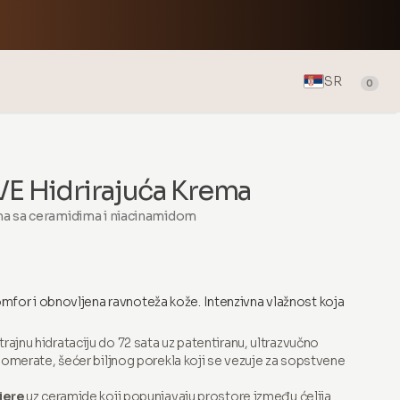
SR
0
E Hidrirajuća Krema
ma sa ceramidima i niacinamidom
komfor i obnovljena ravnoteža kože. Intenzivna vlažnost koja
rajnu hidrataciju do 72 sata uz patentiranu, ultrazvučno
omerate, šećer biljnog porekla koji se vezuje za sopstvene
jere
uz ceramide koji popunjavaju prostore između ćelija