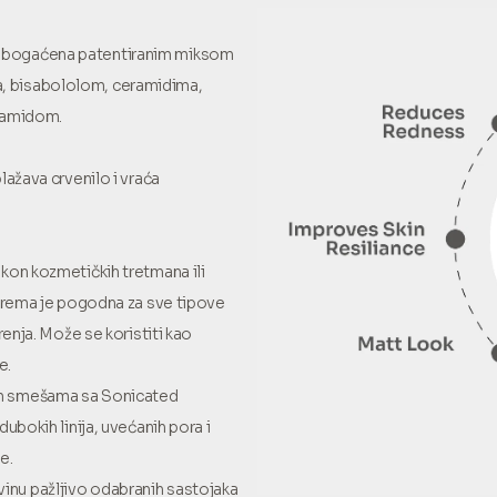
 obogaćena patentiranim miksom
, bisabololom, ceramidima,
inamidom.
lažava crvenilo i vraća
kon kozmetičkih tretmana ili
 krema je pogodna za sve tipove
renja. Može se koristiti kao
e.
im smešama sa Sonicated
ubokih linija, uvećanih pora i
e.
inu pažljivo odabranih sastojaka