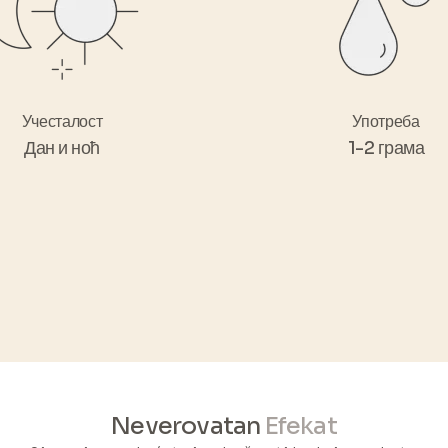
Учесталост
Употреба
Дан и ноћ
1-2 грама
Neverovatan
Efekat