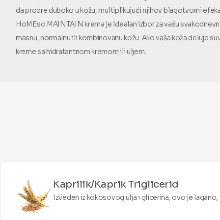
da prodre duboko u kožu, multiplikujući njihov blagotvorni efeka
HoMEso MAINTAIN krema je idealan izbor za vašu svakodnevnu 
masnu, normalnu ili kombinovanu kožu. Ako vaša koža deluje s
kreme sa hidratantnom kremom ili uljem.
Kaprilik/Kaprik Triglicerid
Izveden iz kokosovog ulja i glicerina, ovo je lagano,
odličan ovlaživač. Pomaže u obnavljanju površine ko