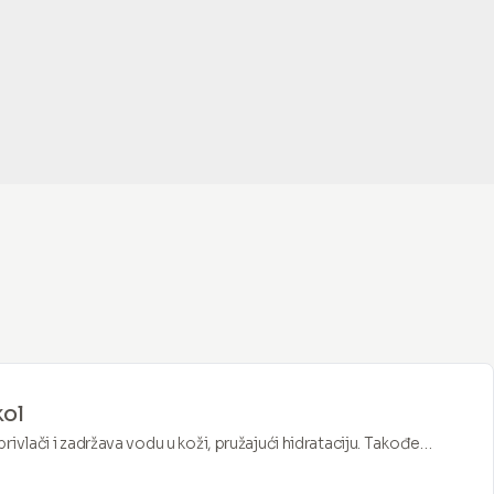
kol
ivlači i zadržava vodu u koži, pružajući hidrataciju. Takođe
pciju drugih sastojaka u kožu.