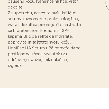
osušenu kožu. Nanesite na lice, vrat i
dekolte.
Za upotrebu, nanesite malu količinu
seruma ravnomerno preko celog lica,
vrata i dekoltea pre nego što nastavite
sa hidratantnom kremom ili SPF
kapima. Bilo da želite da hidrirate,
popravite ili zaštitite svoju kožu,
HoMEso HA Serum + B5 pomaže da se
postigne savršena ravnoteža za
održavanje svežeg, mladalačkog
izgleda.