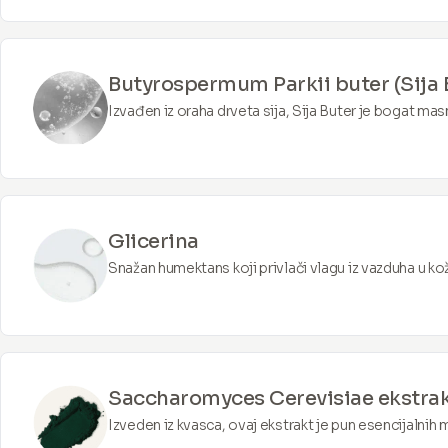
Butyrospermum Parkii buter (Sija 
Izvađen iz oraha drveta sija, Sija Buter je bogat mas
Izuzetno je hidratantan i može pomoći u umirivanju iri
faktora životne sredine.
Glicerina
Snažan humektans koji privlači vlagu iz vazduha u k
hidrirana, meka i puna.
Saccharomyces Cerevisiae ekstra
Izveden iz kvasca, ovaj ekstrakt je pun esencijalnih 