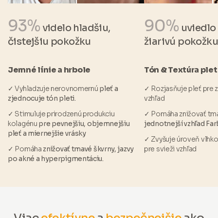
93%
90%
videlo hladšiu,
uviedlo 
čistejšiu pokožku
žiarivú pokožku
Jemné línie a hrbole
Tón & Textúra plet
✓ Vyhladzuje nerovnomernú
pleť a
✓ Rozjasňuje pleť pre zd
zjednocuje tón pleti.
vzhľad
✓ Stimuluje prirodzenú produkciu
✓ Pomáha znižovať tma
kolagénu
pre pevnejšiu, objemnejšiu
jednotnejší vzhľad Far
pleť a miernejšie vrásky
✓ Zvyšuje úroveň vlhkos
✓ Pomáha
znižovať tmavé škvrny, jazvy
pre svieži vzhľad
po akné a hyperpigmentáciu.
Viac
efektívne
a
bezpečnejšie
ako