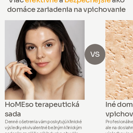
domáce zariadenia na vpichovanie
VS
HoMEso terapeutická
Iné dom
sada
vpichov
Denné ošetrenia vám poskytujú klinické
Profesionálne
výsledky ekvivalentné bežným klinickým
ale na dosiah