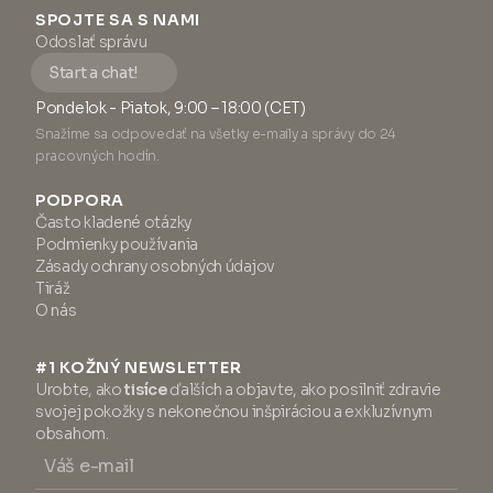
SPOJTE SA S NAMI
Odoslať správu
Start a chat!
Pondelok - Piatok, 9:00 – 18:00 (CET)
Snažíme sa odpovedať na všetky e-maily a správy do 24
pracovných hodín.
PODPORA
Často kladené otázky
Podmienky používania
Zásady ochrany osobných údajov
Tiráž
O nás
#1 KOŽNÝ NEWSLETTER
Urobte, ako
tisíce
ďalších a objavte, ako posilniť zdravie
svojej pokožky s nekonečnou inšpiráciou a exkluzívnym
obsahom.