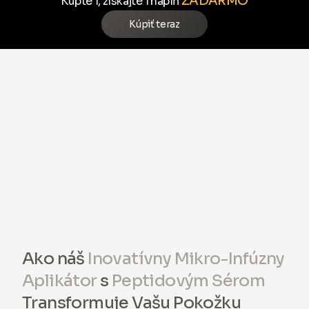
ZADARMO
Kúpte 1, získajte 1 náplň
Kúpiť teraz
Ako náš
Inovatívny Mikro-Infúzny
Aplikátor
s
Peptidovým Sérom
Transformuje Vašu Pokožku