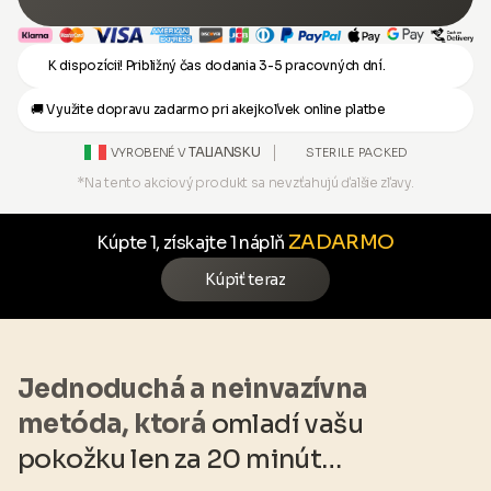
K dispozícii! Približný čas dodania 3-5 pracovných dní.
🚚 Využite dopravu zadarmo pri akejkoľvek online platbe
TALIANSKU
STERILE PACKED
VYROBENÉ V
*Na tento akciový produkt sa nevzťahujú ďalšie zľavy.
ZADARMO
Kúpte 1, získajte 1 náplň
Kúpiť teraz
Jednoduchá a neinvazívna
metóda, ktorá
omladí vašu
pokožku len za 20 minút…