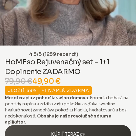
4.8/5 (1289 recenzií)
HoMEso Rejuvenačný set – 1+1
Doplnenie ZADARMO
79,90 €
49,90 €
ULOŽIŤ 38%
+1 NÁPLŇ ZDARMA
Mezoterapia z pohodlia vášho domova.
Formula bohatá na
peptidy napína a zdvíha vašu pokožku a vďaka kyseline
hyalurónovej zanecháva pokožku hladkú, hydratovanú a bez
nedokonalostí.
Obsahuje naše revolučné sérum a
aplikátor.
KÚPIŤ TERAZ 👉