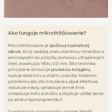
Ako funguje mikroihličkovanie?
Mikroihličkovanie je
špičkový kozmetický
zákrok
, ktorý zavádza zmes vitamínov, minerálov a
aminokyselín do pokožky pomocou ultrajemných
ihiel, dosahujúc hĺbku 0,5 mm. Táto technika
prirodzene stimuluje
produkciu kolagénu
,
zvyšuje elasticitu a vitalitu pokožky. Riešením
problémov ako zlá cirkulácia a zápal efektívne
redukuje vrásky, vyhladzuje jemné línie,
omladzuje mdlú pokožku a zlepšuje vzhľad jaziev
po akné a hyperpigmentácii.
S vynikajúcou schopnosťou výrazne zlepšiť