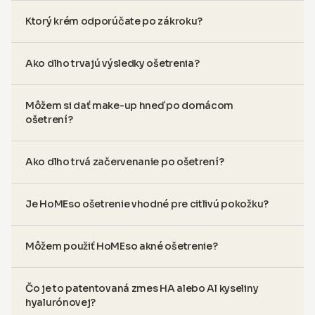
Ktorý krém odporúčate po zákroku?
Ako dlho trvajú výsledky ošetrenia?
Môžem si dať make-up hneď po domácom
ošetrení?
Ako dlho trvá začervenanie po ošetrení?
Je HoMEso ošetrenie vhodné pre citlivú pokožku?
Môžem použiť HoMEso akné ošetrenie?
Čo je to patentovaná zmes HA alebo Al kyseliny
hyalurónovej?