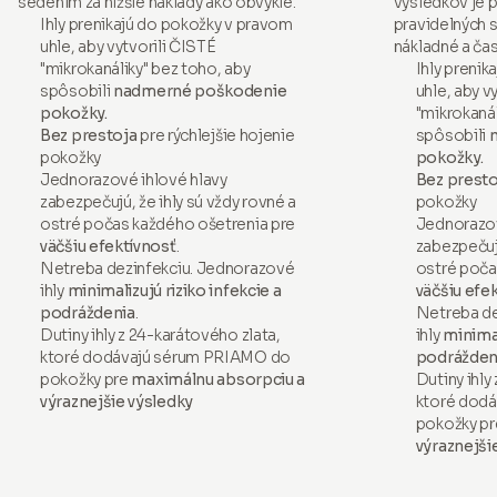
sedením za nižšie náklady ako obvykle.
výsledkov je 
Ihly prenikajú do pokožky v pravom
pravidelných s
uhle, aby vytvorili ČISTÉ
nákladné a ča
"mikrokanáliky" bez toho, aby
Ihly preni
spôsobili
nadmerné poškodenie
uhle, aby v
pokožky.
"mikrokanál
Bez prestoja
pre rýchlejšie hojenie
spôsobili
pokožky
pokožky.
Jednorazové ihlové hlavy
Bez presto
zabezpečujú, že ihly sú vždy rovné a
pokožky
ostré počas každého ošetrenia pre
Jednorazov
väčšiu efektívnosť
.
zabezpečujú
Netreba dezinfekciu. Jednorazové
ostré poča
ihly
minimalizujú riziko infekcie a
väčšiu efe
podráždenia
.
Netreba de
Dutiny ihly z 24-karátového zlata,
ihly
minimal
ktoré dodávajú sérum PRIAMO do
podrážden
pokožky pre
maximálnu absorpciu a
Dutiny ihly
výraznejšie výsledky
ktoré dod
pokožky p
výraznejši