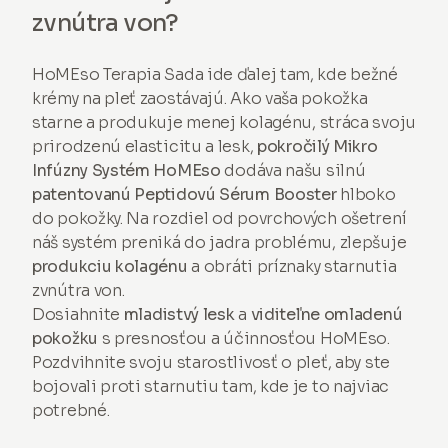
zvnútra von?
HoMEso Terapia Sada ide ďalej tam, kde bežné
krémy na pleť zaostávajú. Ako vaša pokožka
starne a produkuje menej kolagénu, stráca svoju
prirodzenú elasticitu a lesk,
pokročilý Mikro
Infúzny Systém HoMEso
dodáva našu silnú
patentovanú Peptidovú Sérum Booster
hlboko
do pokožky. Na rozdiel od povrchových ošetrení
náš systém preniká do jadra problému, zlepšuje
produkciu kolagénu
a obráti príznaky starnutia
zvnútra von.
Dosiahnite
mladistvý lesk
a
viditeľne omladenú
pokožku
s presnosťou a účinnosťou HoMEso.
Pozdvihnite svoju starostlivosť o pleť, aby ste
bojovali proti starnutiu tam, kde je to najviac
potrebné.