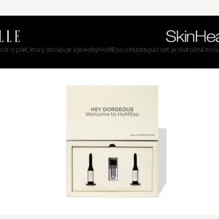
 ktorý doručuje výsledky!
HoMEso omladzujúci set je skutočná inovácia v kráse.