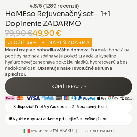
4.8/5 (1289 recenzií)
HoMEso Rejuvenačný set – 1+1
Doplnenie ZADARMO
79,90 €
49,90 €
ULOŽIŤ 38%
+1 NÁPLŇ ZDARMA
Mezoterapia z pohodlia vášho domova.
Formula bohatá na
peptidy napína a zdvíha vašu pokožku a vďaka kyseline
hyalurónovej zanecháva pokožku hladkú, hydratovanú a bez
nedokonalostí.
Obsahuje naše revolučné sérum a
aplikátor.
KÚPIŤ TERAZ 👉
K dispozícii! Približný čas dodania 3-5 pracovných dní.
🚚 Využite dopravu zadarmo pri akejkoľvek online platbe
TALIANSKU
STERILE PACKED
VYROBENÉ V