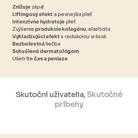
Znižuje
zápal
Liftingový efekt
a pevnejšia pleť
Intenzívne hydratuje
pleť
Zvýšenie
produkcie kolagénu
, elasticita
Vyhladzujúci efekt
s redukciou vrások
Bezbolestná
liečba
Schválené dermatológom
Ušetríte
čas a peniaze
Skutoční užívatelia,
Skutočné
príbehy