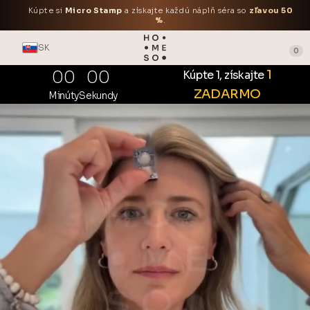
Kúpte si
Micro Stamp
a získajte každú náplň séra so
zľavou 50
%
.
SK
0
00
00
1
Kúpte 1, získajte
ZADARMO
Minúty
Sekundy