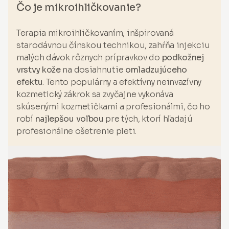
Čo je mikroihličkovanie?
Terapia mikroihličkovaním, inšpirovaná
starodávnou čínskou technikou, zahŕňa injekciu
malých dávok rôznych prípravkov do
podkožnej
vrstvy kože
na dosiahnutie
omladzujúceho
efektu
. Tento populárny a efektívny neinvazívny
kozmetický zákrok sa zvyčajne vykonáva
skúsenými kozmetičkami a profesionálmi, čo ho
robí
najlepšou voľbou
pre tých, ktorí hľadajú
profesionálne ošetrenie pleti.