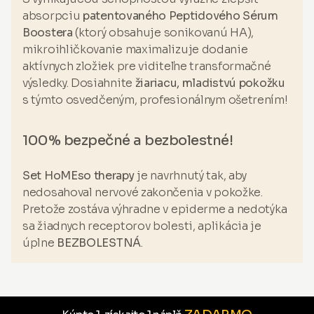
absorpciu
patentovaného Peptidového Sérum
Boostera
(ktorý obsahuje sonikovanú HA),
mikroihličkovanie maximalizuje dodanie
aktívnych zložiek pre viditeľne transformačné
výsledky. Dosiahnite
žiariacu, mladistvú pokožku
s týmto osvedčeným, profesionálnym ošetrením!
100% bezpečné a bezbolestné!
Set HoMEso therapy
je navrhnutý tak, aby
nedosahoval nervové zakončenia v pokožke.
Pretože zostáva výhradne v epiderme a nedotýka
sa žiadnych receptorov bolesti, aplikácia je
úplne
BEZBOLESTNÁ
.