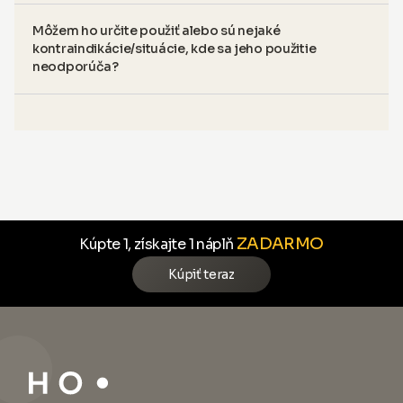
Môžem ho určite použiť alebo sú nejaké
kontraindikácie/situácie, kde sa jeho použitie
neodporúča?
ZADARMO
Kúpte 1, získajte 1 náplň
Kúpiť teraz