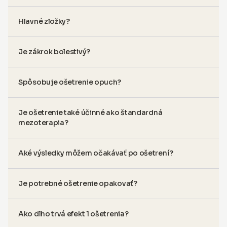
Hlavné zložky?
Je zákrok bolestivý?
Spôsobuje ošetrenie opuch?
Je ošetrenie také účinné ako štandardná
mezoterapia?
Aké výsledky môžem očakávať po ošetrení?
Je potrebné ošetrenie opakovať?
Ako dlho trvá efekt 1 ošetrenia?