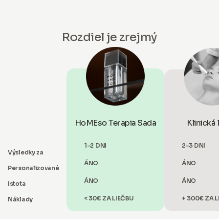
Rozdiel je zrejmý
HoMEso Terapia Sada
Klinická 
1-2 DNI
2-3 DNI
Výsledky za
ÁNO
ÁNO
Personalizované
ÁNO
ÁNO
Istota
< 30€ ZA LIEČBU
+ 300€ ZA 
Náklady