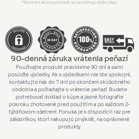
*Na tento akciový produkt sa nevzťahujú ďalšie zľavy.
90-denná záruka vrátenia peňazí
Používajte produkt pravidelne 90 dní a sami
posúďte výsledky. Ak s výsledkami nie ste spokojní,
kontaktujte nás do 7 dní po skončení skúšobného
obdobia a požiadajte o vrátenie peňazí. Budete
potrebovať doklad o kúpe a jasné fotografie
pokroku zhotovené pred použitím a po každom 2-
týždňovom ošetrení. Ponuka je k dispozícii raz pre
zákazníkov, ktorí nakupujú prvýkrát, na oprávnené
produkty.