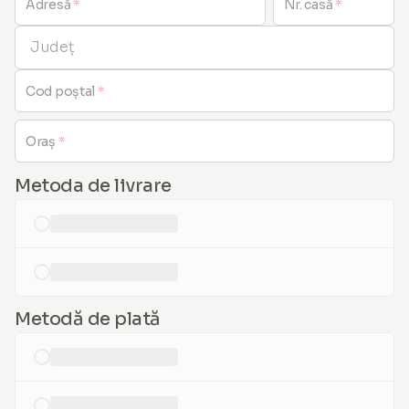
Adresă
*
Nr. casă
*
Județ
Cod poștal
*
Oraș
*
Metoda de livrare
loading...
loading...
Metodă de plată
loading...
loading...