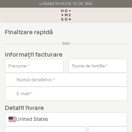
LIVRARE ÎN PESTE 70 DE ȚĂRI
FABRICAT ÎN ITALIA
Finalizare rapidă
SAU
Informații facturare
Prenume
*
Nume de familie
*
Număr de telefon
*
E-mail
*
Detalii livrare
United States