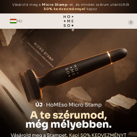
Vásárold meg a
Micro Stamp
-et, és minden szérum utántöltőt
50% kedvezménnyel
kapsz.
HU
0