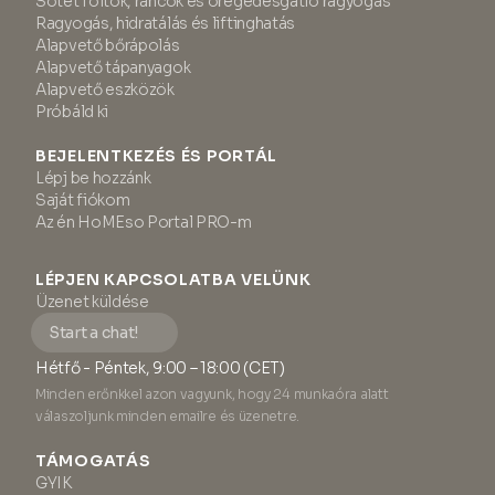
Sötét foltok, ráncok és öregedésgátló ragyogás
Ragyogás, hidratálás és liftinghatás
Alapvető bőrápolás
Alapvető tápanyagok
Alapvető eszközök
Próbáld ki
BEJELENTKEZÉS ÉS PORTÁL
Lépj be hozzánk
Saját fiókom
Az én HoMEso Portal PRO-m
LÉPJEN KAPCSOLATBA VELÜNK
Üzenet küldése
Start a chat!
Hétfő - Péntek, 9:00 – 18:00 (CET)
Minden erőnkkel azon vagyunk, hogy 24 munkaóra alatt
válaszoljunk minden emailre és üzenetre.
TÁMOGATÁS
GYIK