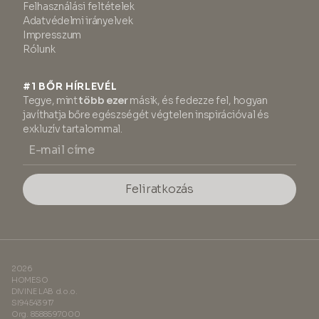
Felhasználási feltételek
Adatvédelmi irányelvek
Impresszum
Rólunk
#1 BŐR HÍRLEVÉL
Tegye, mint
több ezer
másik, és fedezze fel, hogyan
javíthatja bőre egészségét végtelen inspirációval és
exkluzív tartalommal.
Feliratkozás
2026
HOMESO
DIVINE LAB d.o.o.
SI94543917
Org. 8588597000