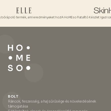
ápoló termék, ami eredményeket hoz!
A HoMEso Fiatalító Készlet igazi szépségi
BOLT
Ráncok, feszesség, a haj sűrűsége és növekedésének
támogatása