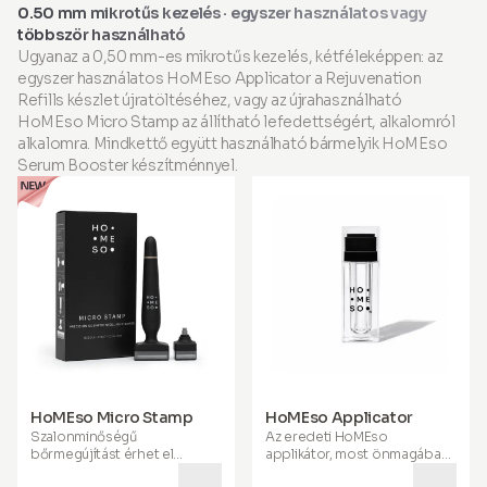
kiegészíteni.
hogy hatékony a ráncok
0.50 mm mikrotűs kezelés · egyszer használatos vagy
csökkentésében, valamint a
többször használható
bőr feszességének,
Ugyanaz a 0,50 mm-es mikrotűs kezelés, kétféleképpen: az
rugalmasságának,
hidratáltságának és
egyszer használatos HoMEso Applicator a Rejuvenation
tónusának javításában. Ez a
Refills készlet újratöltéséhez, vagy az újrahasználható
hatékony keverék
HoMEso Micro Stamp az állítható lefedettségért, alkalomról
látványosan egészségesebb,
alkalomra. Mindkettő együtt használható bármelyik HoMEso
fényesebb hajat és erősebb,
simább körmöket
is támogat,
Serum Booster készítménnyel.
segít Önnek a legjobban
kinézni és érezni magát.
Gazdagítva MSM-mel,
hialuronsavval, koenzim Q10-
zel és alapvető vitaminokkal
és ásványi anyagokkal, segít
fenntartani az ízületek
egészségét, előmozdítva az
aktív öregedést, segít a sport
utáni regenerációban és
támogatja az emésztési
funkciókat. Amikor az
egészség és szépség
egyesül, belülről tündököl,
HoMEso Micro Stamp
HoMEso Applicator
igazi jóllétet sugározva kifelé.
Szalonminőségű
Az eredeti HoMEso
bőrmegújítást érhet el
applikátor, most önmagában
otthon. A HoMEso Micro
is elérhető. Töltse fel a tartályt