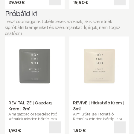
Stamp rendkívül finom, 0.50
a választott Serum
29,90 €
19,90 €
mm-es mikrotűket használ,
Boosterrel, és kopogtassa
hogy simább, feszesebb
végig a bőrét a simább,
Próbáld ki
megjelenésű bőrt és
feszesebb megjelenésért –
egészségesebbnek tűnő
szalon nélkül.
Tesztcsomagjaink tökéletesek azoknak, akik szeretnék
fejbőrt tárjon fel –
kipróbálni krémjeinket és szérumjainkat. Ígérjük, nem fogsz
időpontfoglalás nélkül.
csalódni.
REVITALIZE | Gazdag
REVIVE | Hidratáló Krém |
Krém | 3ml
3ml
A mi
gazdag öregedésgátló
A mi
Erőteljes Hidratáló
krémünk
minden bőrtípusra
Krémünk
minden bőrtípusra
készült, és különösen
alkalmas. Különleges
hasznos
érett, száraz és
formulája mélyen hidratálja
1,90 €
1,90 €
irritált bőrre
. Segít
bőrét, nyugtatja, csökkenti a