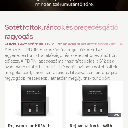
Sötét foltok, ráncok és öregedésgátló
ragyogás
PDRN + exoszómák + B12 + szabadalmaztatott szonikált HA
A HoMEso PDRN + exoszómák megújító készlet az
egyenetlen tónust, a fakóságot és az érettebbnek tűnő bőrt
célozza. A PDRN, az exoszóma-inspirált ápolás, a B12 és a
szabadalmaztatott szonikált HA segít javítani a sötét foltok
megjelenését, finomítani a ráncok látványát, és támogatja a
ragyogóbb, feszesebb, láthatóan megújultnak tűnő bőrt.
-10%
Rejuvenation Kit With
Rejuvenation Kit With