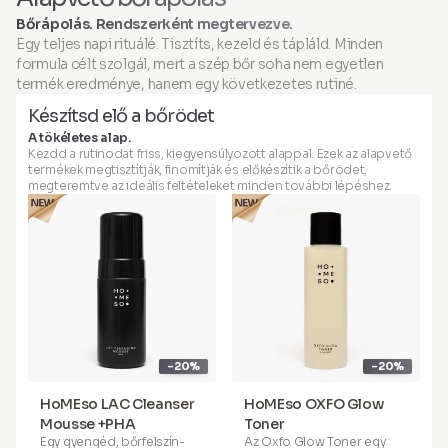
biztonsága, higiéniája és
egy új generációs bőrterápia,
egy új generációs bőrterápia,
A kezelés során apró
teljesítménye csak a HoMEso
amelyet bárhol, bármikor –
amelyet bárhol, bármikor –
Bőrápolás. Rendszerként megtervezve.
csatornák keletkeznek a
applikátorral, az utasításoknak
otthona kényelmében is –
otthona kényelmében is –
Egy teljes napi rituálé. Tisztíts, kezeld és tápláld. Minden
bőrben, amelyek serkentik a
megfelelően történő
megtapasztalhat.
megtapasztalhat.
formula célt szolgál, mert a szép bőr soha nem egyetlen
kollagéntermelést, javítják a
használat esetén
bőr textúráját és
biztosítható. Ne
termék eredménye, hanem egy következetes rutiné.
A csomag tartalma:
A csomag tartalma:
rugalmasságát, illetve
fecskendezze be. Csak ép
Készítsd elő a bőrödet
fokozzák az aktív összetevők
bőrön alkalmazza. Kizárólag
felszívódását a maximális
külsőleges használatra.
A tökéletes alap.
hatékonyság érdekében. Az
Kezdd a rutinodat friss, kiegyensúlyozott alappal. Ezek az alapvető
innovatív, otthoni használatra
termékek megtisztítják, finomítják és előkészítik a bőrödet,
tervezett mikroinjekciós
megteremtve az ideális feltételeket minden további lépéshez.
applikátorunkkal, valamint
szabadalmaztatott
Peptid
Szérum Boosterünkkel
(szonikált hialuronsavat
tartalmaz), teljesen
biztonságosan és
fájdalommentesen érheti el
ugyanezt.
HoMEso
nem időponthoz
kötött bőrápolási kezelés. Ez
-20%
-20%
egy új generációs bőrterápia,
amelyet bárhol, bármikor –
otthona kényelmében is –
HoMEso LAC Cleanser
HoMEso OXFO Glow
megtapasztalhat.
Mousse +PHA
Toner
Egy gyengéd, bőrfelszín-
Az Oxfo Glow Toner egy