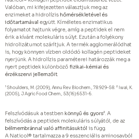
Valóban, mi kifejezetten választjuk meg az
enzimeket a hidrolízis
hőmérsékletével és
időtartamával
együtt. Kíméletes enzimatikus
folyamatot hajtunk végre, amíg a peptidek el nem
érik a kívánt molekuláris súlyt. Ezután a folyékony
hidrolizátumot szárítjuk. A termék agglomerálódhat
is, hogy könnyen vízben oldódó kollagén peptideket
nyerjünk. A hidrolízis paraméterei határozzák meg a
nyert peptidek különböző
fizikai-kémiai és
érzékszervi jellemzőit
.
¹ Shoulders, M. (2009), Annu Rev Biochem., 78:929-58. ² Iwai, K.
(2005), J Agric Food Chem., 53(16):6531-6.
Felszívódásuk a testben
könnyű és gyors
². A
felszívódás a peptidek molekuláris súlyától, de az
bélmembránnal való affinitásuktól
is függ.
A Naticol® tartalmazza a 9 esszenciális aminosavból