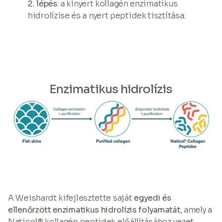
2. lépés
: a kinyert kollagén enzimatikus
hidrolízise és a nyert peptidek tisztítása.
Enzimatikus hidrolízis
A Weishardt kifejlesztette saját
egyedi és
ellenőrzött enzimatikus hidrolízis folyamatát
, amely a
Naticol® kollagén peptidek előállításához vezet.