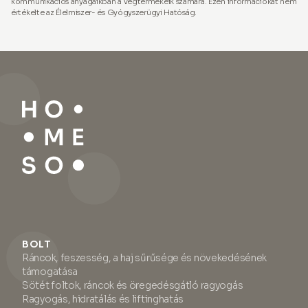
kommunikációs anyagaikban a végtermékeik számára. Ezen információkat nem
értékelte az Élelmiszer- és Gyógyszerügyi Hatóság.
BOLT
Ráncok, feszesség, a haj sűrűsége és növekedésének
támogatása
Sötét foltok, ráncok és öregedésgátló ragyogás
Ragyogás, hidratálás és liftinghatás