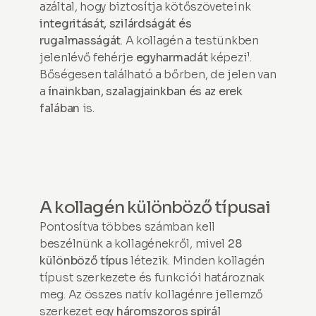
azáltal, hogy biztosítja kötőszöveteink
integritását, szilárdságát és
rugalmasságát
. A kollagén a testünkben
jelenlévő fehérje
egyharmadát
képezi¹.
Bőségesen található a bőrben, de jelen van
a
ínainkban, szalagjainkban és az erek
falában
is.
A kollagén különböző típusai
Pontosítva többes számban kell
beszélnünk a kollagénekről, mivel
28
különböző típus
létezik. Minden kollagén
típust szerkezete és funkciói határoznak
meg. Az összes natív kollagénre jellemző
szerkezet egy
háromszoros spirál