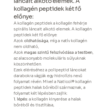
láncait alkotó elemek. A
kollagén peptidek két fő
előnye:
A kollagén peptidek a kollagén fehérje
spirális láncait alkotó elemek. A kollagén
peptidek két fő előnye:
Azok
oldhatósága
, míg a natív kollagén
nem oldható,
Azok
magas szintű felszívódása a testben
,
az alacsonyabb molekuláris súlyuknak
köszönhetően.
Ezek eléréséhez a polipeptid láncokat
darabokra vágják egy hidrolízis nevű
folyamat révén. Mivel a Naticol® kollagén
peptidek halak bőréből származnak, a
folyamat két lépésben zajlik:
1. lépés
: a kollagén kinyerése a halak
bőréből és tisztítása,