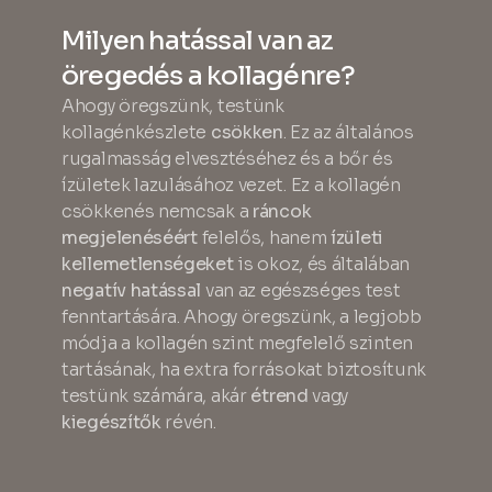
Milyen hatással van az
öregedés a kollagénre?
Ahogy öregszünk, testünk
kollagénkészlete
csökken
. Ez az általános
rugalmasság elvesztéséhez és a bőr és
ízületek lazulásához vezet. Ez a kollagén
csökkenés nemcsak a
ráncok
megjelenéséért
felelős, hanem
ízületi
kellemetlenségeket
is okoz, és általában
negatív hatással
van az egészséges test
fenntartására. Ahogy öregszünk, a legjobb
módja a kollagén szint megfelelő szinten
tartásának, ha extra forrásokat biztosítunk
testünk számára, akár
étrend
vagy
kiegészítők
révén.