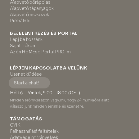
Alapvető bőrápolás
Alapvető tápanyagok
Alapvető eszközök
Próbáld ki
BEJELENTKEZÉS ÉS PORTÁL
Lépj be hozzánk
Saját fiókom
Az én HoMEso Portal PRO-m
LÉPJEN KAPCSOLATBA VELÜNK
Üzenet küldése
Start a chat!
Hétfő - Péntek, 9:00 – 18:00 (CET)
Minden erőnkkel azon vagyunk, hogy 24 munkaóra alatt
válaszoljunk minden emailre és üzenetre.
TÁMOGATÁS
GYIK
Felhasználási feltételek
Adatvédelmi irányelvek