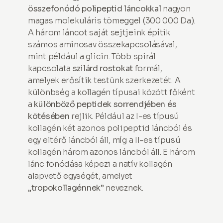
összefonódó polipeptid
láncokkal
nagyon
magas molekuláris tömeggel (300 000 Da).
A három láncot saját sejtjeink építik
számos aminosav összekapcsolásával,
mint például a glicin. Több spirál
kapcsolata
szilárd rostokat
formál,
amelyek erősítik testünk szerkezetét. A
különbség a kollagén típusai között főként
a
különböző peptidek sorrendjében és
kötésében
rejlik. Például az I-es típusú
kollagén két azonos polipeptid láncból és
egy eltérő láncból áll, míg a II-es típusú
kollagén három azonos láncból áll. E három
lánc fonódása képezi a natív kollagén
alapvető egységét, amelyet
„
tropokollagénnek
” neveznek.