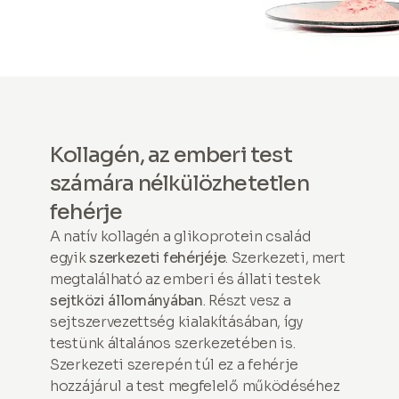
Kollagén, az emberi test
számára nélkülözhetetlen
fehérje
A natív kollagén a glikoprotein család
egyik
szerkezeti fehérjéje
. Szerkezeti, mert
megtalálható az emberi és állati testek
sejtközi állományában
. Részt vesz a
sejtszervezettség kialakításában, így
testünk általános szerkezetében is.
Szerkezeti szerepén túl ez a fehérje
hozzájárul a test megfelelő működéséhez