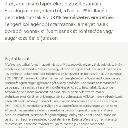
7-et, ami
kiváló tápértéket
biztosít számára.
Fiziológiai előnyeiken túl, a Naticol® kollagén
peptidek tiszták és
100% természetes eredetűek
.
Tengeri kollagénből származnak, amelyet halak
bőréből vonnak ki. Nem esnek át ionizációs vagy
sugárkezelési eljáráson.
Nyilatkozat
A Weishardt által forgalmazott Naticol® összetevőt olyan vállalatoknak szánják,
amelyek élelmiszertermékekbe vagy étrend-kiegészítőkbe kívánják beépíteni.
Így a jelen oldalon említett információk kifejezetten nekik szólnak. Az európai
2006/114/EK irányelv követelményeinek megfelelően a Weishardt garantálja a
Naticol® egészségre gyakorolt jótékony hatásával kapcsolatos információk
valóságát, ha azokat a tesztelt körülmények között használják. Ez azonban
semmiképpen nem mentesíti azokat, akik a Naticol®-t tartalmazó
élelmiszereket és étrend-kiegészítők forgalmazását vállalják, hogy ellenőrizzék
ezen állítások valóságát termékük(ik) használata során. Ezen kívül az európai
1924/2006/EK rendelet szabályozza a tápértékre és egészségre vonatkozó
állítások használatát az élelmiszereken a végső fogyasztó számára. A jelen
oldalon említett, a Naticol® egészségügyi előnyeire vonatkozó állításokat
tehát nem fedi le e rendelet követelményei. Ezért a Weishardt nem tehető
felelőssé, ha ezen információkat újra felhasználják azokat bevezető