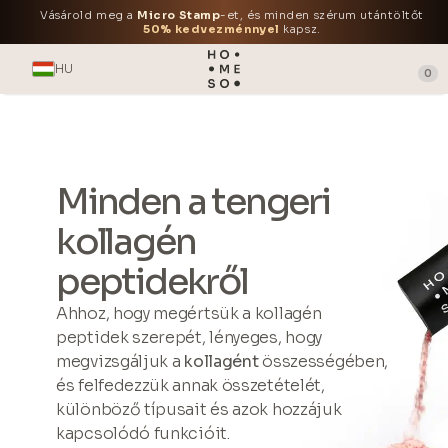
Vásárold meg a
Micro Stamp
-et, és minden szérum utántöltőt
50% kedvezménnyel
kapsz.
HU
0
Minden a tengeri
kollagén
peptidekről
Ahhoz, hogy megértsük a kollagén
peptidek szerepét, lényeges, hogy
megvizsgáljuk a
kollagént
összességében,
és felfedezzük annak összetételét,
különböző típusait és azok hozzájuk
kapcsolódó funkcióit.