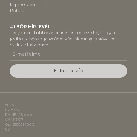
Impresszum
Rólunk
#1 BŐR HÍRLEVÉL
Tegye, mint
több ezer
másik, és fedezze fel, hogyan
javíthatja bőre egészségét végtelen inspirációval és
exkluzív tartalommal.
Feliratkozás
2026
HOMESO
DIVINE LAB d.o.o.
SI94543917
Org. 8588597000
US