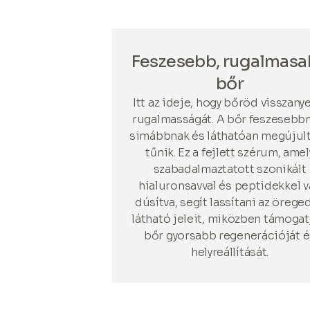
Feszesebb, rugalmas
bőr
Itt az ideje, hogy bőröd visszany
rugalmasságát. A bőr feszesebb
simábbnak és láthatóan megújul
tűnik. Ez a fejlett szérum, amel
szabadalmaztatott szonikált
hialuronsavval és peptidekkel 
dúsítva, segít lassítani az örege
látható jeleit, miközben támogat
bőr gyorsabb regenerációját é
helyreállítását.