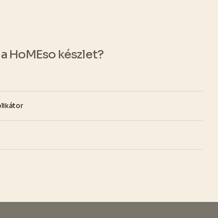
a HoMEso készlet?
ikátor