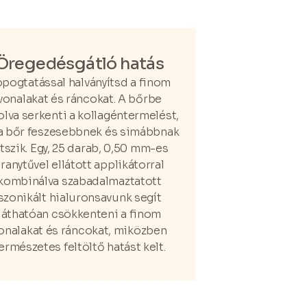
Öregedésgátló hatás
pogtatással halványítsd a finom
vonalakat és ráncokat. A bőrbe
olva serkenti a kollagéntermelést,
 a bőr feszesebbnek és simábbnak
átszik. Egy, 25 darab, 0,50 mm-es
ranytűvel ellátott applikátorral
kombinálva szabadalmaztatott
szonikált hialuronsavunk segít
láthatóan csökkenteni a finom
onalakat és ráncokat, miközben
ermészetes feltöltő hatást kelt.