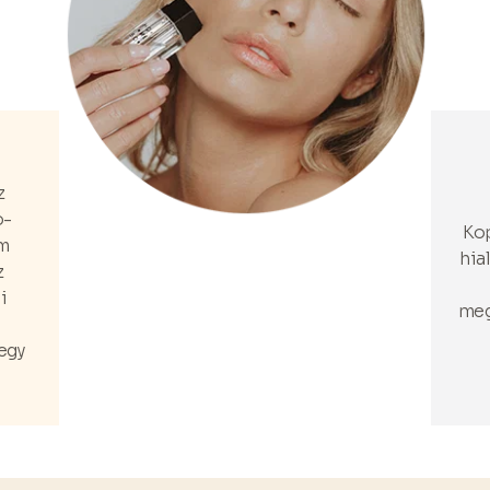
z
o-
Kop
um
hia
z
i
meg
egy
.