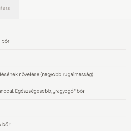
DÉSEK
b bőr
elésének növelése (nagyobb rugalmasság)
ánccal. Egészségesebb, „ragyogó” bőr
ó bőr