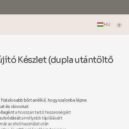
HU
0
tó Készlet (dupla utántöltő
fiatalosabb bőrt anélkül, hogy szalonba lépne.
at és ráncokat
llagént
a hosszan tartó feszességért
szívódását
a mélyebb táplálásért
már az első használat után