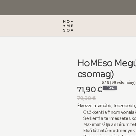
HoMEso Megújí
csomag)
5 / 5
(99 vélemény)
71,90 €
-10%
79,90 €
Élvezze a simább, feszesebb, 
Csökkenti a
finom vonalak
Serkenti a
természetes ko
Maximalizálja a
szérum fel
Első látható eredmények