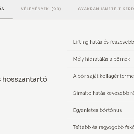
ÁS
VÉLEMÉNYEK
(99)
GYAKRAN ISMÉTELT KÉR
Lifting hatás és feszeseb
Mély hidratálás a bőrnek
A bőr saját kollagénterm
s hosszantartó
Simaító hatás kevesebb r
Egyenletes bőrtónus
Teltebb és ragyogóbb fak