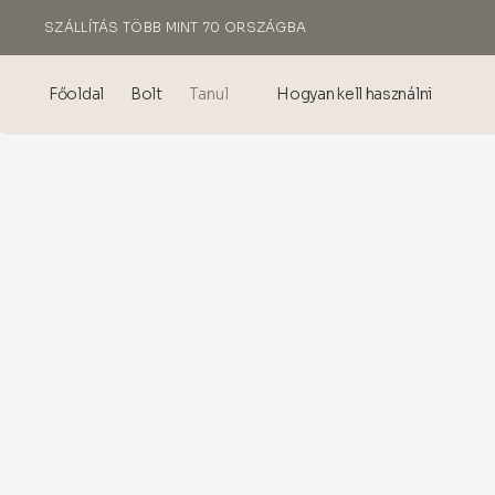
SZÁLLÍTÁS TÖBB MINT 70 ORSZÁGBA
KÉSZÜLT OLASZORSZÁGBAN
Főoldal
Bolt
Tanul
Hogyan kell használni
Blog
Events
® Sonicated Hialuronsav
Mezoterápia – tudomány &
előnyök
theOnehydrocollagen
Gyakran Ismételt Kérdések
Rólunk