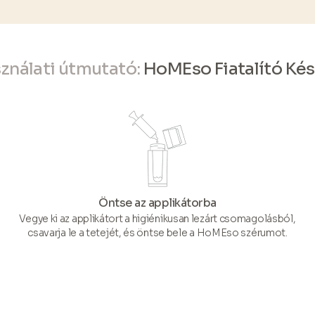
ználati útmutató:
HoMEso Fiatalító Kés
Öntse az applikátorba
Vegye ki az applikátort a higiénikusan lezárt csomagolásból,
csavarja le a tetejét, és öntse bele a HoMEso szérumot.