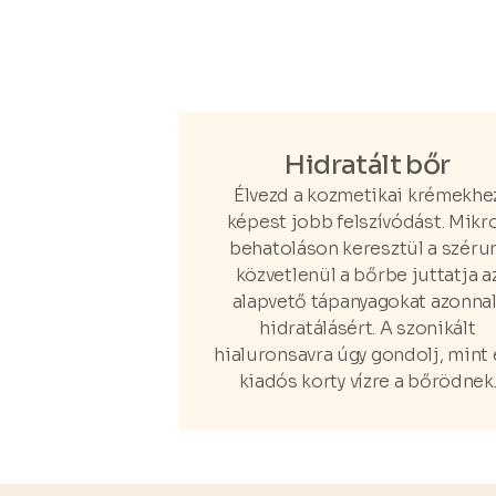
Hidratált bőr
Élvezd a kozmetikai krémekhe
képest jobb felszívódást. Mikr
behatoláson keresztül a szér
közvetlenül a bőrbe juttatja a
alapvető tápanyagokat azonnal
hidratálásért. A szonikált
hialuronsavra úgy gondolj, mint 
kiadós korty vízre a bőrödnek