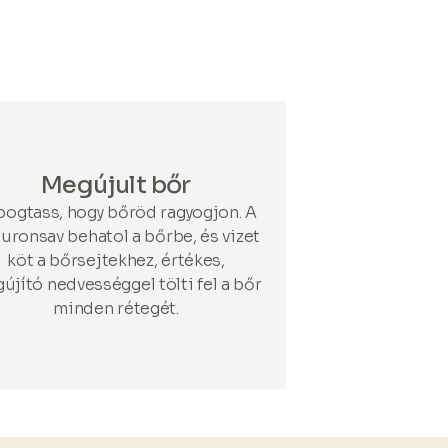
Megújult bőr
ogtass, hogy bőröd ragyogjon. A
luronsav behatol a bőrbe, és vizet
köt a bőrsejtekhez, értékes,
újító nedvességgel tölti fel a bőr
minden rétegét.