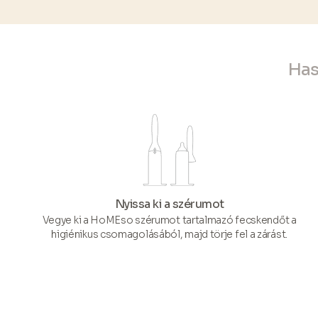
Has
Nyissa ki a szérumot
Vegye ki a HoMEso szérumot tartalmazó fecskendőt a
higiénikus csomagolásából, majd törje fel a zárást.