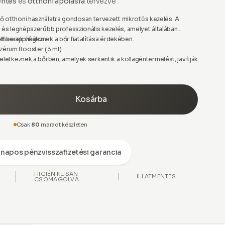
entes
és
otthoni ápolásra
tervezve
ső otthoni használatra gondosan tervezett mikrotűs kezelés. A
 és legnépszerűbb professzionális kezelés, amelyet általában
mberek végeznek a bőr fiatalítása érdekében.
MEso applikátor
Szérum Booster (3 ml)
eletkeznek a bőrben, amelyek serkentik a kollagéntermelést, javítják
, illetve fokozzák az aktív összetevők felszívódását a maximális
ív, otthoni használatra tervezett mikroinjekciós applikátorunkkal,
id Szérum Boosterünkkel
(szonikált hialuronsavat tartalmaz),
Kosárba
ommentesen érheti el ugyanezt.
rápolási kezelés. Ez egy új generációs bőrterápia, amelyet bárhol,
Csak
80
maradt készleten
is – megtapasztalhat.
napos pénzvisszafizetési garancia
HIGIÉNIKUSAN
ILLATMENTES
CSOMAGOLVA