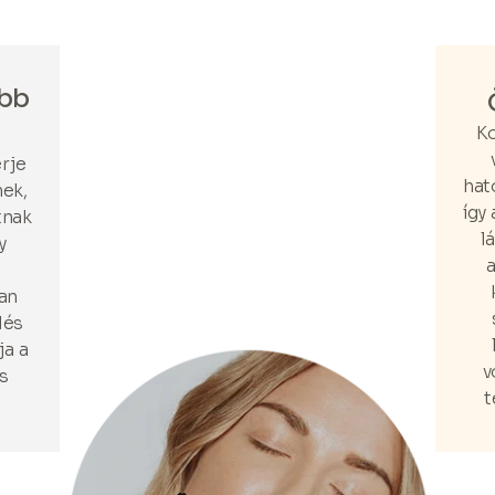
abb
Ko
erje
hat
nek,
így
tnak
l
y
a
van
dés
ja a
v
s
t