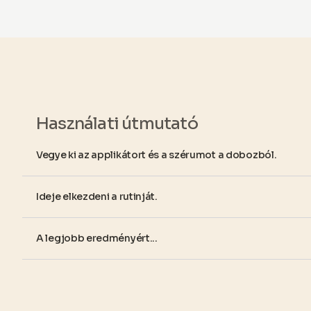
Használati útmutató
Vegye ki az applikátort és a szérumot a dobozból.
Ideje elkezdeni a rutinját.
A legjobb eredményért...