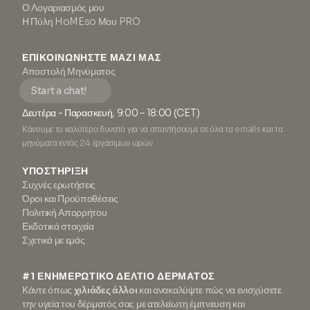
Ο Λογαριασμός μου
Η Πύλη HoMEso Μου PRO
ΕΠΙΚΟΙΝΩΝΉΣΤΕ ΜΑΖΊ ΜΑΣ
Αποστολή Μηνύματος
Start a chat!
Δευτέρα - Παρασκευή, 9:00 – 18:00 (CET)
Κάνουμε το καλύτερο δυνατό για να απαντήσουμε σε όλα τα emails και τα
μηνύματα εντός 24 εργάσιμων ωρών.
ΥΠΟΣΤΉΡΙΞΗ
Συχνές ερωτήσεις
Όροι και Προϋποθέσεις
Πολιτική Απορρήτου
Εκδοτικά στοιχεία
Σχετικά με εμάς
#1 ΕΝΗΜΕΡΩΤΙΚΟ ΔΕΛΤΙΟ ΔΕΡΜΑΤΟΣ
Κάντε όπως
χιλιάδες άλλοι
και ανακαλύψτε πώς να ενισχύσετε
την υγεία του δέρματός σας με ατελείωτη έμπνευση και