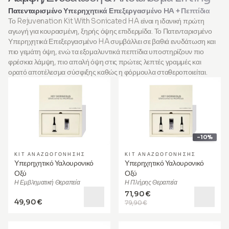
Πατενταρισμένο Υπερηχητικά Επεξεργασμένο HA + Πεπτίδια
Το Rejuvenation Kit With Sonicated HA είναι η ιδανική πρώτη
αγωγή για κουρασμένη, ξηρής όψης επιδερμίδα. Το Πατενταρισμένο
Υπερηχητικά Επεξεργασμένο HA συμβάλλει σε βαθιά ενυδάτωση και
πιο γεμάτη όψη, ενώ τα εξομαλυντικά πεπτίδια υποστηρίζουν πιο
φρέσκια λάμψη, πιο απαλή όψη στις πρώτες λεπτές γραμμές και
ορατό αποτέλεσμα σύσφιξης καθώς η φόρμουλα σταθεροποιείται.
-10%
ΚΙΤ ΑΝΑΖΩΟΓΌΝΗΣΗΣ
ΚΙΤ ΑΝΑΖΩΟΓΌΝΗΣΗΣ
Υπερηχητικό Υαλουρονικό
Υπερηχητικό Υαλουρονικό
Οξύ
Οξύ
Η Εμβληματική Θεραπεία
Η Πλήρης Θεραπεία
71,90 €
49,90 €
79,90 €