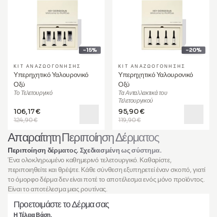
-15%
-20%
ΚΙΤ ΑΝΑΖΩΟΓΌΝΗΣΗΣ
ΚΙΤ ΑΝΑΖΩΟΓΌΝΗΣΗΣ
Υπερηχητικό Υαλουρονικό
Υπερηχητικό Υαλουρονικό
Οξύ
Οξύ
Το Τελετουργικό
Τα Ανταλλακτικά του
Τελετουργικού
106,17 €
95,90 €
124,90 €
119,90 €
Απαραίτητη Περιποίηση Δέρματος
Περιποίηση δέρματος. Σχεδιασμένη ως σύστημα.
Ένα ολοκληρωμένο καθημερινό τελετουργικό. Καθαρίστε,
περιποιηθείτε και θρέψτε. Κάθε σύνθεση εξυπηρετεί έναν σκοπό, γιατί
το όμορφο δέρμα δεν είναι ποτέ το αποτέλεσμα ενός μόνο προϊόντος.
Είναι το αποτέλεσμα μιας ρουτίνας.
Προετοιμάστε το Δέρμα σας
Η Τέλεια Βάση.