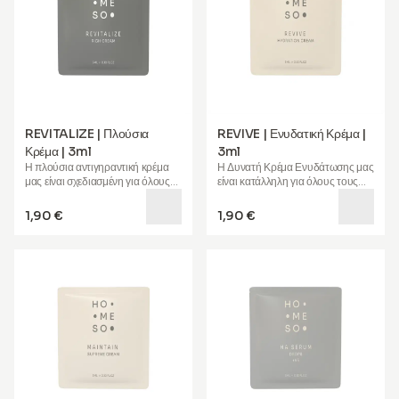
REVITALIZE | Πλούσια
REVIVE | Ενυδατική Κρέμα |
Κρέμα | 3ml
3ml
Η
πλούσια αντιγηραντική κρέμα
Η
Δυνατή Κρέμα Ενυδάτωσης
μας
μας είναι σχεδιασμένη για όλους
είναι κατάλληλη για όλους τους
τους τύπους δέρματος και είναι
τύπους δέρματος. Η ειδική της
εξαιρετικά ευεργετική για
ώριμο,
φόρμουλα βοηθά στην
1,90 €
1,90 €
ξηρό και ερεθισμένο δέρμα
. Βοηθά
ενυδάτωση του δέρματος σε
στην αποκατάσταση της
βάθος, καταπραΰνει, μειώνει την
ελαστικότητας, προσδίδει μια
ερυθρότητα και παρέχει
νεανική αναπήδηση και στηρίζει
ενυδάτωση 72 ωρών
.
τον αγώνα κατά των ρυτίδων.
Εμπλουτισμένη με
υπερηχητικό
Μπορεί να χρησιμοποιηθεί μόνη
Υαλουρονικό Οξύ, Isomerate
της, ως κρέμα ημέρας ή νύχτας, ή
Σακχαρίτη, Bisabolol, Κεραμίδια,
μετά από θεραπεία HoMEso. Η
Αλφα-αρβουτίνη, Βούτυρο
ειδική φόρμουλα, εμπλουτισμένη
Καριτέ, Γλυκυρρετινικό Οξύ, και
με
Βούτυρο Καριτέ, Πεπτίδια,
Νιασιναμίδη
, αυτή η κρέμα
Αμινοξέα, PDRN, Βιταμίνη E,
στηρίζει το φυσικό φράγμα του
Εκχύλισμα Ζύμωσης
δέρματός σας, βοηθά στην
Ψευδοαλτερόμονας και ένα μείγμα
εξίσωση του τόνου του δέρματος