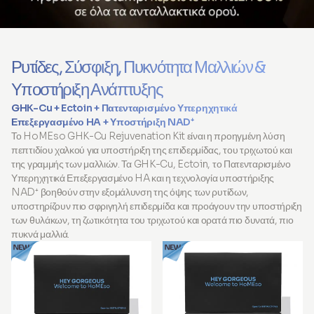
Ρυτίδες, Σύσφιξη, Πυκνότητα Μαλλιών &
Υποστήριξη Ανάπτυξης
GHK-Cu + Ectoin + Πατενταρισμένο Υπερηχητικά
Επεξεργασμένο HA + Υποστήριξη NAD⁺
Το HoMEso GHK-Cu Rejuvenation Kit είναι η προηγμένη λύση
πεπτιδίου χαλκού για υποστήριξη της επιδερμίδας, του τριχωτού και
της γραμμής των μαλλιών. Τα GHK-Cu, Ectoin, το Πατενταρισμένο
Υπερηχητικά Επεξεργασμένο HA και η τεχνολογία υποστήριξης
NAD⁺ βοηθούν στην εξομάλυνση της όψης των ρυτίδων,
υποστηρίζουν πιο σφριγηλή επιδερμίδα και προάγουν την υποστήριξη
των θυλάκων, τη ζωτικότητα του τριχωτού και ορατά πιο δυνατά, πιο
πυκνά μαλλιά.