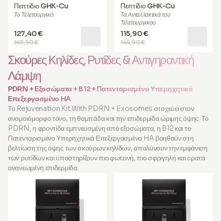
Πεπτίδιο GHK-Cu
Πεπτίδιο GHK-Cu
Το Τελετουργικό
Τα Ανταλλακτικά του
Τελετουργικού
127,40 €
115,90 €
149,90 €
144,90 €
Σκούρες Κηλίδες, Ρυτίδες & Αντιγηραντική
Λάμψη
PDRN + Εξοσώματα + B12 + Πατενταρισμένο Υπερηχητικά
Επεξεργασμένο HA
Το Rejuvenation Kit With PDRN + Exosomes στοχεύει στον
ανομοιόμορφο τόνο, τη θαμπάδα και την επιδερμίδα ώριμης όψης. Το
PDRN, η φροντίδα εμπνευσμένη από εξοσώματα, η B12 και το
Πατενταρισμένο Υπερηχητικά Επεξεργασμένο HA βοηθούν στη
βελτίωση της όψης των σκούρων κηλίδων, απαλύνουν την εμφάνιση
των ρυτίδων και υποστηρίζουν πιο φωτεινή, πιο σφριγηλή και ορατά
ανανεωμένη επιδερμίδα.