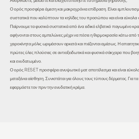
Ανορθώστε, μειώστε και ελαχιστοποιήστε τα σημάδια γήρανσης.
Ο ορός προσφέρει άμεση και μακροχρόνια επίδραση. Είναι εμπλουτισ
συστατικά που καλύπτουν τα κηλίδες του προσώπου και είναι εύκολα σ
Παίρνουμε τα φυσικά συστατικά από ένα ειδικό ελβετικό παγωμένο κρασ
αφήνονται στους αμπελώνες μέχρι να πέσει η θερμοκρασία κάτω από τ
χειροκίνητα μόλις ωριμάσουν αρκετά και πιέζονται αμέσως. Η απαιτητικ
πρώτες ύλες πλούσιες σε αντιοξειδωτικά και φυσικά σάκχαρα που βοη
και ενυδατωμένο.
Ο ορός RESET προσφέρει ανυψωτικό ματ αποτέλεσμα και είναι εύκολ
μεταξένια αίσθηση. Συνιστάται για όλους τους τύπους δέρματος. Για τ
εφαρμόστε τον πριν την ενυδατική κρέμα.