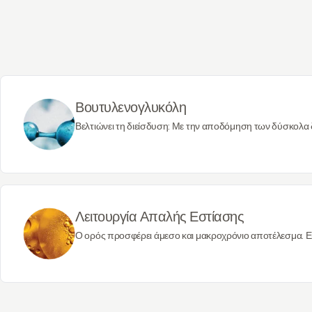
Βουτυλενογλυκόλη
Βελτιώνει τη διείσδυση: Με την αποδόμηση των δύσκολα
συστατικών, η βουτυλενογλυκόλη βελτιώνει τη διείσδυση
βοηθά το προϊόν να λειτουργεί πιο αποτελεσματικά. Καταστ
το ότι είναι υγραντικός παράγοντας, η βουτυλενογλυκόλη 
ως μαλακτικός παράγοντας, δημιουργώντας ένα φράγμα σ
την απώλεια νερού και μαλακώνει και λειαίνει.
Λειτουργία Απαλής Εστίασης
Ο ορός προσφέρει άμεσο και μακροχρόνιο αποτέλεσμα. Ε
υψηλής ποιότητας συστατικά που καλύπτουν τις ατέλειες
εύκολα συμβατός με το μακιγιάζ. Ανασηκώστε, μειώστε κα
γήρανσης.