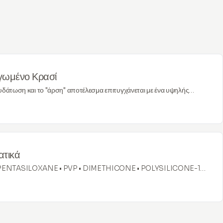
γωμένο Κρασί
υδάτωση και το "άρση" αποτέλεσμα επιτυγχάνεται με ένα υψηλής
ατικό από το "παγωμένο κρασί" – η διαδικασία εξαγωγής είναι
α σταφύλια παραμένουν στον κήπο έως ότου η θερμοκρασία πέσει
 μηδέν. Η φόρμουλα αποτελείται από μοναδικά συστατικά που
ποτέλεσμα με μακροχρόνια επίδραση.
ατικά
ENTASILOXANE • PVP • DIMETHICONE • POLYSILICONE-11
SIDE • BUTYLENE GLYCOL •
LSESQUIOXANE • POLYSORBATE 60 • CAESALPINIA
• WINE • AMMONIUM ACRYLOYLDIMETHYLTAURATE/VP
PHENOXYETHANOL • IMIDAZOLIDINYL UREA •