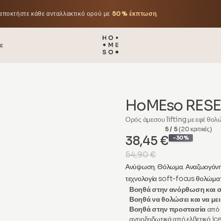
αποκτήστε κάθε ανταλλακτικό ορού με
50% έκπτωση
.
ε
HoMEso RESET
Ορός άμεσου lifting με εφέ θο
5 / 5
(20 κριτικές)
38,45 €
-30%
54,90 €
Ανύψωση. Θόλωμα. Αναζωογόνησ
τεχνολογία soft-focus θολώμα
Βοηθά στην ανόρθωση και 
Βοηθά να θολώσει και να με
Βοηθά στην προστασία
από 
αντιοξειδωτικά από ελβετικό ic