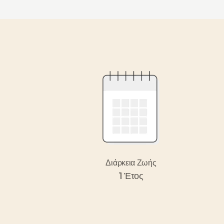
LOXANE • MALTODEXTRIN
Διάρκεια Ζωής
1 Έτος