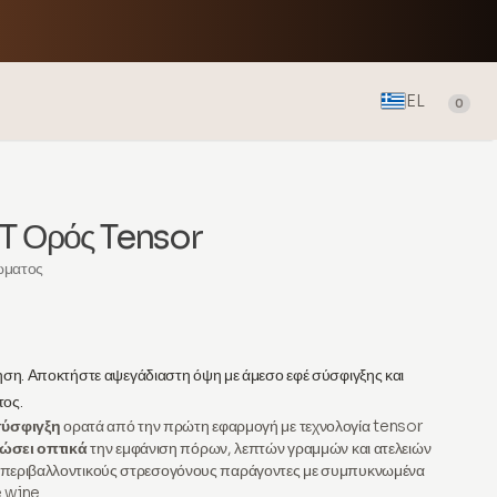
EL
0
 Ορός Tensor
λώματος
η. Αποκτήστε αψεγάδιαστη όψη με άμεσο εφέ σύσφιγξης και
τος.
σύσφιγξη
ορατά από την πρώτη εφαρμογή με τεχνολογία tensor
ιώσει οπτικά
την εμφάνιση πόρων, λεπτών γραμμών και ατελειών
περιβαλλοντικούς στρεσογόνους παράγοντες με συμπυκνωμένα
e wine