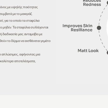
μένος με υψηλής ποιότητας
υμβατά με το μακιγιάζ.
ί, για το οποίο τα σταφύλια
ο μηδέν. Τα σταφύλια συλλέγονται
ή διαδικασία μας ανταμείβει με
θούν το δέρμα να αισθάνεται γεμάτο
α απλώσιμος, αφήνοντας μια
α καλύτερα αποτελέσματα,