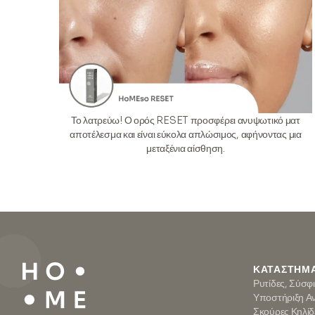
Το λατρεύω! Ο ορός RESET προσφέρει ανυψωτικό ματ
αποτέλεσμα και είναι εύκολα απλώσιμος, αφήνοντας μια
μεταξένια αίσθηση.
ΚΑΤΆΣΤΗΜ
Ρυτίδες, Σύσφ
Υποστήριξη Α
Σκούρες Κηλίδ