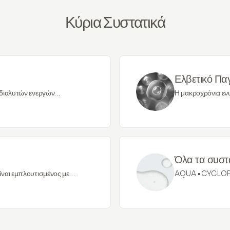
Κύρια Συστατικά
Ελβετικό Πα
 διαλυτών ενεργών
Η μακροχρόνια εν
, η οποία, ως αποτέλεσμα,
συγκέντρωσης συστ
άσεις και λειαίνει: Εκτός από
δύσκολη, καθώς τ
μπορεί επίσης να λειτουργήσει
πολύ κάτω από το
το δέρμα, το οποίο αποτρέπει
παρέχουν άμεσο α
Όλα τα συστ
ίναι εμπλουτισμένος με
AQUA • CYCLOP
 του προσώπου και είναι
• DECYL GLUCO
ι ελαχιστοποιήστε τα σημάδια
POLYMETHYLSI
SPINOSA GUM 
COPOLYMER • 