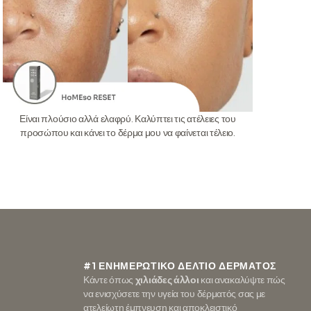
Είναι πλούσιο αλλά ελαφρύ. Καλύπτει τις ατέλειες του
προσώπου και κάνει το δέρμα μου να φαίνεται τέλειο.
#1 ΕΝΗΜΕΡΩΤΙΚΟ ΔΕΛΤΙΟ ΔΕΡΜΑΤΟΣ
Κάντε όπως
χιλιάδες άλλοι
και ανακαλύψτε πώς
να ενισχύσετε την υγεία του δέρματός σας με
ατελείωτη έμπνευση και αποκλειστικό