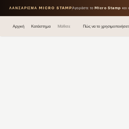
ΛΑΝΣΆΡΙΣΜΑ MICRO STAMP
Αγοράστε το
Micro Stamp
και 
Αρχική
Κατάστημα
Μάθετε
Πώς να το χρησιμοποιήσετ
Ιστολόγιο
Events
® Ηχούμενο Υαλουρονικό Οξύ
Μεσοθεραπεία – επιστήμη & οφέλη
theOnehydrocollagen
Συχνές Ερωτήσεις
Σχετικά με Εμάς