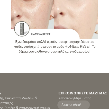
Έχω δοκιμάσει πολλά προϊόντα περιποίησης δέρματος
και δεν υπάρχει τίποτα σαν το ορός HoMEso RESET. Το
δέρμα μου αισθάνεται σφριγηλό και ενυδατωμένο!
Α
ΕΠΙΚΟΙΝΩΝΉΣΤΕ ΜΑΖΊ ΜΑΣ
ιξη, Πυκνότητα Μαλλιών &
Αποστολή Μηνύματος
νάπτυξης
Start a chat!
ες, Ρυτίδες & Αντιγηραντική Λάμψη