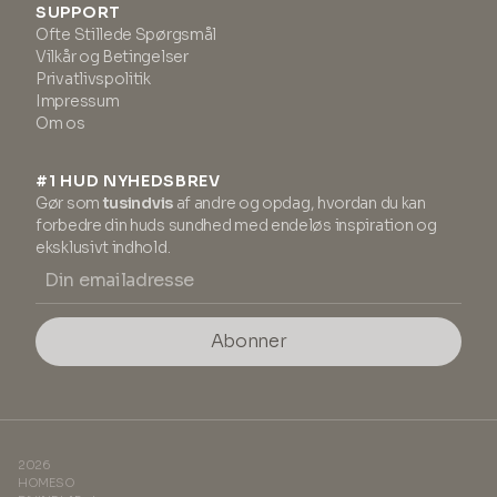
SUPPORT
Ofte Stillede Spørgsmål
Vilkår og Betingelser
Privatlivspolitik
Impressum
Om os
#1 HUD NYHEDSBREV
Gør som
tusindvis
af andre og opdag, hvordan du kan
forbedre din huds sundhed med endeløs inspiration og
eksklusivt indhold.
Abonner
2026
HOMESO