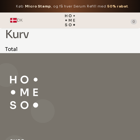
Køb
Micro Stamp
, og få hver Serum Refill med
50% rabat
.
DK
0
Kurv
Total