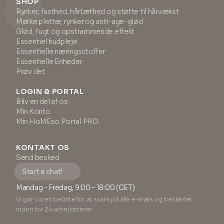
SHOP
Rynker, fasthed, hårtæthed og støtte til hårvækst
Mørke pletter, rynker og anti-age-glød
Glød, fugt og opstrammende effekt
Essentiel hudpleje
Essentielle næringsstoffer
Essentielle Enheder
Prøv det
LOGIN & PORTAL
Bliv en del af os
Min Konto
Min HoMEso Portal PRO
KONTAKT OS
Send besked
Start a chat!
Mandag - Fredag, 9:00 – 18:00 (CET)
Vi gør vores bedste for at svare på alle e-mails og beskeder
inden for 24 arbejdstimer.